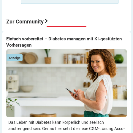
kann dir Pumpe auch nicht zuführen.
Aber meine Meinung: Der Umstieg von ICT auf Pumpe
war für mich eine sehr gute Entscheidung würde ich
immer wieder so machen.
Zur Community
Viel Erfolg
Thomas
Einfach vorbereitet – Diabetes managen mit KI-gestützten
Einfach vorbereitet – Diabetes managen mit KI-gestützten
Vorhersagen
Vorhersagen
Anzeige
Das Leben mit Diabetes kann körperlich und seelisch
anstrengend sein. Genau hier setzt die neue CGM-Lösung Accu-