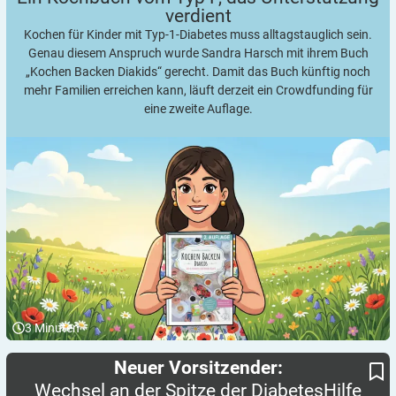
verdient
Kochen für Kinder mit Typ-1-Diabetes muss alltagstauglich sein.
Genau diesem Anspruch wurde Sandra Harsch mit ihrem Buch
„Kochen Backen Diakids“ gerecht. Damit das Buch künftig noch
mehr Familien erreichen kann, läuft derzeit ein Crowdfunding für
eine zweite Auflage.
3
Minuten
Wechsel an der Spitze der DiabetesHilfe Nord e.V.
Neuer Vorsitzender:
Neuer Vorsitzender:
Wechsel an der Spitze der DiabetesHilfe