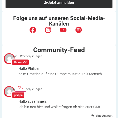
Jetzt anmelden
Folge uns auf unseren
Social-Media-
Kanälen
Community-Feed
vor 3 Wochen, 2 Tagen
thomas55
Hallo Philipa,
beim Umstieg auf eine Pumpe musst du als Mensch
fast genauso viele Entscheidungen treffen wie bei der
ICT. Schätzfehler bleiben also. Du kannst aber die
0
vor 3 Wochen, 2 Tagen
Basalrate individuell einstellen, z.B. In den frühen
philipa
Morgenstunden mehr Insulin zuführen. Auch bei
Hallo zusammen,
körperlichen Anstrengungen kannst du die Basalrate
Ich bin neu hier und wollte fragen ob sich euer GMI
für eine Zeit stoppen, das morgens oder abends
Wert gebessert hat nachdem ihr eine Pumpe
gespritzte Basalinsulin wirkt dagegen weiter. Auch bei
eine Antwort
bekommen habt?