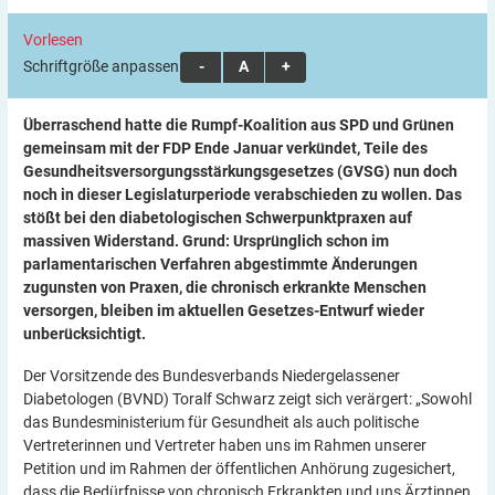
Vorlesen
Schriftgröße anpassen:
A
A
A
Überraschend hatte die Rumpf-Koalition aus SPD und Grünen
gemeinsam mit der FDP Ende Januar verkündet, Teile des
Gesundheits­versorgungs­stärkungs­gesetzes (GVSG) nun doch
noch in dieser Legislaturperiode verabschieden zu wollen. Das
stößt bei den diabetologischen Schwerpunktpraxen auf
massiven Widerstand. Grund: Ursprünglich schon im
parlamentarischen Verfahren abgestimmte Änderungen
zugunsten von Praxen, die chronisch erkrankte Menschen
versorgen, bleiben im aktuellen Gesetzes-Entwurf wieder
unberücksichtigt.
Der Vorsitzende des Bundesverbands Niedergelassener
Diabetologen (BVND) Toralf Schwarz zeigt sich verärgert: „Sowohl
das Bundesministerium für Gesundheit als auch politische
Vertreterinnen und Vertreter haben uns im Rahmen unserer
Petition und im Rahmen der öffentlichen Anhörung zugesichert,
dass die Bedürfnisse von chronisch Erkrankten und uns Ärztinnen