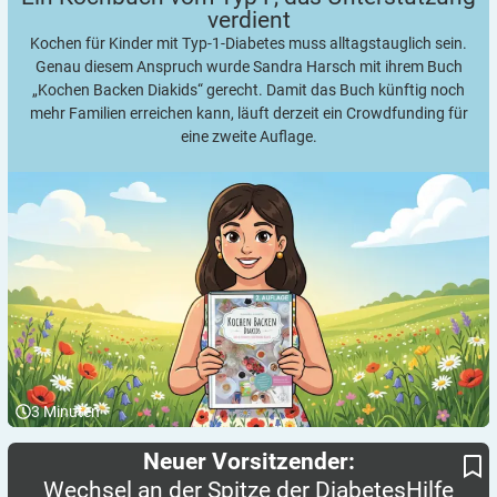
verdient
Kochen für Kinder mit Typ-1-Diabetes muss alltagstauglich sein.
Genau diesem Anspruch wurde Sandra Harsch mit ihrem Buch
„Kochen Backen Diakids“ gerecht. Damit das Buch künftig noch
mehr Familien erreichen kann, läuft derzeit ein Crowdfunding für
eine zweite Auflage.
3
Minuten
Wechsel an der Spitze der DiabetesHilfe Nord e.V.
Neuer Vorsitzender:
Neuer Vorsitzender:
Wechsel an der Spitze der DiabetesHilfe