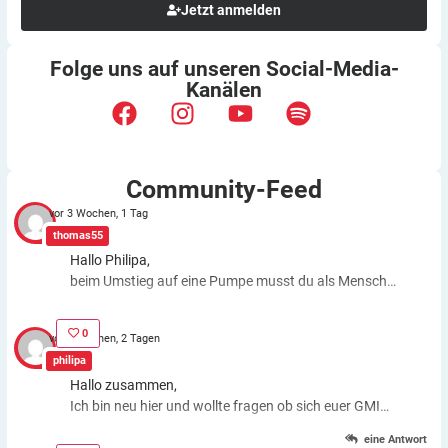
Jetzt anmelden
Folge uns auf unseren
Social-Media-
Kanälen
Community-Feed
vor 3 Wochen, 1 Tag
thomas55
Hallo Philipa,
beim Umstieg auf eine Pumpe musst du als Mensch
fast genauso viele Entscheidungen treffen wie bei der
ICT. Schätzfehler bleiben also. Du kannst aber die
0
vor 3 Wochen, 2 Tagen
Basalrate individuell einstellen, z.B. In den frühen
philipa
Morgenstunden mehr Insulin zuführen. Auch bei
Hallo zusammen,
körperlichen Anstrengungen kannst du die Basalrate
Ich bin neu hier und wollte fragen ob sich euer GMI
für eine Zeit stoppen, das morgens oder abends
Wert gebessert hat nachdem ihr eine Pumpe
gespritzte Basalinsulin wirkt dagegen weiter. Auch bei
eine Antwort
bekommen habt?