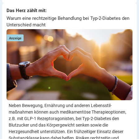
Thomas
Warum eine rechtzeitige Behandlung bei Typ-2-Diabetes den
Das Herz zählt mit:
Das Herz zählt mit:
Unterschied macht
Warum eine rechtzeitige Behandlung bei Typ-2-Diabetes den
Unterschied macht
Anzeige
Neben Bewegung, Ernährung und anderen Lebensstil­
maßnahmen können auch medikamentöse Therapie­optionen,
z.B. mit GLP-1 Rezeptor­agonisten, bei Typ-2-Diabetes den
Blutzucker und das Körper­gewicht senken sowie die
Herzgesundheit unterstützen. Ein frühzeitiger Einsatz dieser
Substanzklasse kann dabei helfen, Risiken rechtzeitig und