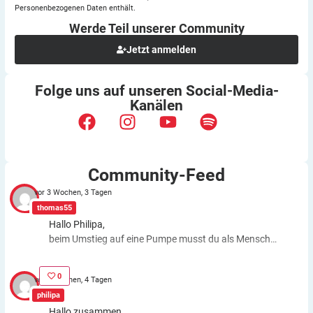
Personenbezogenen Daten enthält.
Werde Teil unserer
Community
Jetzt anmelden
Folge uns auf unseren
Social-Media-
Kanälen
Community-Feed
vor 3 Wochen, 3 Tagen
thomas55
Hallo Philipa,
beim Umstieg auf eine Pumpe musst du als Mensch
fast genauso viele Entscheidungen treffen wie bei der
ICT. Schätzfehler bleiben also. Du kannst aber die
0
vor 3 Wochen, 4 Tagen
Basalrate individuell einstellen, z.B. In den frühen
philipa
Morgenstunden mehr Insulin zuführen. Auch bei
Hallo zusammen,
körperlichen Anstrengungen kannst du die Basalrate