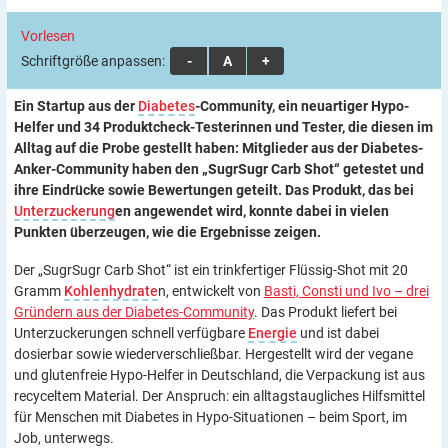
Vorlesen
Schriftgröße anpassen:
A
A
A
Ein Startup aus der
Diabetes
-Community, ein neuartiger Hypo-
Helfer und 34 Produktcheck-Testerinnen und Tester, die diesen im
Alltag auf die Probe gestellt haben: Mitglieder aus der Diabetes-
Anker-Community haben den „SugrSugr Carb Shot“ getestet und
ihre Eindrücke sowie Bewertungen geteilt. Das Produkt, das bei
Unterzuckerung
en angewendet wird, konnte dabei in vielen
Punkten überzeugen, wie die Ergebnisse zeigen.
Der „SugrSugr Carb Shot“ ist ein trinkfertiger Flüssig-Shot mit 20
Gramm
Kohlenhydrate
n, entwickelt von
Basti, Consti und Ivo – drei
Gründern aus der Diabetes-Community
. Das Produkt liefert bei
Unterzuckerungen schnell verfügbare
Energie
und ist dabei
dosierbar sowie wiederverschließbar. Hergestellt wird der vegane
und glutenfreie Hypo-Helfer in Deutschland, die Verpackung ist aus
recyceltem Material. Der Anspruch: ein alltagstaugliches Hilfsmittel
für Menschen mit Diabetes in Hypo-Situationen – beim Sport, im
Job, unterwegs.