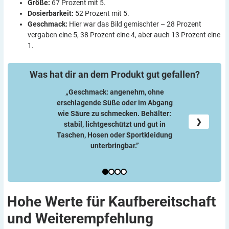
Größe:
67 Prozent mit 5.
Dosierbarkeit:
52 Prozent mit 5.
Geschmack:
Hier war das Bild gemischter – 28 Prozent
vergaben eine 5, 38 Prozent eine 4, aber auch 13 Prozent eine
1.
Was hat dir an dem Produkt gut
gefallen?
„Geschmack: angenehm, ohne
erschlagende Süße oder im Abgang
wie Säure zu schmecken. Behälter:
„Klei
❯
stabil, lichtgeschützt und gut in
Taschen, Hosen oder Sportkleidung
unterbringbar.”
Hohe Werte für Kaufbereitschaft
und
Weiterempfehlung