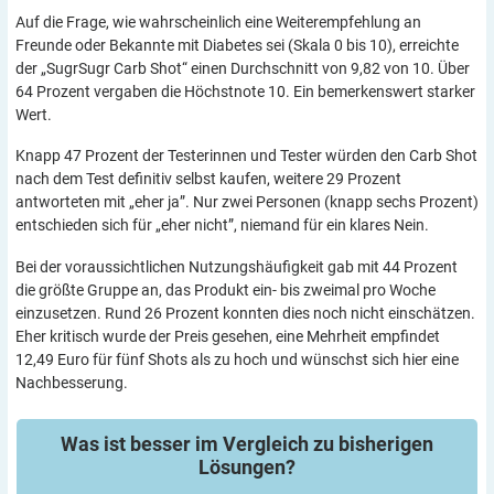
Auf die Frage, wie wahrscheinlich eine Weiterempfehlung an
Freunde oder Bekannte mit Diabetes sei (Skala 0 bis 10), erreichte
der „SugrSugr Carb Shot“ einen Durchschnitt von 9,82 von 10. Über
64 Prozent vergaben die Höchstnote 10. Ein bemerkenswert starker
Wert.
Knapp 47 Prozent der Testerinnen und Tester würden den Carb Shot
nach dem Test definitiv selbst kaufen, weitere 29 Prozent
antworteten mit „eher ja”. Nur zwei Personen (knapp sechs Prozent)
entschieden sich für „eher nicht”, niemand für ein klares Nein.
Bei der voraussichtlichen Nutzungshäufigkeit gab mit 44 Prozent
die größte Gruppe an, das Produkt ein- bis zweimal pro Woche
einzusetzen. Rund 26 Prozent konnten dies noch nicht einschätzen.
Eher kritisch wurde der Preis gesehen, eine Mehrheit empfindet
12,49 Euro für fünf Shots als zu hoch und wünschst sich hier eine
Nachbesserung.
Was ist besser im Vergleich zu bisherigen
Lösungen?