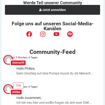
Werde Teil unserer
Community
Jetzt anmelden
Folge uns auf unseren
Social-Media-
Kanälen
Community-Feed
vor 3 Wochen, 4 Tagen
thomas55
Hallo Philipa,
beim Umstieg auf eine Pumpe musst du als Mensch
fast genauso viele Entscheidungen treffen wie bei der
ICT. Schätzfehler bleiben also. Du kannst aber die
0
vor 3 Wochen, 4 Tagen
Basalrate individuell einstellen, z.B. In den frühen
philipa
Morgenstunden mehr Insulin zuführen. Auch bei
Hallo zusammen,
körperlichen Anstrengungen kannst du die Basalrate
Ich bin neu hier und wollte fragen ob sich euer GMI
für eine Zeit stoppen, das morgens oder abends