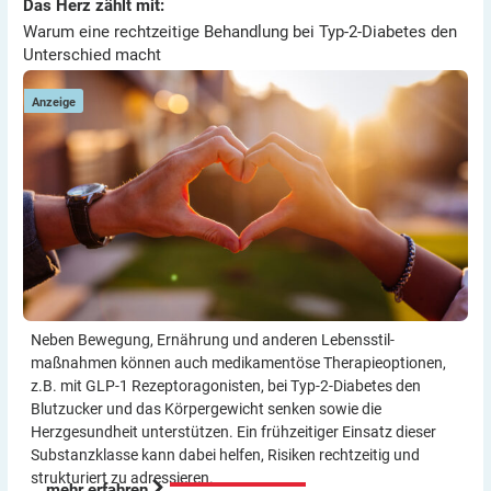
Warum eine rechtzeitige Behandlung bei Typ-2-Diabetes den
Das Herz zählt mit:
Das Herz zählt mit:
Unterschied macht
Warum eine rechtzeitige Behandlung bei Typ-2-Diabetes den
Unterschied macht
Anzeige
Neben Bewegung, Ernährung und anderen Lebensstil­
maßnahmen können auch medikamentöse Therapie­optionen,
z.B. mit GLP-1 Rezeptor­agonisten, bei Typ-2-Diabetes den
Blutzucker und das Körper­gewicht senken sowie die
Herzgesundheit unterstützen. Ein frühzeitiger Einsatz dieser
Substanzklasse kann dabei helfen, Risiken rechtzeitig und
strukturiert zu adressieren.
mehr erfahren