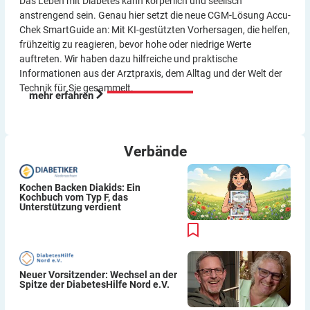
Das Leben mit Diabetes kann körperlich und seelisch
anstrengend sein. Genau hier setzt die neue CGM-Lösung Accu-
Chek SmartGuide an: Mit KI-gestützten Vorher­sagen, die helfen,
frühzeitig zu reagieren, bevor hohe oder niedrige Werte
auftreten. Wir haben dazu hilf­reiche und praktische
Informationen aus der Arzt­praxis, dem Alltag und der Welt der
Technik für Sie gesammelt.
mehr erfahren
Verbände
Kochen Backen Diakids: Ein
Kochbuch vom Typ F, das
Unterstützung verdient
Neuer Vorsitzender: Wechsel an der
Spitze der DiabetesHilfe Nord e.V.