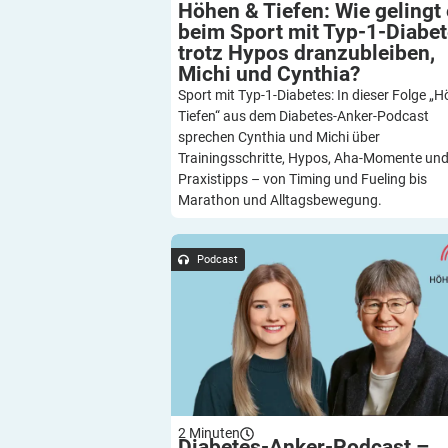
Höhen & Tiefen: Wie gelingt
beim Sport mit Typ-1-Diabe
trotz Hypos dranzubleiben,
Michi und
Cynthia?
Sport mit Typ-1-Diabetes: In dieser Folge „
Tiefen“ aus dem Diabetes-Anker-Podcast
sprechen Cynthia und Michi über
Trainingsschritte, Hypos, Aha-Momente un
Praxistipps – von Timing und Fueling bis
Marathon und Alltagsbewegung.
Diabetes-Anker-Podcast – Höhen & Ti
Diabetes-Coaching – hilfreich ode
Podcast
unberechenbar? Im Gespräch mit Nina
Katrin
2
Minuten
Diabetes-Anker-Podcast –