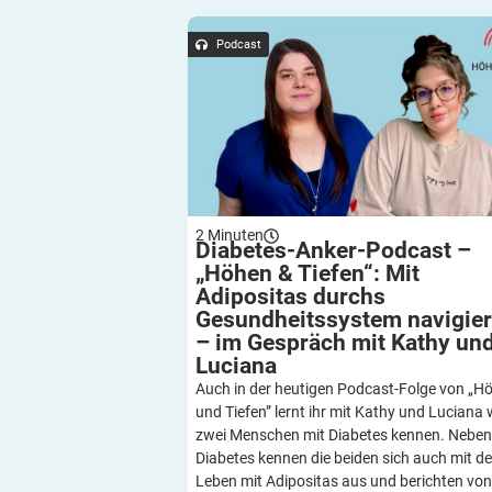
Diabetes-Anker-Podcast – „Höhen & Tie
Mit Adipositas durchs Gesundheitssy
Podcast
navigieren – im Gespräch mit Kathy 
Luciana
2
Minuten
Diabetes-Anker-Podcast –
„Höhen & Tiefen“: Mit
Adipositas durchs
Gesundheitssystem navigie
– im Gespräch mit Kathy un
Luciana
Auch in der heutigen Podcast-Folge von „H
und Tiefen” lernt ihr mit Kathy und Luciana 
zwei Menschen mit Diabetes kennen. Nebe
Diabetes kennen die beiden sich auch mit d
Leben mit Adipositas aus und berichten von