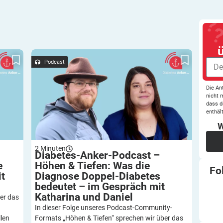
päck –
Diabetes-Anker-Podcast – Höhen & Tiefen: Was
iabetes
die Diagnose Doppel-Diabetes bedeutet – im
Podcast
Gespräch mit Katharina und Daniel
Die An
nicht 
dass d
enthält
W
2
Minuten
Diabetes-Anker-Podcast –
e
Höhen & Tiefen: Was die
Fo
it
Diagnose Doppel-Diabetes
bedeutet – im Gespräch mit
Katharina und
Daniel
er das
In dieser Folge unseres Podcast-Community-
len
Formats „Höhen & Tiefen“ sprechen wir über das