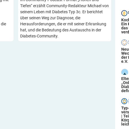
Tiefen“ erzählt Community-Redakteur Michael von
seinem Leben mit Diabetes Typ 3c. Er berichtet
über seinen Weg zur Diagnose, die
Koc
Ein
 die
Herausforderungen, die er mit seiner Erkrankung
das
hat, und die Bedeutung des Austauschs in der
verd
Diabetes-Community.
Neu
Wec
der 
e.V.
Elt
„On
Diab
defi
Typ
ver
| Te
Körp
leic