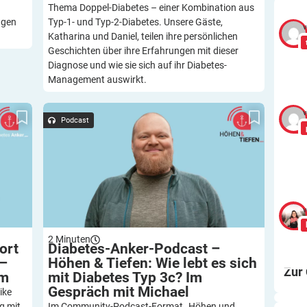
Thema Doppel-Diabetes – einer Kombination aus
ngen
Typ-1- und Typ-2-Diabetes. Unsere Gäste,
v
Katharina und Daniel, teilen ihre persönlichen
Geschichten über ihre Erfahrungen mit dieser
Diagnose und wie sie sich auf ihr Diabetes-
Management auswirkt.
wegung
Diabetes-Anker-Podcast – Höhen & Tiefen: Wie
v
 Thurm
lebt es sich mit Diabetes Typ 3c? Im Gespräch
Podcast
mit Michael
v
2
Minuten
ort
Diabetes-Anker-Podcast –
 –
Höhen & Tiefen: Wie lebt es sich
Zur
rm
mit Diabetes Typ 3c? Im
Gespräch mit
Michael
ike
g mit
Im Community-Podcast-Format „Höhen und