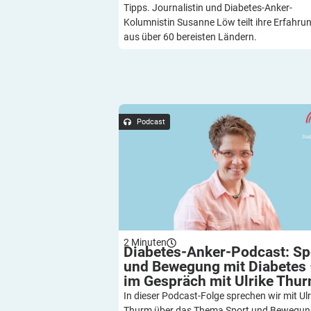
Tipps. Journalistin und Diabetes-Anker-
Kolumnistin Susanne Löw teilt ihre Erfahru
aus über 60 bereisten Ländern.
Diabetes-Anker-Podcast: Sport und Be
mit Diabetes – im Gespräch mit Ulrike
Podcast
2
Minuten
Diabetes-Anker-Podcast: Sp
und Bewegung mit Diabetes
im Gespräch mit Ulrike
Thu
In dieser Podcast-Folge sprechen wir mit Ulr
Thurm über das Thema Sport und Bewegun