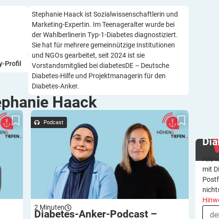
Stephanie Haack ist Sozialwissenschaftlerin und
Marketing-Expertin. Im Teenageralter wurde bei
der Wahlberlinerin Typ-1-Diabetes diagnostiziert.
Sie hat für mehrere gemeinnützige Institutionen
und NGOs gearbeitet, seit 2024 ist sie
-Profil
Vorstandsmitglied bei diabetesDE – Deutsche
Diabetes-Hilfe und Projektmanagerin für den
Diabetes-Anker.
ephanie
Haack
en: Wie
Diabetes-Anker-Podcast – Höhen & Tiefen:
s trotz
Erwachsenwerden mit Diabetes – im Gespräch
Podcast
hia?
mit Huda und Kathy
Dia
Alle 
mit D
Postf
nicht
Hinw
2
Minuten
Diabetes-Anker-Podcast –