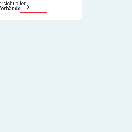
ich immer wieder so machen.
rsicht aller
Verbände
Viel Erfolg
Thomas