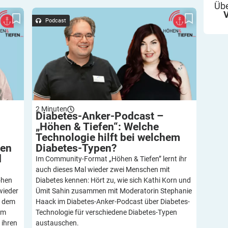
Übe
fen“:
Diabetes-Anker-Podcast – „Höhen & Tiefen“:
stem
Welche Technologie hilft bei welchem Diabetes-
Podcast
und
Typen?
2
Minuten
Diabetes-Anker-Podcast –
„Höhen & Tiefen“: Welche
Technologie hilft bei welchem
ren
Diabetes-Typen?
d
Im Community-Format „Höhen & Tiefen” lernt ihr
auch dieses Mal wieder zwei Menschen mit
öhen
Diabetes kennen: Hört zu, wie sich Kathi Korn und
wieder
Ümit Sahin zusammen mit Moderatorin Stephanie
n dem
Haack im Diabetes-Anker-Podcast über Diabetes-
em
Technologie für verschiedene Diabetes-Typen
 ihren
austauschen.