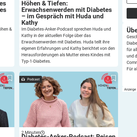
 es
Höhen & Tiefen:
tes
Erwachsenwerden mit Diabetes
– im Gespräch mit Huda und
Kathy
Üb
Höhen &
Im Diabetes-Anker-Podcast sprechen Huda und
Kathy in der aktuellen Folge über das
Gesch
Erwachsenwerden mit Diabetes. Huda teilt ihre
Diabe
d
eigenen Erfahrungen und Kathy berichtet von den
für a
Herausforderungen als Mutter eines Kindes mit
und d
Typ-1-Diabetes.
Commu
Für a
efen:
Diabetes-Anker-Podcast: Reisen mit Diabetes –
r
Tipps und Tricks von Conny und Alex aus der
Podcast
 und
Community-Redaktion
2
Minuten
Diabetes-Anker-Podcast: Reisen