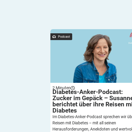
Diabetes-Anker-Podcast: Zucker im Ge
Susanne berichtet über ihre Reisen mit D
Podcast
2
Minuten
Diabetes-Anker-Podcast:
Zucker im Gepäck – Susann
berichtet über ihre Reisen m
Diabetes
Im Diabetes-Anker-Podcast sprechen wir üb
Reisen mit Diabetes – mit all seinen
Herausforderungen, Anekdoten und wertvol