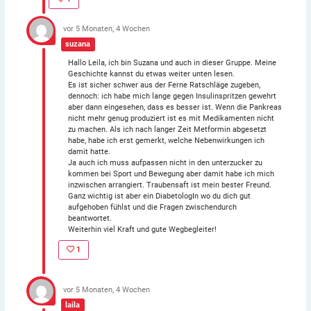
vor 5 Monaten, 4 Wochen
suzana
Hallo Leila, ich bin Suzana und auch in dieser Gruppe. Meine
Geschichte kannst du etwas weiter unten lesen.
Es ist sicher schwer aus der Ferne Ratschläge zugeben,
dennoch: ich habe mich lange gegen Insulinspritzen gewehrt
aber dann eingesehen, dass es besser ist. Wenn die Pankreas
nicht mehr genug produziert ist es mit Medikamenten nicht
zu machen. Als ich nach langer Zeit Metformin abgesetzt
habe, habe ich erst gemerkt, welche Nebenwirkungen ich
damit hatte.
Ja auch ich muss aufpassen nicht in den unterzucker zu
kommen bei Sport und Bewegung aber damit habe ich mich
inzwischen arrangiert. Traubensaft ist mein bester Freund.
Ganz wichtig ist aber ein DiabetologIn wo du dich gut
aufgehoben fühlst und die Fragen zwischendurch
beantwortet.
Weiterhin viel Kraft und gute Wegbegleiter!
1
vor 5 Monaten, 4 Wochen
laila