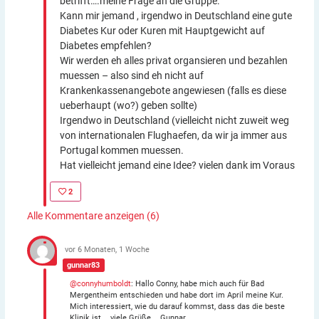
betrifft….meine Frage an die Gruppe:
Kann mir jemand , irgendwo in Deutschland eine gute
Diabetes Kur oder Kuren mit Hauptgewicht auf
Diabetes empfehlen?
Wir werden eh alles privat organsieren und bezahlen
muessen – also sind eh nicht auf
Krankenkassenangebote angewiesen (falls es diese
ueberhaupt (wo?) geben sollte)
Irgendwo in Deutschland (vielleicht nicht zuweit weg
von internationalen Flughaefen, da wir ja immer aus
Portugal kommen muessen.
Hat vielleicht jemand eine Idee? vielen dank im Voraus
2
Alle Kommentare anzeigen (6)
vor 6 Monaten, 1 Woche
gunnar83
@connyhumboldt
: Hallo Conny, habe mich auch für Bad
Mergentheim entschieden und habe dort im April meine Kur.
Mich interessiert, wie du darauf kommst, dass das die beste
Klinik ist…..viele Grüße…. Gunnar