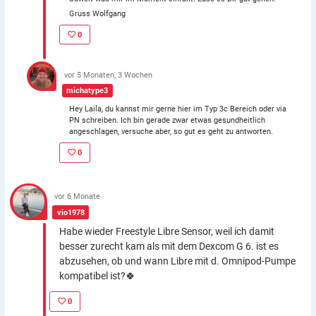
Gruss Wolfgang
0
vor 5 Monaten, 3 Wochen
michatype3
Hey Laila, du kannst mir gerne hier im Typ 3c Bereich oder via
PN schreiben. Ich bin gerade zwar etwas gesundheitlich
angeschlagen, versuche aber, so gut es geht zu antworten.
0
vor 6 Monate
vio1978
Habe wieder Freestyle Libre Sensor, weil ich damit
besser zurecht kam als mit dem Dexcom G 6. ist es
abzusehen, ob und wann Libre mit d. Omnipod-Pumpe
kompatibel ist?🍀
0