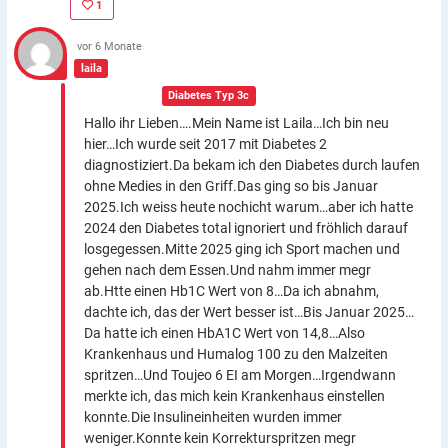
1
vor 6 Monate
laila
In der Gruppe:
Diabetes Typ 3c
Hallo ihr Lieben….Mein Name ist Laila…Ich bin neu
hier…Ich wurde seit 2017 mit Diabetes 2
diagnostiziert.Da bekam ich den Diabetes durch laufen
ohne Medies in den Griff.Das ging so bis Januar
2025.Ich weiss heute nochicht warum…aber ich hatte
2024 den Diabetes total ignoriert und fröhlich darauf
losgegessen.Mitte 2025 ging ich Sport machen und
gehen nach dem Essen.Und nahm immer megr
ab.Htte einen Hb1C Wert von 8…Da ich abnahm,
dachte ich, das der Wert besser ist…Bis Januar 2025…
Da hatte ich einen HbA1C Wert von 14,8…Also
Krankenhaus und Humalog 100 zu den Malzeiten
spritzen…Und Toujeo 6 EI am Morgen…Irgendwann
merkte ich, das mich kein Krankenhaus einstellen
konnte.Die Insulineinheiten wurden immer
weniger.Konnte kein Korrekturspritzen megr