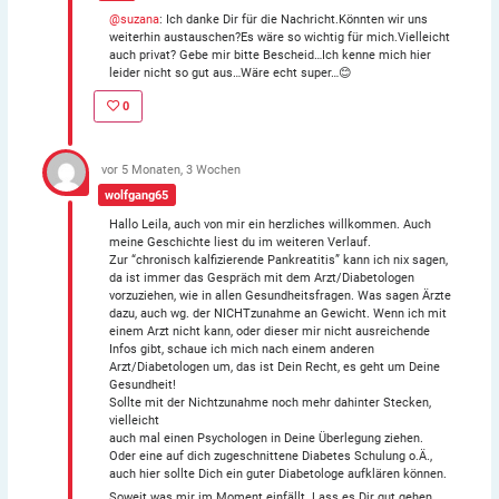
@suzana
: Ich danke Dir für die Nachricht.Könnten wir uns
weiterhin austauschen?Es wäre so wichtig für mich.Vielleicht
auch privat? Gebe mir bitte Bescheid…Ich kenne mich hier
leider nicht so gut aus…Wäre echt super…😊
0
vor 5 Monaten, 3 Wochen
wolfgang65
Hallo Leila, auch von mir ein herzliches willkommen. Auch
meine Geschichte liest du im weiteren Verlauf.
Zur “chronisch kalfizierende Pankreatitis” kann ich nix sagen,
da ist immer das Gespräch mit dem Arzt/Diabetologen
vorzuziehen, wie in allen Gesundheitsfragen. Was sagen Ärzte
dazu, auch wg. der NICHTzunahme an Gewicht. Wenn ich mit
einem Arzt nicht kann, oder dieser mir nicht ausreichende
Infos gibt, schaue ich mich nach einem anderen
Arzt/Diabetologen um, das ist Dein Recht, es geht um Deine
Gesundheit!
Sollte mit der Nichtzunahme noch mehr dahinter Stecken,
vielleicht
auch mal einen Psychologen in Deine Überlegung ziehen.
Oder eine auf dich zugeschnittene Diabetes Schulung o.Ä.,
auch hier sollte Dich ein guter Diabetologe aufklären können.
Soweit was mir im Moment einfällt. Lass es Dir gut gehen.