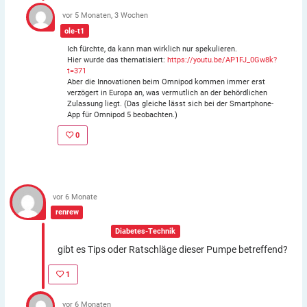
vor 5 Monaten, 3 Wochen
ole-t1
Ich fürchte, da kann man wirklich nur spekulieren.
Hier wurde das thematisiert:
https://youtu.be/AP1FJ_0Gw8k?
t=371
Aber die Innovationen beim Omnipod kommen immer erst
verzögert in Europa an, was vermutlich an der behördlichen
Zulassung liegt. (Das gleiche lässt sich bei der Smartphone-
App für Omnipod 5 beobachten.)
0
vor 6 Monate
renrew
In der Gruppe:
Diabetes-Technik
gibt es Tips oder Ratschläge dieser Pumpe betreffend?
1
vor 6 Monaten