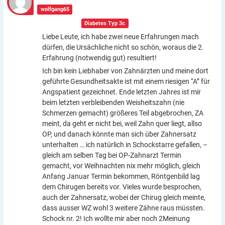
wolfgang65
In der Gruppe:
Diabetes Typ 3c
Liebe Leute, ich habe zwei neue Erfahrungen mach
dürfen, die Ursächliche nicht so schön, woraus die 2.
Erfahrung (notwendig gut) resultiert!
Ich bin kein Liebhaber von Zahnärzten und meine dort
geführte Gesundheitsakte ist mit einem riesigen “A” für
Angspatient gezeichnet. Ende letzten Jahres ist mir
beim letzten verbleibenden Weisheitszahn (nie
Schmerzen gemacht) größeres Teil abgebrochen, ZA
meint, da geht er nicht bei, weil Zahn quer liegt, allso
OP, und danach könnte man sich über Zahnersatz
unterhalten … ich natürlich in Schockstarre gefallen, –
gleich am selben Tag bei OP-Zahnarzt Termin
gemacht, vor Weihnachten nix mehr möglich, gleich
Anfang Januar Termin bekommen, Röntgenbild lag
dem Chirugen bereits vor. Vieles wurde besprochen,
auch der Zahnersatz, wobei der Chirug gleich meinte,
dass ausser WZ wohl 3 weitere Zähne raus müssten.
Schock nr. 2! Ich wollte mir aber noch 2Meinung