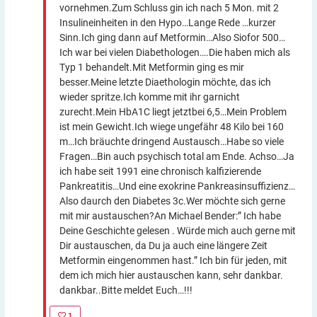
vornehmen.Zum Schluss gin ich nach 5 Mon. mit 2
Insulineinheiten in den Hypo…Lange Rede …kurzer
Sinn.Ich ging dann auf Metformin…Also Siofor 500…
Ich war bei vielen Diabethologen….Die haben mich als
Typ 1 behandelt.Mit Metformin ging es mir
besser.Meine letzte Diaethologin möchte, das ich
wieder spritze.Ich komme mit ihr garnicht
zurecht.Mein HbA1C liegt jetztbei 6,5…Mein Problem
ist mein Gewicht.Ich wiege ungefähr 48 Kilo bei 160
m…Ich bräuchte dringend Austausch…Habe so viele
Fragen…Bin auch psychisch total am Ende. Achso…Ja
ich habe seit 1991 eine chronisch kalfizierende
Pankreatitis…Und eine exokrine Pankreasinsuffizienz…
Also daurch den Diabetes 3c.Wer möchte sich gerne
mit mir austauschen?An Michael Bender:” Ich habe
Deine Geschichte gelesen . Würde mich auch gerne mit
Dir austauschen, da Du ja auch eine längere Zeit
Metformin eingenommen hast.” Ich bin für jeden, mit
dem ich mich hier austauschen kann, sehr dankbar.
dankbar..Bitte meldet Euch…!!!
1