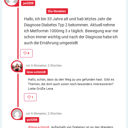
ps0208
In der Gruppe:
Dia-Newbies
Hallo, ich bin 33 Jahre alt und hab letztes Jahr die
Diagnose Diabetes Typ 2 bekommen. Aktuell nehme
ich Metformin 1000mg 3 x täglich. Bewegung war mir
schon immer wichtig und nach der Diagnose habe ich
auch die Ernährung umgestellt
4
vor 6 Monaten, 2 Wochen
lena-schmidt
Hallo, schön, dass du den Weg zu uns gefunden hast. Gibt es
Themen, die dich auch sonst noch besonders interessieren?
Liebe Grüße Lena
1
vor 6 Monaten, 2 Wochen
ps0208
@lena-schmidt
: Außerhalb von Diabetes ist es das Wandern,