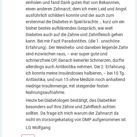
einholen und fand Dank guten Rat von Bekannten,
einen anderen Zahnarzt, dem ich mein Leid und Angst
ausführlich schildern konnte und der auch zum
erstenmal die Diabetes in Spiel brachte … kurz um ein
bisher bestes aufklärendes Gespräch, wie weit
Diabetes auch auf die Zahne und Zahnfleisch gehen
kann. Bei mir Fazit Paradontites. (die 1. unschöne
Erfahrung). Der Weisheits- und daneben liegende Zahn
sind inzwischen raus, – war super gute und
schmerzfreie OP, danach keinerlei Schmerzen, durfte
allerdings auch Antibiotika nehmen. Die 2. Erfahrung:
ich konnte meine Insulindosies halbieren, – bei 10 Tg.
Antbiotika, und nun 15 ohne Medizin noch anhaltend
niedrige Insulinmenge, mit steigender festen
Nahrungsaufnahme.
Heute bei Diabetologen bestätigt, das Diabetiker
besonders auf Ihre Zähne und Zahlfleich achten
sollten. Da frage ich mich warum der Zahnarzt da
nicht im Vorsorgekatalog von DMP aufgenommen ist.
LG Wolfgang