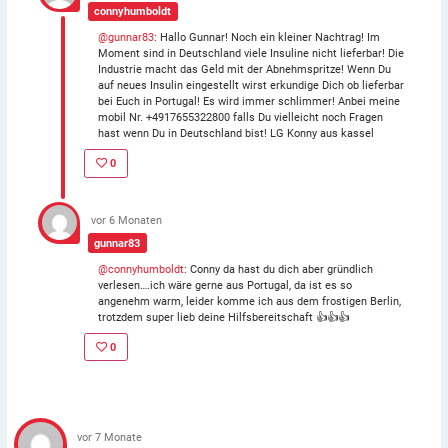
connyhumboldt
@gunnar83
: Hallo Gunnar! Noch ein kleiner Nachtrag! Im
Moment sind in Deutschland viele Insuline nicht lieferbar! Die
Industrie macht das Geld mit der Abnehmspritze! Wenn Du
auf neues Insulin eingestellt wirst erkundige Dich ob lieferbar
bei Euch in Portugal! Es wird immer schlimmer! Anbei meine
mobil Nr. +4917655322800 falls Du vielleicht noch Fragen
hast wenn Du in Deutschland bist! LG Konny aus kassel
0
vor 6 Monaten
gunnar83
@connyhumboldt
: Conny da hast du dich aber gründlich
verlesen….ich wäre gerne aus Portugal, da ist es so
angenehm warm, leider komme ich aus dem frostigen Berlin,
trotzdem super lieb deine Hilfsbereitschaft 👍👍👍
0
vor 7 Monate