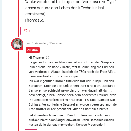
Danke vorab und bleibt gesund (von unserem Typ 1
lassen wir uns das Leben dank Technik nicht
vermiesen!)
Thomas55
1
vor 4 Monaten, 3 Wochen
crismo
Hi Thomas 🙂
Ja genau für Bestandskunden bekommt man den Simplera
leider nicht. Ich habe / hatte jetzt 8 Jahre lang die Pumpen
von Medtronic. Aktuell hab ich die 780g noch bis Ende März,
dann Wechsel ich zur Ypsopumpe.
Ich war eigentlich immer zufrieden mit der Pumpe und den
Sensoren. Doch seit gefühlt einem Jahr sind die Guardian 4
Sensoren so schlecht geworden. Ich war dauerhaft damit
beschäftigt, einen Sensor nach dem anderen zu reklamieren.
Die Sensoren hielten bei mir nur max. 4-5 Tage. Danach war
Schluss. Verschiedene Setzstellen wurden getestet, auch der
Transmitter wurde getauscht. Aber es half alles nichts.
Jetzt werde ich wechseln. Den Simplera wollte ich dann
einfach nicht noch länger abwarten. Denn Bestandskunden
hatten da leider das nachsehen. Schade Medtronic!!!