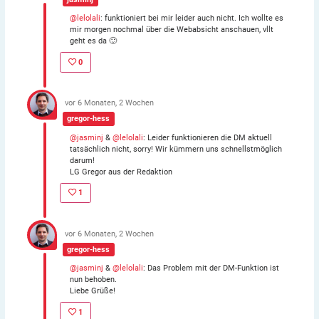
@lelolali
: funktioniert bei mir leider auch nicht. Ich wollte es
mir morgen nochmal über die Webabsicht anschauen, vllt
geht es da 🙂
0
vor 6 Monaten, 2 Wochen
gregor-hess
@jasminj
&
@lelolali
: Leider funktionieren die DM aktuell
tatsächlich nicht, sorry! Wir kümmern uns schnellstmöglich
darum!
LG Gregor aus der Redaktion
1
vor 6 Monaten, 2 Wochen
gregor-hess
@jasminj
&
@lelolali
: Das Problem mit der DM-Funktion ist
nun behoben.
Liebe Grüße!
1