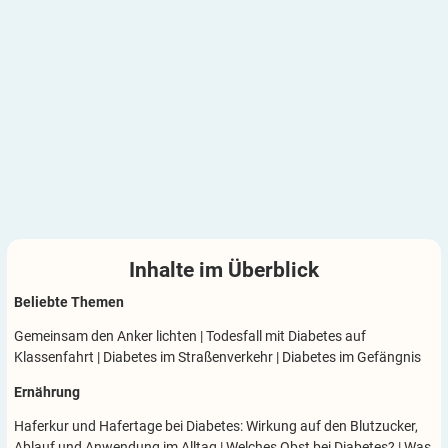
Inhalte im
Überblick
Beliebte Themen
Gemeinsam den Anker lichten
|
Todesfall mit Diabetes auf
Klassenfahrt
|
Diabetes im Straßenverkehr
|
Diabetes im Gefängnis
Ernährung
Haferkur und Hafertage bei Diabetes: Wirkung auf den Blutzucker,
Ablauf und Anwendung im Alltag
|
Welches Obst bei Diabetes?
|
Was