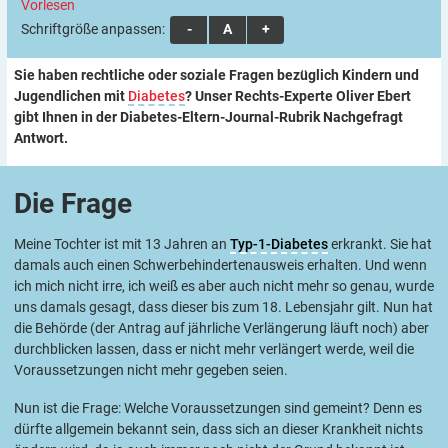
Vorlesen
Schriftgröße anpassen:
A
A
A
Sie haben rechtliche oder soziale Fragen bezüglich Kindern und
Jugendlichen mit
Diabetes
? Unser Rechts-Experte Oliver Ebert
gibt Ihnen in der Diabetes-Eltern-Journal-Rubrik Nachgefragt
Antwort.
Die
Frage
Meine Tochter ist mit 13 Jahren an
Typ-1-Diabetes
erkrankt. Sie hat
damals auch einen Schwerbehindertenausweis erhalten. Und wenn
ich mich nicht irre, ich weiß es aber auch nicht mehr so genau, wurde
uns damals gesagt, dass dieser bis zum 18. Lebensjahr gilt. Nun hat
die Behörde (der Antrag auf jährliche Verlängerung läuft noch) aber
durchblicken lassen, dass er nicht mehr verlängert werde, weil die
Voraussetzungen nicht mehr gegeben seien.
Nun ist die Frage: Welche Voraussetzungen sind gemeint? Denn es
dürfte allgemein bekannt sein, dass sich an dieser Krankheit nichts