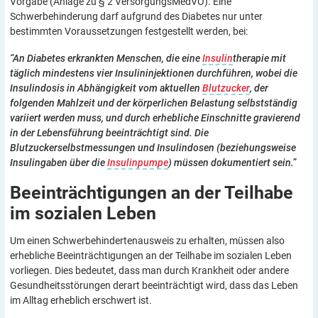
Vorgabe (Anlage zu § 2 VersorgungsMedVO). Eine
Schwerbehinderung darf aufgrund des Diabetes nur unter
bestimmten Voraussetzungen festgestellt werden, bei:
“An Diabetes erkrankten Menschen, die eine
Insulin
therapie mit
täglich mindestens vier Insulininjektionen durchführen, wobei die
Insulindosis in Abhängigkeit vom aktuellen
Blutzucker
, der
folgenden Mahlzeit und der körperlichen Belastung selbstständig
variiert werden muss, und durch erhebliche Einschnitte gravierend
in der Lebensführung beeinträchtigt sind. Die
Blutzuckerselbstmessungen und Insulindosen (beziehungsweise
Insulingaben über die
Insulinpumpe
) müssen dokumentiert sein.”
Beeinträchtigungen an der Teilhabe
im sozialen
Leben
Um einen Schwerbehindertenausweis zu erhalten, müssen also
erhebliche Beeinträchtigungen an der Teilhabe im sozialen Leben
vorliegen. Dies bedeutet, dass man durch Krankheit oder andere
Gesundheitsstörungen derart beeinträchtigt wird, dass das Leben
im Alltag erheblich erschwert ist.