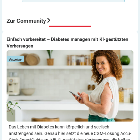
Aber meine Meinung: Der Umstieg von ICT auf Pumpe
war für mich eine sehr gute Entscheidung würde ich
immer wieder so machen.
Zur Community
Viel Erfolg
Thomas
Einfach vorbereitet – Diabetes managen mit KI-gestützten
Einfach vorbereitet – Diabetes managen mit KI-gestützten
D
Vorhersagen
Vorhersagen
W
Anzeige
Das Leben mit Diabetes kann körperlich und seelisch
anstrengend sein. Genau hier setzt die neue CGM-Lösung Accu-