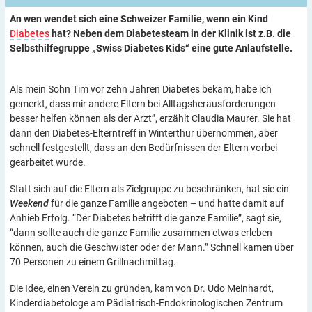
An wen wendet sich eine Schweizer Familie, wenn ein Kind
Diabetes
hat? Neben dem Diabetesteam in der Klinik ist z.B. die
Selbsthilfegruppe „Swiss Diabetes Kids“ eine gute Anlaufstelle.
Als mein Sohn Tim vor zehn Jahren Diabetes bekam, habe ich
gemerkt, dass mir andere Eltern bei Alltagsherausforderungen
besser helfen können als der Arzt”, erzählt Claudia Maurer. Sie hat
dann den Diabetes-Elterntreff in Winterthur übernommen, aber
schnell festgestellt, dass an den Bedürfnissen der Eltern vorbei
gearbeitet wurde.
Statt sich auf die Eltern als Zielgruppe zu beschränken, hat sie ein
Weekend
für die ganze Familie angeboten – und hatte damit auf
Anhieb Erfolg. “Der Diabetes betrifft die ganze Familie”, sagt sie,
“dann sollte auch die ganze Familie zusammen etwas erleben
können, auch die Geschwister oder der Mann.” Schnell kamen über
70 Personen zu einem Grillnachmittag.
Die Idee, einen Verein zu gründen, kam von Dr. Udo Meinhardt,
Kinderdiabetologe am Pädiatrisch-Endokrinologischen Zentrum