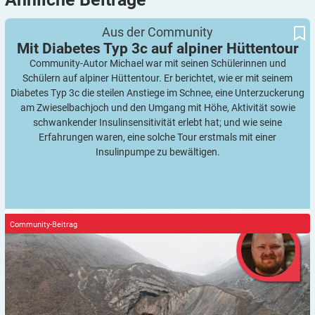
Mit Diabetes Typ 3c auf alpiner Hüttentour
Aus der Community
Mit Diabetes Typ 3c auf alpiner
Hüttentour
Community-Autor Michael war mit seinen Schülerinnen und
Schülern auf alpiner Hüttentour. Er berichtet, wie er mit seinem
Diabetes Typ 3c die steilen Anstiege im Schnee, eine Unterzuckerung
am Zwieselbachjoch und den Umgang mit Höhe, Aktivität sowie
schwankender Insulinsensitivität erlebt hat; und wie seine
Erfahrungen waren, eine solche Tour erstmals mit einer
Insulinpumpe zu bewältigen.
Community-Beitrag