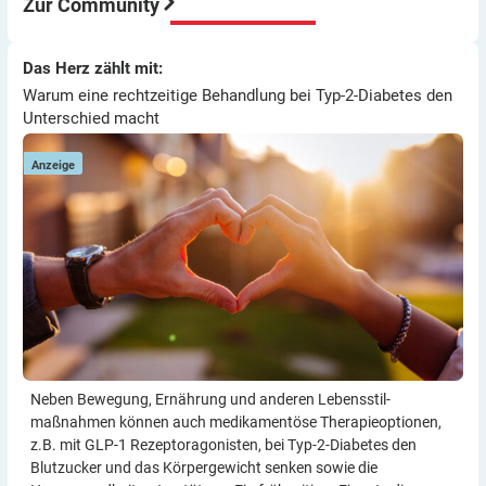
Zur Community
Viel Erfolg
Thomas
Warum eine rechtzeitige Behandlung bei Typ-2-Diabetes den
Das Herz zählt mit:
Das Herz zählt mit:
E
Unterschied macht
Warum eine rechtzeitige Behandlung bei Typ-2-Diabetes den
Unterschied macht
Anzeige
Neben Bewegung, Ernährung und anderen Lebensstil­
maßnahmen können auch medikamentöse Therapie­optionen,
z.B. mit GLP-1 Rezeptor­agonisten, bei Typ-2-Diabetes den
Blutzucker und das Körper­gewicht senken sowie die