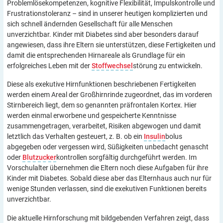
Problemlösekompetenzen, kognitive Flexibilität, Impulskontrolle und
Frustrationstoleranz – sind in unserer heutigen komplizierten und
sich schnell ändernden Gesellschaft für alle Menschen
unverzichtbar. Kinder mit Diabetes sind aber besonders darauf
angewiesen, dass ihre Eltern sie unterstützen, diese Fertigkeiten und
damit die entsprechenden Hirnareale als Grundlage für ein
erfolgreiches Leben mit der
Stoffwechsel
störung zu entwickeln.
Diese als exekutive Hirnfunktionen beschriebenen Fertigkeiten
werden einem Areal der Großhirnrinde zugeordnet, das im vorderen
Stirnbereich liegt, dem so genannten präfrontalen Kortex. Hier
werden einmal erworbene und gespeicherte Kenntnisse
zusammengetragen, verarbeitet, Risiken abgewogen und damit
letztlich das Verhalten gesteuert, z. B. ob ein
Insulin
bolus
abgegeben oder vergessen wird, Süßigkeiten unbedacht genascht
oder
Blutzucker
kontrollen sorgfältig durchgeführt werden. Im
Vorschulalter übernehmen die Eltern noch diese Aufgaben für ihre
Kinder mit Diabetes. Sobald diese aber das Elternhaus auch nur für
wenige Stunden verlassen, sind die exekutiven Funktionen bereits
unverzichtbar.
Die aktuelle Hirnforschung mit bildgebenden Verfahren zeigt, dass