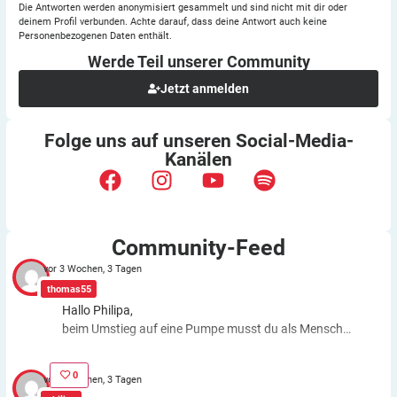
Die Antworten werden anonymisiert gesammelt und sind nicht mit dir oder
deinem Profil verbunden. Achte darauf, dass deine Antwort auch keine
Personenbezogenen Daten enthält.
Werde Teil unserer
Community
Jetzt anmelden
Folge uns auf unseren
Social-Media-
Kanälen
Community-Feed
vor 3 Wochen, 3 Tagen
thomas55
Hallo Philipa,
beim Umstieg auf eine Pumpe musst du als Mensch
fast genauso viele Entscheidungen treffen wie bei der
ICT. Schätzfehler bleiben also. Du kannst aber die
0
vor 3 Wochen, 3 Tagen
Basalrate individuell einstellen, z.B. In den frühen