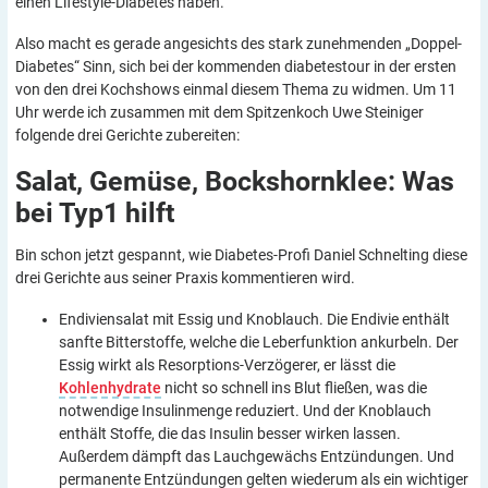
einen Lifestyle-Diabetes haben.
Also macht es gerade angesichts des stark zunehmenden „Doppel-
Diabetes“ Sinn, sich bei der kommenden diabetestour in der ersten
von den drei Kochshows einmal diesem Thema zu widmen. Um 11
Uhr werde ich zusammen mit dem Spitzenkoch Uwe Steiniger
folgende drei Gerichte zubereiten:
Salat, Gemüse, Bockshornklee: Was
bei Typ1
hilft
Bin schon jetzt gespannt, wie Diabetes-Profi Daniel Schnelting diese
drei Gerichte aus seiner Praxis kommentieren wird.
Endiviensalat mit Essig und Knoblauch. Die Endivie enthält
sanfte Bitterstoffe, welche die Leberfunktion ankurbeln. Der
Essig wirkt als Resorptions-Verzögerer, er lässt die
Kohlenhydrate
nicht so schnell ins Blut fließen, was die
notwendige Insulinmenge reduziert. Und der Knoblauch
enthält Stoffe, die das Insulin besser wirken lassen.
Außerdem dämpft das Lauchgewächs Entzündungen. Und
permanente Entzündungen gelten wiederum als ein wichtiger