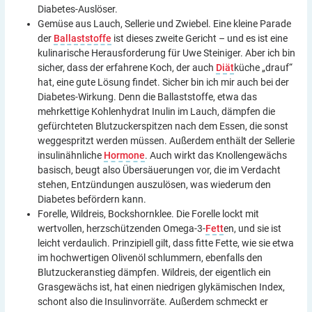
Diabetes-Auslöser.
Gemüse aus Lauch, Sellerie und Zwiebel. Eine kleine Parade
der
Ballaststoffe
ist dieses zweite Gericht – und es ist eine
kulinarische Herausforderung für Uwe Steiniger. Aber ich bin
sicher, dass der erfahrene Koch, der auch
Diät
küche „drauf“
hat, eine gute Lösung findet. Sicher bin ich mir auch bei der
Diabetes-Wirkung. Denn die Ballaststoffe, etwa das
mehrkettige Kohlenhydrat Inulin im Lauch, dämpfen die
gefürchteten Blutzuckerspitzen nach dem Essen, die sonst
weggespritzt werden müssen. Außerdem enthält der Sellerie
insulinähnliche
Hormone
. Auch wirkt das Knollengewächs
basisch, beugt also Übersäuerungen vor, die im Verdacht
stehen, Entzündungen auszulösen, was wiederum den
Diabetes befördern kann.
Forelle, Wildreis, Bockshornklee. Die Forelle lockt mit
wertvollen, herzschützenden Omega-3-
Fett
en, und sie ist
leicht verdaulich. Prinzipiell gilt, dass fitte Fette, wie sie etwa
im hochwertigen Olivenöl schlummern, ebenfalls den
Blutzuckeranstieg dämpfen. Wildreis, der eigentlich ein
Grasgewächs ist, hat einen niedrigen glykämischen Index,
schont also die Insulinvorräte. Außerdem schmeckt er