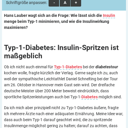
Schriftgröße anpassen:
A
A
A
Hans Lauber wagt sich an die Frage: Wie lässt sich die
Insulin
menge beim Typ-1 minimieren, und wie die Insulinwirkung
maximieren?
Typ-1-Diabetes: Insulin-Spritzen ist
maßgeblich
Ob ich nicht auch einmal für
Typ-1-Diabetes
bei der
diabetestour
kochen wolle, fragte kürzlich der Verlag. Gerne sagte ich zu, auch
weil der sympathische Leichtathlet Daniel Schnelting bei der Tour
am 26. Oktober in Hannover mein Gast sein wird. Der dreifache
deutsche Meister über 200 Meter beweist eindrücklich, dass
sportliche Spitzenleistungen auch bei Typ-1-
Diabetes
möglich sind.
Da ich mich aber prinzipiell nicht zu Typ-1-Diabetes äußere, fragte
ich mehrere Ärzte nach einer adäquaten Ernährung. Meine Idee war,
dass auch beim Typ-1 darauf geachtet wird, die zu spritzende
Insulinmenge möglichst gering zu halten; darauf zu achten, dass