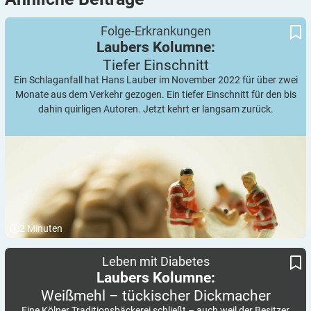
Laubers Kolumne:
Tiefer Einschnitt
Folge-Erkrankungen
Laubers Kolumne:
Tiefer
Einschnitt
Ein Schlaganfall hat Hans Lauber im November 2022 für über zwei
Monate aus dem Verkehr gezogen. Ein tiefer Einschnitt für den bis
dahin quirligen Autoren. Jetzt kehrt er langsam zurück.
2
Minuten
Weißmehl – tückischer Dickmacher
Laubers Kolumne:
Leben mit Diabetes
Laubers Kolumne:
Weißmehl – tückischer
Dickmacher
Eine Kölner Traditionsbäckerei schließt – auch weil der Besitzer