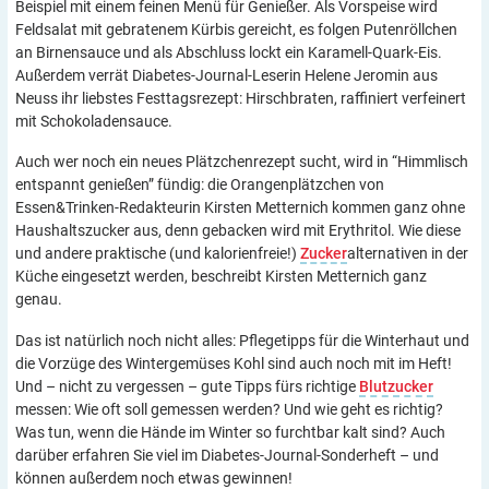
Beispiel mit einem feinen Menü für Genießer. Als Vorspeise wird
Feldsalat mit gebratenem Kürbis gereicht, es folgen Putenröllchen
an Birnensauce und als Abschluss lockt ein Karamell-Quark-Eis.
Außerdem verrät Diabetes-Journal-Leserin Helene Jeromin aus
Neuss ihr liebstes Festtagsrezept: Hirschbraten, raffiniert verfeinert
mit Schokoladensauce.
Auch wer noch ein neues Plätzchenrezept sucht, wird in “Himmlisch
entspannt genießen” fündig: die Orangenplätzchen von
Essen&Trinken-Redakteurin Kirsten Metternich kommen ganz ohne
Haushaltszucker aus, denn gebacken wird mit Erythritol. Wie diese
und andere praktische (und kalorienfreie!)
Zucker
alternativen in der
Küche eingesetzt werden, beschreibt Kirsten Metternich ganz
genau.
Das ist natürlich noch nicht alles: Pflegetipps für die Winterhaut und
die Vorzüge des Wintergemüses Kohl sind auch noch mit im Heft!
Und – nicht zu vergessen – gute Tipps fürs richtige
Blutzucker
messen: Wie oft soll gemessen werden? Und wie geht es richtig?
Was tun, wenn die Hände im Winter so furchtbar kalt sind? Auch
darüber erfahren Sie viel im Diabetes-Journal-Sonderheft – und
können außerdem noch etwas gewinnen!