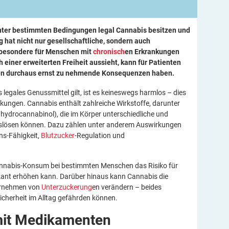
nter bestimmten Bedingungen legal Cannabis besitzen und
hat nicht nur gesellschaftliche, sondern auch
sbesondere für Menschen mit
chronisch
en Erkrankungen
 einer erweiterten Freiheit aussieht, kann für Patienten
ken durchaus ernst zu nehmende Konsequenzen haben.
legales Genussmittel gilt, ist es keineswegs harmlos – dies
kungen. Cannabis enthält zahlreiche Wirkstoffe, darunter
hydrocannabinol), die im Körper unterschiedliche und
uslösen können. Dazu zählen unter anderem Auswirkungen
ns-Fähigkeit,
Blutzucker
-Regulation und
annabis-Konsum bei bestimmten Menschen das Risiko für
kant erhöhen kann. Darüber hinaus kann Cannabis die
hrnehmen von
Unterzuckerung
en verändern – beides
Sicherheit im Alltag gefährden können.
it
Medikamenten