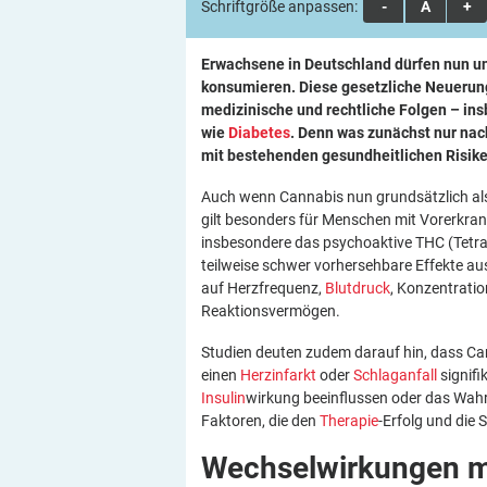
Schriftgröße anpassen:
A
A
A
Erwachsene in Deutschland dürfen nun u
konsumieren. Diese gesetzliche Neuerung 
medizinische und rechtliche Folgen – in
wie
Diabetes
. Denn was zunächst nur nach
mit bestehenden gesundheitlichen Risi
Auch wenn Cannabis nun grundsätzlich als 
gilt besonders für Menschen mit Vorerkran
insbesondere das psychoaktive THC (Tetra
teilweise schwer vorhersehbare Effekte a
auf Herzfrequenz,
Blutdruck
, Konzentratio
Reaktionsvermögen.
Studien deuten zudem darauf hin, dass C
einen
Herzinfarkt
oder
Schlaganfall
signifi
Insulin
wirkung beeinflussen oder das Wa
Faktoren, die den
Therapie
-Erfolg und die 
Wechselwirkungen m