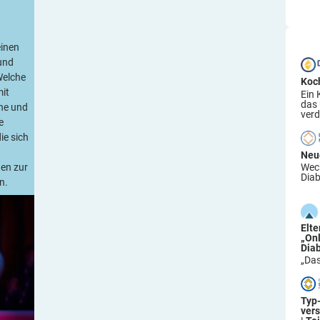
einen
und
Welche
Koc
it
Ein 
das
che und
verd
e
ie sich
Neu
gen zur
Wech
Diab
n.
Elt
„On
Dia
„Das
Typ
ver