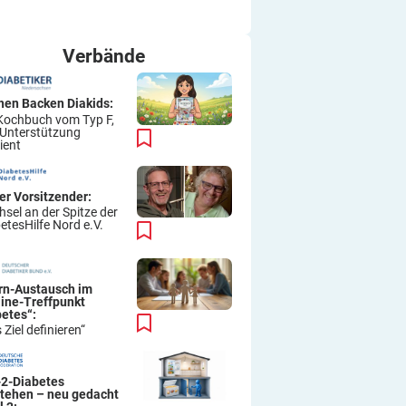
ich immer wieder so machen.
Viel Erfolg
Thomas
Verbände
hen Backen Diakids:
Kochbuch vom Typ F,
 Unterstützung
ient
er Vorsitzender:
sel an der Spitze der
etesHilfe Nord e.V.
ern-Austausch im
line-Treffpunkt
betes“:
 Ziel definieren“
-2-Diabetes
stehen – neu gedacht