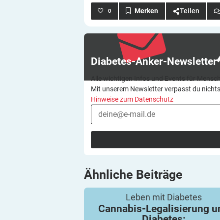
Teilen
0
Diabetes-Anker-Newsletter
Alle wichtigen Infos und Events für Mensch
Mit unserem Newsletter verpasst du nicht
Hinweise zum Datenschutz
Ähnliche
Beiträge
Cannabis-Legalisierung und Diabete
Psychologisches und Psychosozial
Leben mit Diabetes
Cannabis-Legalisierung u
Diabetes: