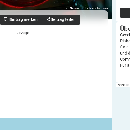
Foto: Siasart - stock.adobe.com
Beitrag teilen
Üb
Gesch
Diabe
für a
und d
Commu
Für a