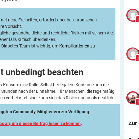
v
net neue Freiheiten, erfordert aber bei chronischen
e Vorsicht.
liche gesundheitliche und rechtliche Risiken mit seinem Arzt
enfalls kritisch überdenken.
 Diabetes-Team ist wichtig, um
Komplikationen
zu
v
t unbedingt
beachten
s-Konsum eine Rolle. Selbst bei legalem Konsum kann die
ar Stunden nach der Einnahme. Für Menschen, die regelmäßig
v
 vorbelastet sind, kann sich das Risiko nochmals deutlich
loggten Community-Mitgliedern zur Verfügung.
Zur
los an, um diesen Beitrag lesen zu können
.
Wa