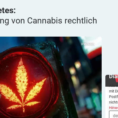
tes:
ung von Cannabis rechtlich
3
Minuten
Dia
Alle 
mit D
Postf
nicht
Hinw