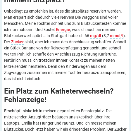
Unbedingt zu empfehlen ist, dass die Sitzplätze reserviert werden.
Man erspart sich dadurch viele Nerven! Die Waggons sind voller
Menschen. Meine Tochter schreit und zum Blutzuckertesten komme
ich nur mühsam. Und kostet
Energie
, was ich auch an meinem
Blutzuckerwert spürt … In Stuttgart habe ich 66
mg/dl
(3,7
mmol/l
).
Der
Zucker
sinkt, aber ich muss den Anschlusszug schaffen. Schnell
ein Stück Banane von der Reiseverpflegung genascht und schnell
weiter! Puh, ich schaffe den Anschlusszug Richtung Karlsruhe.
Natürlich muss ich trotzdem immer Kontakt zu meinen netten
Mitreisenden herstellen. Denn den Kinderwagen aus dem
Zugwaggon zusammen mit meiner Tochter herauszutransportieren,
das ist nicht einfach!
Ein Platz zum Katheterwechseln?
Fehlanzeige!
Erschöpft sinke ich in meinen gepolsterten Fensterplatz. Die
mitreisenden Anzugträger beäugen uns skeptisch über ihre
Laptops. Emilia hat Hunger und raunzt. Und ich messe meinen
Blutzucker. Doch jetzt haben wir ein dringendes Problem. Der Zucker