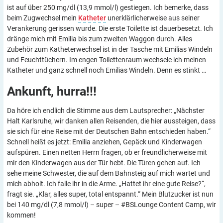
ist auf über 250 mg/dl (13,9 mmol/l) gestiegen. Ich bemerke, dass
beim Zugwechsel mein
Katheter
unerklärlicherweise aus seiner
Verankerung gerissen wurde. Die erste Toilette ist dauerbesetzt. Ich
dränge mich mit Emilia bis zum zweiten Waggon durch. Alles
Zubehör zum Katheterwechsel ist in der Tasche mit Emilias Windeln
und Feuchttüchern. Im engen Toilettenraum wechsele ich meinen
Katheter und ganz schnell noch Emilias Windeln. Denn es stinkt …
Ankunft,
hurra!!!
Da höre ich endlich die Stimme aus dem Lautsprecher: „Nächster
Halt Karlsruhe, wir danken allen Reisenden, die hier aussteigen, dass
sie sich für eine Reise mit der Deutschen Bahn entschieden haben.“
Schnell heißt es jetzt: Emilia anziehen, Gepäck und Kinderwagen
aufspüren. Einen netten Herrn fragen, ob er freundlicherweise mit
mir den Kinderwagen aus der Tür hebt. Die Türen gehen auf. Ich
sehe meine Schwester, die auf dem Bahnsteig auf mich wartet und
mich abholt. Ich falle ihr in die Arme. „Hattet ihr eine gute Reise?“,
fragt sie. „Klar, alles super, total entspannt.“ Mein Blutzucker ist nun
bei 140 mg/dl (7,8 mmol/l) – super – #BSLounge Content Camp, wir
kommen!