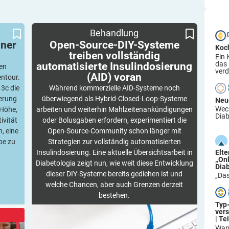
tour
Open-Source-DIY-Systeme treiben vollständig
Behandlung
automatisierte Insulindosierung (AID) voran
iner
Open-Source-DIY-Systeme
Koc
treiben vollständig
Ein 
das
automatisierte Insulindosierung
en
verd
(AID)
voran
entour.
 3c die
Während kommerzielle AID-Systeme noch
kerung
überwiegend als Hybrid-Closed-Loop-Systeme
Neu
Wech
Höhe,
arbeiten und weiterhin Mahlzeitenankündigungen
Diab
ivität
oder Bolusgaben erfordern, experimentiert die
, eine
Open-Source-Community schon länger mit
pe zu
Strategien zur vollständig automatisierten
Elt
Insulindosierung. Eine aktuelle Übersichtsarbeit in
„On
Diabetologia zeigt nun, wie weit diese Entwicklung
Dia
dieser DIY-Systeme bereits gediehen ist und
„Das
welche Chancen, aber auch Grenzen derzeit
bestehen.
Typ
ver
| Tei
War