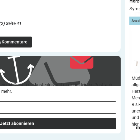
Herz
Symp
Anze
(2) Seite 41
Kommentare
Müdi
allg
en mit Diabetes – kostenlos und direkt in deinem Postfach.
Her
s mehr.
Mens
Risi
une
und 
Jetzt abonnieren
hier.
m