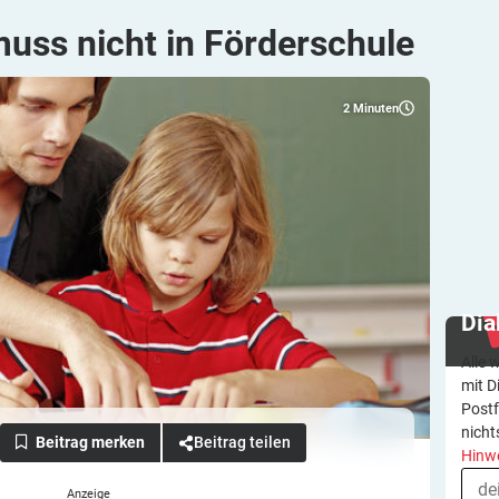
muss nicht in
Förderschule
2
Minuten
Dia
Alle 
mit D
Postf
nicht
Beitrag teilen
Hinw