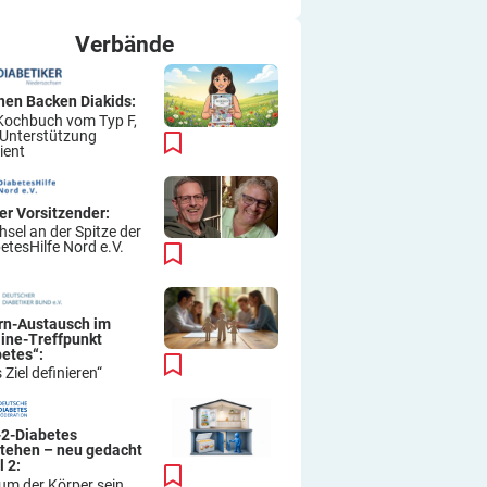
ich immer wieder so machen.
Viel Erfolg
Verbände
Thomas
hen Backen Diakids:
Kochbuch vom Typ F,
 Unterstützung
ient
er Vorsitzender:
sel an der Spitze der
etesHilfe Nord e.V.
ern-Austausch im
line-Treffpunkt
betes“:
 Ziel definieren“
-2-Diabetes
stehen – neu gedacht
l 2:
um der Körper sein