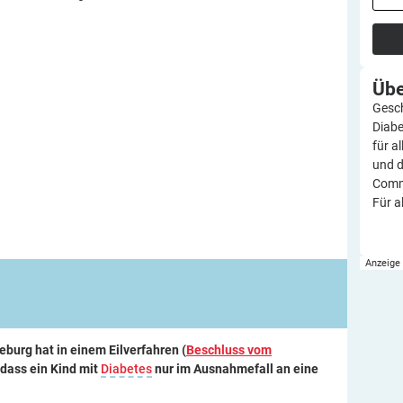
Üb
Gesch
Diabe
für a
und d
Commu
Für a
urg hat in einem Eilverfahren (
Beschluss vom
, dass ein Kind mit
Diabetes
nur im Ausnahmefall an eine