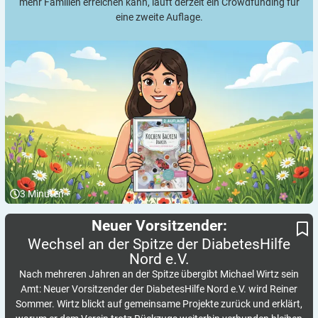
mehr Familien erreichen kann, läuft derzeit ein Crowdfunding für
eine zweite Auflage.
3
Minuten
Wechsel an der Spitze der DiabetesHilfe Nord e.V.
Neuer Vorsitzender:
Neuer Vorsitzender:
Wechsel an der Spitze der DiabetesHilfe
Nord
e.V.
Nach mehreren Jahren an der Spitze übergibt Michael Wirtz sein
Amt: Neuer Vorsitzender der DiabetesHilfe Nord e.V. wird Reiner
Sommer. Wirtz blickt auf gemeinsame Projekte zurück und erklärt,