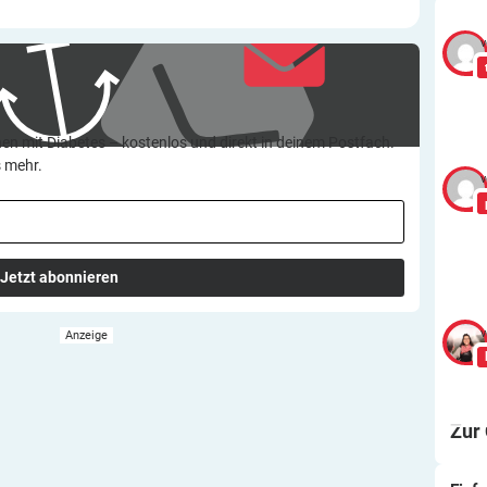
v
en mit Diabetes – kostenlos und direkt in deinem Postfach.
s mehr.
v
Jetzt abonnieren
v
Zur
Ei