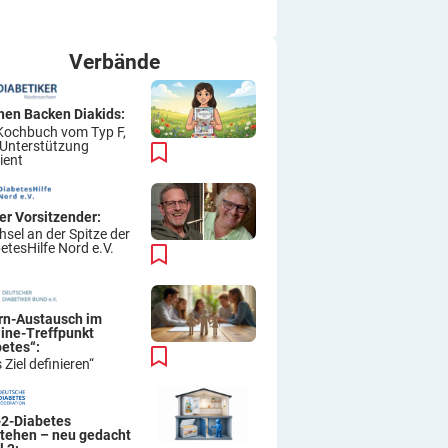
ich immer wieder so machen.
Viel Erfolg
Thomas
Verbände
hen Backen Diakids:
Kochbuch vom Typ F,
 Unterstützung
ient
er Vorsitzender:
sel an der Spitze der
etesHilfe Nord e.V.
ern-Austausch im
line-Treffpunkt
betes“:
 Ziel definieren“
-2-Diabetes
stehen – neu gedacht