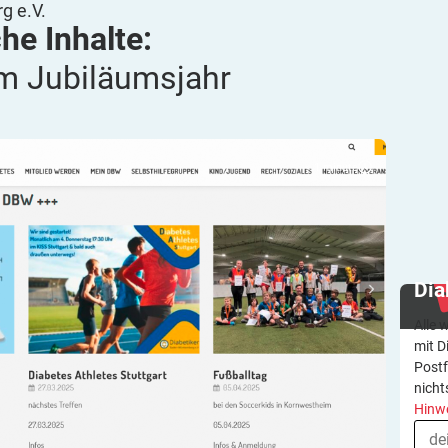
g e.V.
he Inhalte:
m Jubiläumsjahr
< 1
minute
Dia
Alle 
mit D
Postf
nicht
Hinw