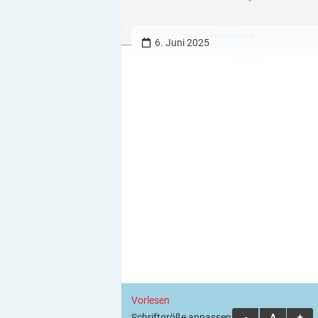
6. Juni 2025
Vorlesen
Schriftgröße anpassen:
A
A
A