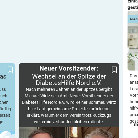
Einf
gest
Anze
tzung
Wechsel an der Spitze der DiabetesHilfe Nord
Neuer Vorsitzender:
Neuer Vorsitzender:
e.V.
das
Wechsel an der Spitze der
Das 
DiabetesHilfe Nord
e.V.
anst
Lösu
uss
Nach mehreren Jahren an der Spitze übergibt
Vorh
ruch
Michael Wirtz sein Amt: Neuer Vorsitzender der
hohe
ochen
DiabetesHilfe Nord e.V. wird Reiner Sommer. Wirtz
hilf
ünftig
blickt auf gemeinsame Projekte zurück und
prax
erzeit
erklärt, warum er dem Verein trotz Rückzugs
ges
ge.
weiterhin verbunden bleiben möchte.
m