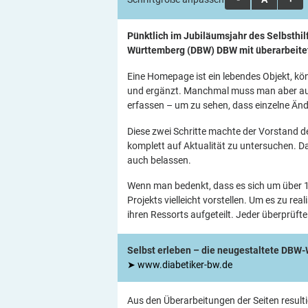
Pünktlich im Jubiläumsjahr des Selbsthil
Württemberg (DBW) DBW mit überarbeitete
Eine Homepage ist ein lebendes Objekt, kö
und ergänzt. Manchmal muss man aber auch
erfassen – um zu sehen, dass einzelne Änd
Diese zwei Schritte machte der Vorstand d
komplett auf Aktualität zu untersuchen. D
auch belassen.
Wenn man bedenkt, dass es sich um über 1
Projekts vielleicht vorstellen. Um es zu re
ihren Ressorts aufgeteilt. Jeder überprüfte 
Selbst erleben – die neugestaltete DBW
➤ www.diabetiker-bw.de
Aus den Überarbeitungen der Seiten result