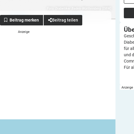
Foto: Diabetiker Baden-Württemberg (DBW)
Beitrag teilen
Üb
Gesch
Diabe
für a
und d
Commu
Für a