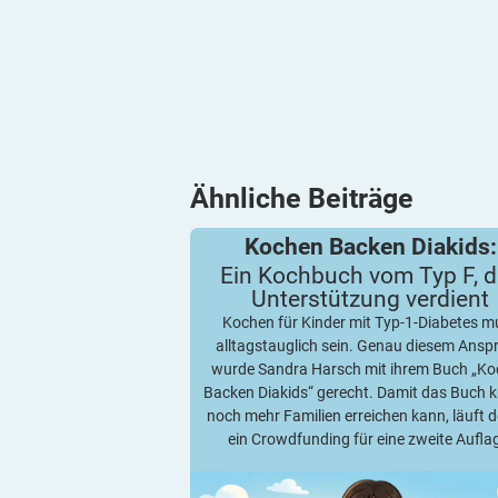
Ähnliche
Beiträge
Ein Kochbuch vom Typ F, das Unterstü
Kochen Backen Diakids:
Kochen Backen Diakids:
verdient
Ein Kochbuch vom Typ F, 
Unterstützung
verdient
Kochen für Kinder mit Typ-1-Diabetes m
alltagstauglich sein. Genau diesem Ansp
wurde Sandra Harsch mit ihrem Buch „K
Backen Diakids“ gerecht. Damit das Buch k
noch mehr Familien erreichen kann, läuft d
ein Crowdfunding für eine zweite Aufla