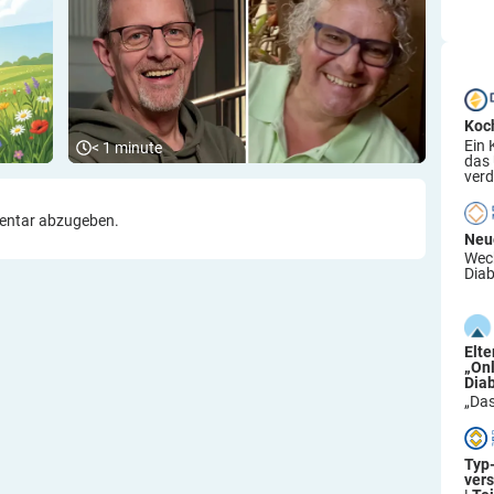
Koc
Ein 
< 1
minute
das
verd
entar abzugeben.
Neu
Wech
Diab
Elt
„On
Dia
„Das
Typ
ver