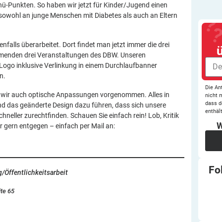
nü-Punkten. So haben wir jetzt für Kinder/Jugend einen
 sowohl an junge Menschen mit Diabetes als auch an Eltern
enfalls überarbeitet. Dort findet man jetzt immer die drei
ommenden drei Veranstaltungen des DBW. Unseren
 Logo inklusive Verlinkung in einem Durchlaufbanner
n.
Die An
 wir auch optische Anpassungen vorgenommen. Alles in
nicht 
dass d
und das geänderte Design dazu führen, dass sich unsere
enthält
eller zurechtfinden. Schauen Sie einfach rein! Lob, Kritik
W
gern entgegen – einfach per Mail an:
Fo
/Öffentlichkeitsarbeit
ite 65