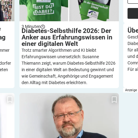
3
Minuten
Üb
f
Diabetes-Selbsthilfe 2026: Der
ag
Anker aus Erfahrungswissen in
Gesch
einer digitalen
Welt
Diabe
für a
ammer
Trotz smarter Algorithmen und KI bleibt
und d
Erfahrungswissen unersetzlich: Susanne
Commu
dorfer
Thiemann zeigt, warum Diabetes-Selbsthilfe 2026
Für a
reten
in einer digitalen Welt an Bedeutung gewinnt und
wie Gemeinschaft, Angehörige und Engagement
den Alltag mit Diabetes erleichtern.
ität,
DDH-M NRW: Veränderung in der
iven
Geschäftsführung und im Landesvorsitz