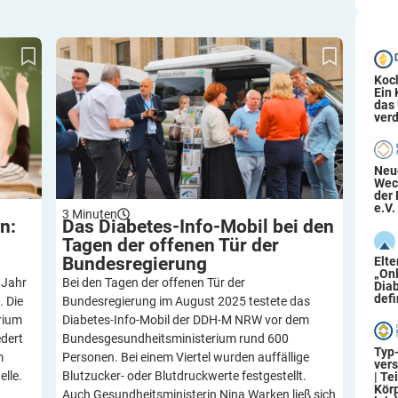
äfte
Das Diabetes-Info-Mobil bei den Tagen der
offenen Tür der Bundesregierung
Koc
Ein
das
verd
Neu
Wec
der 
e.V.
3
Minuten
n:
Das Diabetes-Info-Mobil bei den
Tagen der offenen Tür der
Bundesregierung
Elt
„On
 Jahr
Bei den Tagen der offenen Tür der
Diab
defi
. Die
Bundesregierung im August 2025 testete das
rium
Diabetes-Info-Mobil der DDH-M NRW vor dem
edert
Bundesgesundheitsministerium rund 600
Typ
m
Personen. Bei einem Viertel wurden auffällige
ver
lle.
Blutzucker- oder Blutdruckwerte festgestellt.
| Te
Körp
Auch Gesundheitsministerin Nina Warken ließ sich