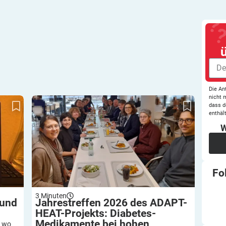
Die An
nicht 
adan
Jahrestreffen 2026 des ADAPT-HEAT-Projekts:
dass d
Diabetes-Medikamente bei hohen Temperaturen
enthält
W
Fo
3
Minuten
 und
Jahrestreffen 2026 des ADAPT-
HEAT-Projekts: Diabetes-
Medikamente bei hohen
, wo