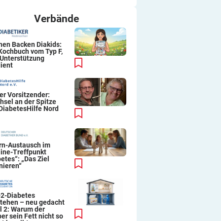
ich immer wieder so machen.
Viel Erfolg
Verbände
Thomas
hen Backen Diakids:
 Kochbuch vom Typ F,
 Unterstützung
ient
er Vorsitzender:
hsel an der Spitze
DiabetesHilfe Nord
ern-Austausch im
line-Treffpunkt
etes“: „Das Ziel
nieren“
-2-Diabetes
stehen – neu gedacht
il 2: Warum der
er sein Fett nicht so