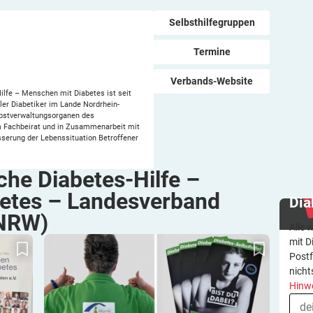
Selbsthilfegruppen
Termine
Verbands-Website
lfe – Menschen mit Diabetes ist seit
ller Diabetiker im Lande Nordrhein-
bstverwaltungsorganen des
 Fachbeirat und in Zusammenarbeit mit
sserung der Lebenssituation Betroffener
che Diabetes-Hilfe –
etes – Landesverband
Dia
NRW)
Alle 
dorfer
Diabetes-Selbsthilfe 2026: Der Anker aus
mit D
Erfahrungswissen in einer digitalen Welt
Postf
nicht
Hinw