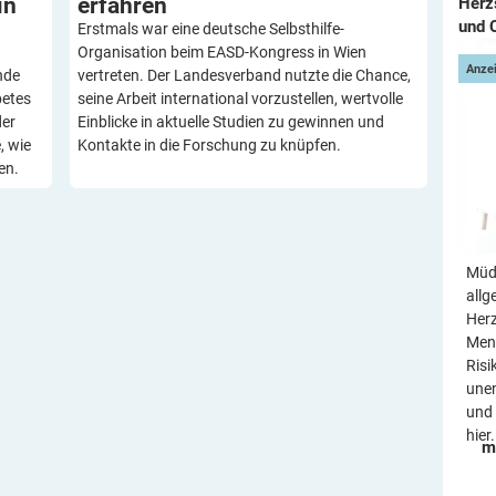
in
erfahren
Herz
und 
Erstmals war eine deutsche Selbsthilfe-
Organisation beim EASD-Kongress in Wien
Anze
nde
vertreten. Der Landesverband nutzte die Chance,
betes
seine Arbeit international vorzustellen, wertvolle
der
Einblicke in aktuelle Studien zu gewinnen und
, wie
Kontakte in die Forschung zu knüpfen.
en.
Müdi
allg
Her
Mens
Risi
une
und 
hier.
m