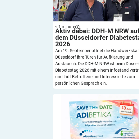
< 1
minute
Aktiv dabei: DDH-M NRW au
dem Düsseldorfer Diabetest
2026
Am 19. September öffnet die Handwerksk
Düsseldorf ihre Türen für Aufklärung und
Austausch: Die DDH-M NRW ist beim Düssel
Diabetestag 2026 mit einem Infostand vert
und lädt Betroffene und Interessierte zum
persönlichen Gespräch ein.
ADIBETIKA 2026: Ein Tag für Lebensqual
starke Netzwerke und neue Perspekt