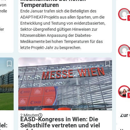
Temperaturen
 von
elle
Ende Januar trafen sich die Beteiligten des
v
ADAPT-HEAT-Projekts aus allen Sparten, um die
Entwicklung und Testung von evidenzbasierten,
der
Sektor-übergreifend gültigen Hinweisen zur
hitzesensiblen Anpassung der Diabetes-
Medikamente bei hohen Temperaturen für das
letzte Projekt-Jahr zu besprechen.
v
in NRW
EASD-Kongress in Wien: Die Selbsthilfe
é in
vertreten und viel erfahren
v
Zur
2
Minuten
EASD-Kongress in Wien: Die
el:
Selbsthilfe vertreten und viel
Her