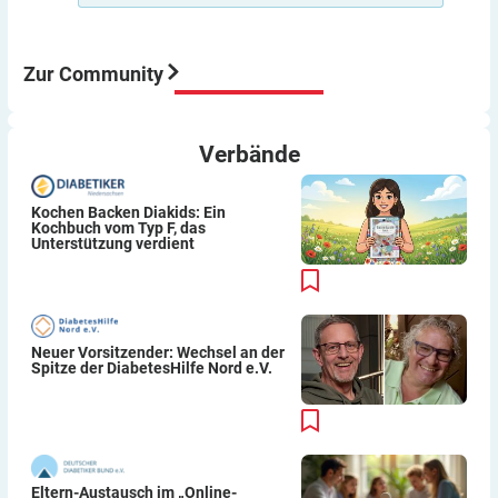
Aber meine Meinung: Der Umstieg von ICT auf Pumpe
war für mich eine sehr gute Entscheidung würde ich
immer wieder so machen.
Zur Community
Viel Erfolg
Thomas
Verbände
Kochen Backen Diakids: Ein
Kochbuch vom Typ F, das
Unterstützung verdient
Neuer Vorsitzender: Wechsel an der
Spitze der DiabetesHilfe Nord e.V.
Eltern-Austausch im „Online-