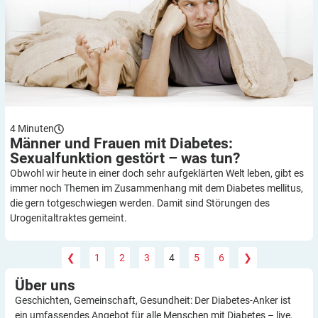
4
Minuten
Männer und Frauen mit Diabetes:
Sexualfunktion gestört – was
tun?
Obwohl wir heute in einer doch sehr aufgeklärten Welt leben, gibt es
immer noch Themen im Zusammenhang mit dem ­Diabetes mellitus,
die gern totgeschwiegen werden. Damit sind Störungen des
Urogenitaltraktes gemeint.
❮
1
2
3
4
5
6
❯
Über
uns
Geschichten, Gemeinschaft, Gesundheit: Der Diabetes-Anker ist
ein umfassendes Angebot für alle Menschen mit Diabetes – live,