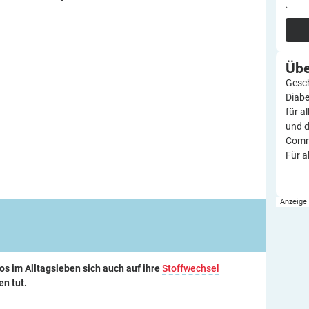
Üb
Gesch
Diabe
für a
und d
Commu
Für a
s im Alltagsleben sich auch auf ihre
Stoffwechsel
en tut.