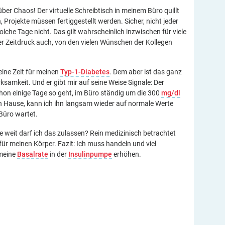
ber Chaos! Der virtuelle Schreibtisch in meinem Büro quillt
n, Projekte müssen fertiggestellt werden. Sicher, nicht jeder
solche Tage nicht. Das gilt wahrscheinlich inzwischen für viele
er Zeitdruck auch, von den vielen Wünschen der Kollegen
eine Zeit für meinen
Typ-1-Diabetes
. Dem aber ist das ganz
ksamkeit. Und er gibt mir auf seine Weise Signale: Der
hon einige Tage so geht, im Büro ständig um die 300
mg/dl
 Hause, kann ich ihn langsam wieder auf normale Werte
Büro wartet.
e weit darf ich das zulassen? Rein medizinisch betrachtet
für meinen Körper. Fazit: Ich muss handeln und viel
 meine
Basalrate
in der
Insulinpumpe
erhöhen.