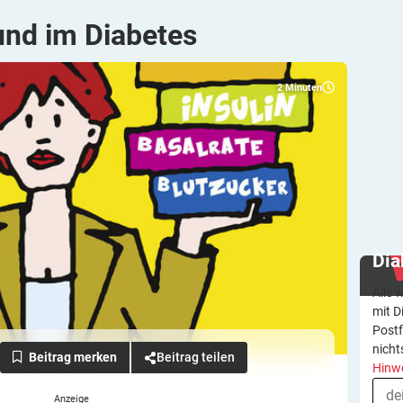
und im
Diabetes
2
Minuten
Dia
Alle 
mit D
Postf
nicht
Beitrag teilen
Hinw