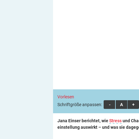
Vorlesen
Schriftgröße anpassen:
A
A
A
Jana Einser berichtet, wie
Stress
und Chao
einstellung auswirkt – und was sie dageg