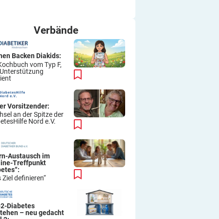
ich immer wieder so machen.
Viel Erfolg
Thomas
Verbände
hen Backen Diakids:
Kochbuch vom Typ F,
 Unterstützung
ient
er Vorsitzender:
sel an der Spitze der
etesHilfe Nord e.V.
ern-Austausch im
line-Treffpunkt
betes“:
 Ziel definieren“
-2-Diabetes
stehen – neu gedacht