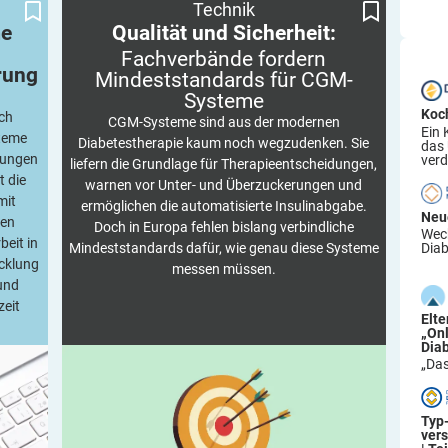
Technik
voran
CGM-Systeme
me
Qualität und Sicherheit:
Fachverbände fordern
rung
Mindeststandards für
CGM-
Systeme
Koc
ch
CGM-Systeme sind aus der modernen
Ein 
steme
Diabetestherapie kaum noch wegzudenken. Sie
das
gungen
verd
liefern die Grundlage für Therapieentscheidungen,
t die
warnen vor Unter- und Überzuckerungen und
mit
ermöglichen die automatisierte Insulinabgabe.
Neu
ten
Doch in Europa fehlen bislang verbindliche
Wech
beit in
Mindeststandards dafür, wie genau diese Systeme
Diab
icklung
messen müssen.
 und
zeit
Elt
„On
Dia
„Das
Typ
ver