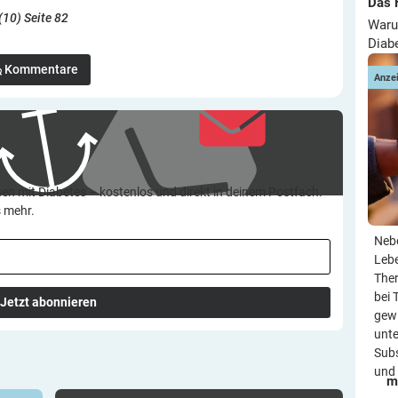
Das 
(10) Seite 82
Waru
Diab
Kommentare
Anze
en mit Diabetes – kostenlos und direkt in deinem Postfach.
s mehr.
Neb
Leb
Ther
bei 
Jetzt abonnieren
gewi
unte
Subs
und 
m
tändig
Fachverbände fordern Mindeststandards für
Qualität und Sicherheit: