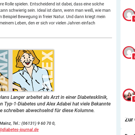
e Rolle spielen. Entscheidend ist dabei, dass eine solche
ann schwierig sein. Ideal ist dann, wenn man weiß, wie man
v
um Beispiel Bewegung in freier Natur. Und dann kriegt mein
meinem Leben, den er sich vor vielen Jahren einfach
v
v
ns Langer arbeitet als Arzt in einer Diabetesklinik,
en Typ-1-Diabetes und Alex Adabei hat viele Bekannte
Sie schreiben abwechselnd für diese Kolumne.
Zur
ainz, Tel.: (06131) 9 60 70 0,
@diabetes-journal.de
Wa