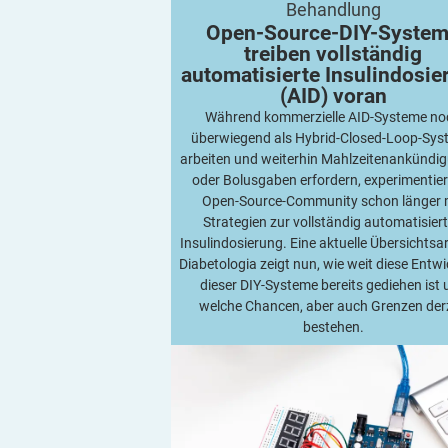
Behandlung
automatisierte Insulindosierung (AID) 
Open-Source-DIY-Syste
treiben vollständig
automatisierte Insulindosie
(AID)
voran
Während kommerzielle AID-Systeme no
überwiegend als Hybrid-Closed-Loop-Sy
arbeiten und weiterhin Mahlzeitenankündi
oder Bolusgaben erfordern, experimentier
Open-Source-Community schon länger 
Strategien zur vollständig automatisier
Insulindosierung. Eine aktuelle Übersichtsar
Diabetologia zeigt nun, wie weit diese Entw
dieser DIY-Systeme bereits gediehen ist
welche Chancen, aber auch Grenzen der
bestehen.