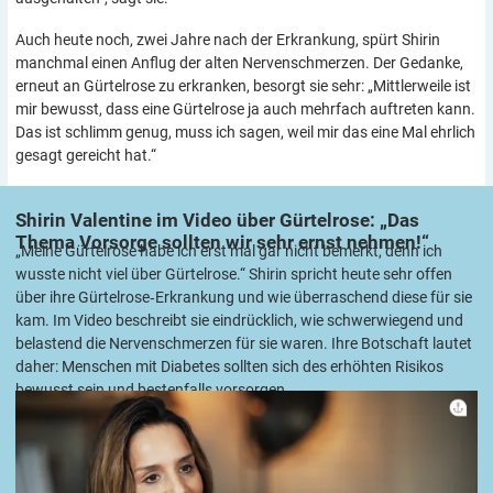
Auch heute noch, zwei Jahre nach der Erkrankung, spürt Shirin
manchmal einen Anflug der alten Nervenschmerzen. Der Gedanke,
erneut an Gürtelrose zu erkranken, besorgt sie sehr: „Mittlerweile ist
mir bewusst, dass eine Gürtelrose ja auch mehrfach auftreten kann.
Das ist schlimm genug, muss ich sagen, weil mir das eine Mal ehrlich
gesagt gereicht hat.“
Shirin Valentine im Video über Gürtelrose: „Das
Thema Vorsorge sollten wir sehr ernst
nehmen!“
„Meine Gürtelrose habe ich erst mal gar nicht bemerkt, denn ich
wusste nicht viel über Gürtelrose.“ Shirin spricht heute sehr offen
über ihre Gürtelrose‑Erkrankung und wie überraschend diese für sie
kam. Im Video beschreibt sie eindrücklich, wie schwerwiegend und
belastend die Nervenschmerzen für sie waren. Ihre Botschaft lautet
daher: Menschen mit Diabetes sollten sich des erhöhten Risikos
bewusst sein und bestenfalls vorsorgen.