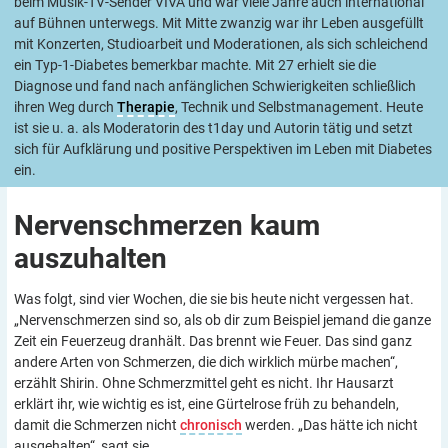
beim Musik-TV-Sender VIVA und war viele Jahre auch international
auf Bühnen unterwegs. Mit Mitte zwanzig war ihr Leben ausgefüllt
mit Konzerten, Studioarbeit und Moderationen, als sich schleichend
ein Typ-1-Diabetes bemerkbar machte. Mit 27 erhielt sie die
Diagnose und fand nach anfänglichen Schwierigkeiten schließlich
ihren Weg durch
Therapie
, Technik und Selbstmanagement. Heute
ist sie u. a. als Moderatorin des t1day und Autorin tätig und setzt
sich für Aufklärung und positive Perspektiven im Leben mit Diabetes
ein.
Nervenschmerzen kaum
auszuhalten
Was folgt, sind vier Wochen, die sie bis heute nicht vergessen hat.
„Nervenschmerzen sind so, als ob dir zum Beispiel jemand die ganze
Zeit ein Feuerzeug dranhält. Das brennt wie Feuer. Das sind ganz
andere Arten von Schmerzen, die dich wirklich mürbe machen“,
erzählt Shirin. Ohne Schmerzmittel geht es nicht. Ihr Hausarzt
erklärt ihr, wie wichtig es ist, eine Gürtelrose früh zu behandeln,
damit die Schmerzen nicht
chronisch
werden. „Das hätte ich nicht
ausgehalten“, sagt sie.