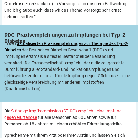
Gürtelrose zu erkranken. (…) Vorsorge ist in unserem Fall wichtig
und ich glaube auch, dass wir das Thema Vorsorge sehr ernst
nehmen sollten.“
DDG-Praxisempfehlungen zu Impfungen bei
Typ-2-
Diabetes
In den
aktualisierten Praxis­empfehlungen zur Therapie des Typ-2-
Diabetes
der Deutschen Diabetes Gesellschaft (DDG) sind
Impfungen erstmals als fester Bestandteil der Behandlung
verankert. Die Fachgesellschaft empfiehlt darin die zeitgerechte
Durchführung aller Standard- und Indi­kations­impfungen und
befürwortet zudem – u. a. für die Impfung gegen Gürtelrose – eine
gleichzeitige Verabreichung mit anderen Impfstoffen
(Koadministration).
Die
Ständige Impfkommission (STIKO) empfiehlt eine Impfung
gegen Gürtelrose
für alle Menschen ab 60 Jahren sowie für
Personen ab 18 Jahren mit einem erhöhten Erkrankungsrisiko.
Sprechen Sie mit Ihrem Arzt oder Ihrer Ärztin und lassen Sie sich