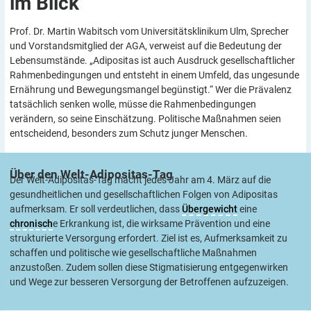
im
Blick
Prof. Dr. Martin Wabitsch vom Universitätsklinikum Ulm, Sprecher
und Vorstandsmitglied der AGA, verweist auf die Bedeutung der
Lebensumstände. „Adipositas ist auch Ausdruck gesellschaftlicher
Rahmenbedingungen und entsteht in einem Umfeld, das ungesunde
Ernährung und Bewegungsmangel begünstigt.“ Wer die Prävalenz
tatsächlich senken wolle, müsse die Rahmenbedingungen
verändern, so seine Einschätzung. Politische Maßnahmen seien
entscheidend, besonders zum Schutz junger Menschen.
Über den
Welt-Adipositas-Tag
Der Welt-Adipositas-Tag macht jedes Jahr am 4. März auf die
gesundheitlichen und gesellschaftlichen Folgen von Adipositas
aufmerksam. Er soll verdeutlichen, dass
Übergewicht
eine
chronisch
e Erkrankung ist, die wirksame Prävention und eine
strukturierte Versorgung erfordert. Ziel ist es, Aufmerksamkeit zu
schaffen und politische wie gesellschaftliche Maßnahmen
anzustoßen. Zudem sollen diese Stigmatisierung entgegenwirken
und Wege zur besseren Versorgung der Betroffenen aufzuzeigen.