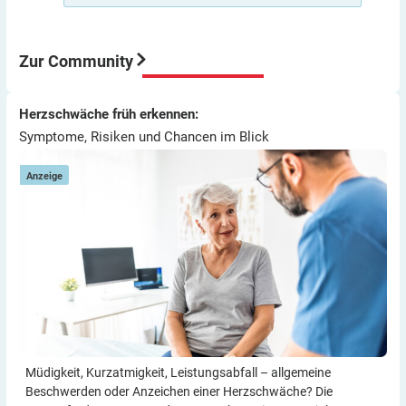
kann dir Pumpe auch nicht zuführen.
Aber meine Meinung: Der Umstieg von ICT auf Pumpe
war für mich eine sehr gute Entscheidung würde ich
immer wieder so machen.
Zur Community
Viel Erfolg
Thomas
Symptome, Risiken und Chancen im Blick
Herzschwäche früh erkennen:
Herzschwäche früh erkennen:
E
Symptome, Risiken und Chancen im Blick
Anzeige
Müdigkeit, Kurzatmigkeit, Leistungsabfall – allgemeine
Beschwerden oder Anzeichen einer Herzschwäche? Die