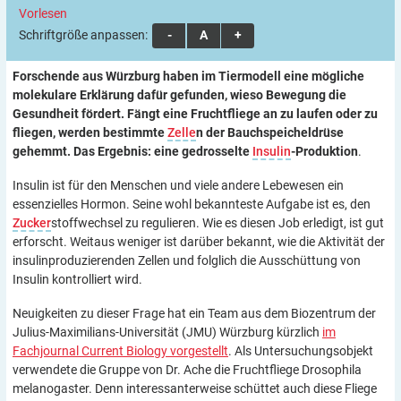
Vorlesen
Schriftgröße anpassen:
A
A
A
Forschende aus Würzburg haben im Tiermodell eine mögliche
molekulare Erklärung dafür gefunden, wieso Bewegung die
Gesundheit fördert. Fängt eine Fruchtfliege an zu laufen oder zu
fliegen, werden bestimmte
Zelle
n der Bauchspeicheldrüse
gehemmt. Das Ergebnis: eine gedrosselte
Insulin
-Produktion
.
Insulin ist für den Menschen und viele andere Lebewesen ein
essenzielles Hormon. Seine wohl bekannteste Aufgabe ist es, den
Zucker
stoffwechsel zu regulieren. Wie es diesen Job erledigt, ist gut
erforscht. Weitaus weniger ist darüber bekannt, wie die Aktivität der
insulinproduzierenden Zellen und folglich die Ausschüttung von
Insulin kontrolliert wird.
Neuigkeiten zu dieser Frage hat ein Team aus dem Biozentrum der
Julius-Maximilians-Universität (JMU) Würzburg kürzlich
im
Fachjournal Current Biology vorgestellt
. Als Untersuchungsobjekt
verwendete die Gruppe von Dr. Ache die Fruchtfliege Drosophila
melanogaster. Denn interessanterweise schüttet auch diese Fliege