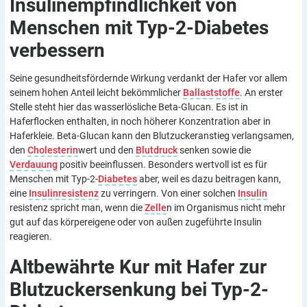
Insulinempfindlichkeit von
Menschen mit Typ-2-Diabetes
verbessern
Seine gesundheitsfördernde Wirkung verdankt der Hafer vor allem
seinem hohen Anteil leicht bekömmlicher
Ballaststoffe
. An erster
Stelle steht hier das wasserlösliche Beta-Glucan. Es ist in
Haferflocken enthalten, in noch höherer Konzentration aber in
Haferkleie. Beta-Glucan kann den Blutzuckeranstieg verlangsamen,
den
Cholesterin
wert und den
Blutdruck
senken sowie die
Verdauung
positiv beeinflussen. Besonders wertvoll ist es für
Menschen mit Typ-2-
Diabetes
aber, weil es dazu beitragen kann,
eine
Insulinresistenz
zu verringern. Von einer solchen
Insulin
resistenz spricht man, wenn die
Zelle
n im Organismus nicht mehr
gut auf das körpereigene oder von außen zugeführte Insulin
reagieren.
Altbewährte Kur mit Hafer zur
Blutzuckersenkung bei
Typ-2-