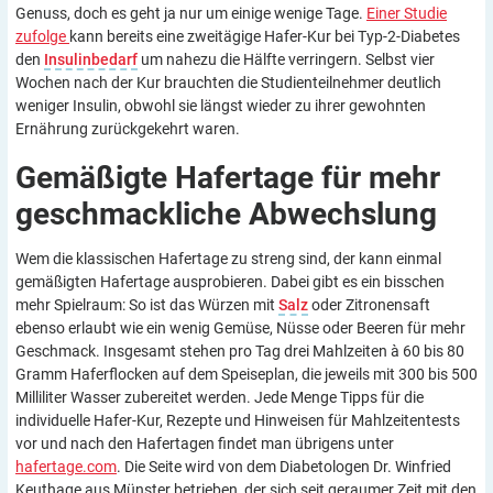
Genuss, doch es geht ja nur um einige wenige Tage.
Einer Studie
zufolge
kann bereits eine zweitägige Hafer-Kur bei Typ-2-Diabetes
den
Insulinbedarf
um nahezu die Hälfte verringern. Selbst vier
Wochen nach der Kur brauchten die Studienteilnehmer deutlich
weniger Insulin, obwohl sie längst wieder zu ihrer gewohnten
Ernährung zurückgekehrt waren.
Gemäßigte Hafertage für mehr
geschmackliche
Abwechslung
Wem die klassischen Hafertage zu streng sind, der kann einmal
gemäßigten Hafertage ausprobieren. Dabei gibt es ein bisschen
mehr Spielraum: So ist das Würzen mit
Salz
oder Zitronensaft
ebenso erlaubt wie ein wenig Gemüse, Nüsse oder Beeren für mehr
Geschmack. Insgesamt stehen pro Tag drei Mahlzeiten à 60 bis 80
Gramm Haferflocken auf dem Speiseplan, die jeweils mit 300 bis 500
Milliliter Wasser zubereitet werden. Jede Menge Tipps für die
individuelle Hafer-Kur, Rezepte und Hinweisen für Mahlzeitentests
vor und nach den Hafertagen findet man übrigens unter
hafertage.com
. Die Seite wird von dem Diabetologen Dr. Winfried
Keuthage aus Münster betrieben, der sich seit geraumer Zeit mit den