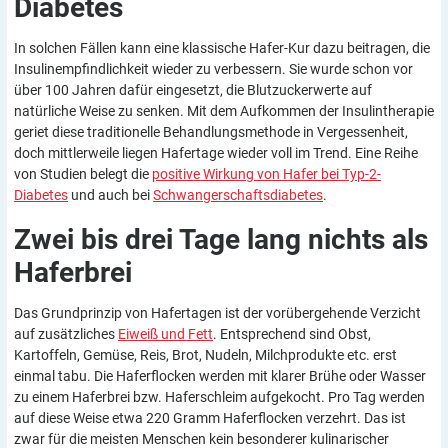
Diabetes
In solchen Fällen kann eine klassische Hafer-Kur dazu beitragen, die
Insulinempfindlichkeit wieder zu verbessern. Sie wurde schon vor
über 100 Jahren dafür eingesetzt, die Blutzuckerwerte auf
natürliche Weise zu senken. Mit dem Aufkommen der Insulintherapie
geriet diese traditionelle Behandlungsmethode in Vergessenheit,
doch mittlerweile liegen Hafertage wieder voll im Trend. Eine Reihe
von Studien belegt die
positive Wirkung von Hafer bei Typ-2-
Diabetes
und auch bei
Schwangerschaftsdiabetes
.
Zwei bis drei Tage lang nichts als
Haferbrei
Das Grundprinzip von Hafertagen ist der vorübergehende Verzicht
auf zusätzliches
Eiweiß und Fett
. Entsprechend sind Obst,
Kartoffeln, Gemüse, Reis, Brot, Nudeln, Milchprodukte etc. erst
einmal tabu. Die Haferflocken werden mit klarer Brühe oder Wasser
zu einem Haferbrei bzw. Haferschleim aufgekocht. Pro Tag werden
auf diese Weise etwa 220 Gramm Haferflocken verzehrt. Das ist
zwar für die meisten Menschen kein besonderer kulinarischer