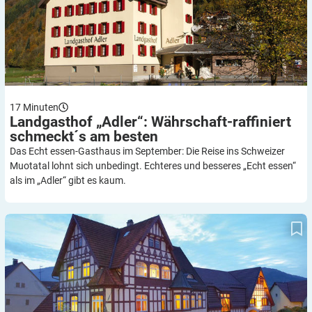
17
Minuten
Landgasthof „Adler“: Währschaft-raffiniert
schmeckt´s am
besten
Das Echt essen-Gasthaus im September: Die Reise ins Schweizer
Muotatal lohnt sich unbedingt. Echteres und besseres „Echt essen“
als im „Adler“ gibt es kaum.
„Lamm“: Schlemmen à la „Schönkost“