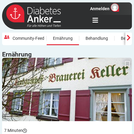
Anmelden
Community-Feed
Ernährung
Behandlung
Beweg
Ernährung
„Landgasthof Brauerei Keller“: Selbst mästen, selbst schlachten,
selbst wursten
7
Minuten