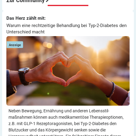
Zur Community
Viel Erfolg
Thomas
Warum eine rechtzeitige Behandlung bei Typ-2-Diabetes den
Das Herz zählt mit:
Das Herz zählt mit:
Unterschied macht
Warum eine rechtzeitige Behandlung bei Typ-2-Diabetes den
Unterschied macht
Anzeige
Neben Bewegung, Ernährung und anderen Lebensstil­
maßnahmen können auch medikamentöse Therapie­optionen,
z.B. mit GLP-1 Rezeptor­agonisten, bei Typ-2-Diabetes den
Blutzucker und das Körper­gewicht senken sowie die