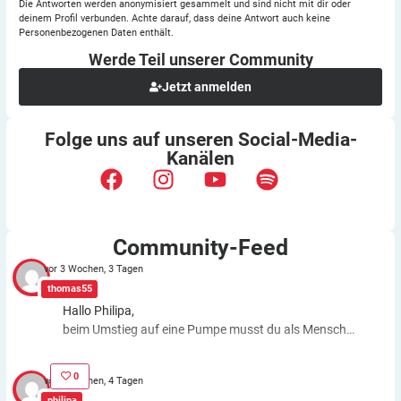
Die Antworten werden anonymisiert gesammelt und sind nicht mit dir oder
deinem Profil verbunden. Achte darauf, dass deine Antwort auch keine
Personenbezogenen Daten enthält.
Werde Teil unserer
Community
Jetzt anmelden
Folge uns auf unseren
Social-Media-
Kanälen
Community-Feed
vor 3 Wochen, 3 Tagen
thomas55
Hallo Philipa,
beim Umstieg auf eine Pumpe musst du als Mensch
fast genauso viele Entscheidungen treffen wie bei der
ICT. Schätzfehler bleiben also. Du kannst aber die
0
vor 3 Wochen, 4 Tagen
Basalrate individuell einstellen, z.B. In den frühen
philipa