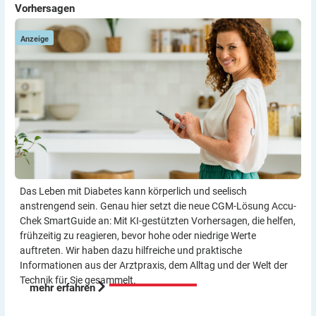
Vorhersagen
Vorhersagen
W
Anzeige
Das Leben mit Diabetes kann körperlich und seelisch
anstrengend sein. Genau hier setzt die neue CGM-Lösung Accu-
Chek SmartGuide an: Mit KI-gestützten Vorher­sagen, die helfen,
frühzeitig zu reagieren, bevor hohe oder niedrige Werte
auftreten. Wir haben dazu hilf­reiche und praktische
Informationen aus der Arzt­praxis, dem Alltag und der Welt der
Technik für Sie gesammelt.
mehr erfahren