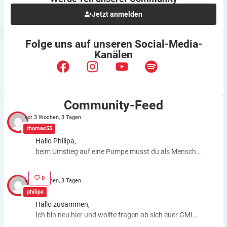
Jetzt anmelden
Folge uns auf unseren
Social-Media-
Kanälen
Community-Feed
vor 3 Wochen, 3 Tagen
thomas55
Hallo Philipa,
beim Umstieg auf eine Pumpe musst du als Mensch
fast genauso viele Entscheidungen treffen wie bei der
ICT. Schätzfehler bleiben also. Du kannst aber die
0
vor 3 Wochen, 3 Tagen
Basalrate individuell einstellen, z.B. In den frühen
philipa
Morgenstunden mehr Insulin zuführen. Auch bei
Hallo zusammen,
körperlichen Anstrengungen kannst du die Basalrate
Ich bin neu hier und wollte fragen ob sich euer GMI
für eine Zeit stoppen, das morgens oder abends
Wert gebessert hat nachdem ihr eine Pumpe
gespritzte Basalinsulin wirkt dagegen weiter. Auch bei