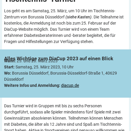
Los geht es am Samstag, 25. März, um 10 Uhr im Tischtennis-
Zentrum von Borussia Düsseldorf
(siehe Kasten)
. Die Teilnahme ist
kostenlos, die Anmeldung ist noch bis zum 25. Februar auf der
DiaCup-Website möglich. Das Turnier wird von einem Team
erfahrener Diabetesberaterinnen und -berater begleitet, die für
Fragen und Hilfestellungen zur Verfügung stehen.
Alles Wichtige zum DiaCup 2023 auf einen
Blick
Wann:
25. und 26. März 2023
Start:
Samstag, 25. März 2023, 10 Uhr
Wo:
Borussia Düsseldorf, Borussia-Düsseldorf-Straße 1, 40629
Düsseldorf
Weitere Infos und Anmeldung:
diacup.de
Das Turnier wird in Gruppen mit bis zu sechs Personen
durchgeführt, sodass alle Spieler mindestens fünf Spiele mit zwei
Gewinnsätzen absolvieren können. Teilnehmen können Menschen
mit Diabetes, die älter als 12 Jahre sind und Spaß am Tischtennis-
Sport haben. Aktive in Sportvereinen sind genauso willkommen wie