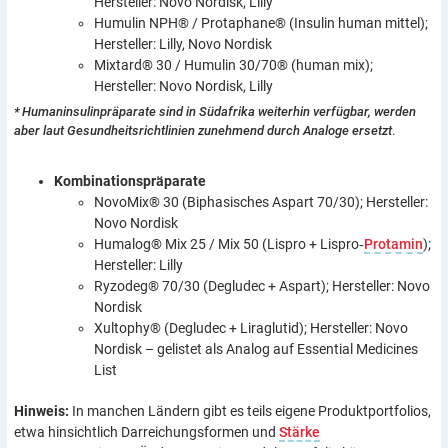
Hersteller: Novo Nordisk, Lilly
Humulin NPH® / Protaphane® (Insulin human mittel);
Hersteller: Lilly, Novo Nordisk
Mixtard® 30 / Humulin 30/70® (human mix);
Hersteller: Novo Nordisk, Lilly
*
Humaninsulinpräparate sind in Südafrika weiterhin verfügbar, werden
aber laut Gesundheitsrichtlinien zunehmend durch Analoge ersetzt
.
Kombinationspräparate
NovoMix® 30 (Biphasisches Aspart 70/30); Hersteller:
Novo Nordisk
Humalog® Mix 25 / Mix 50 (Lispro + Lispro‑
Protamin
);
Hersteller: Lilly
Ryzodeg® 70/30 (Degludec + Aspart); Hersteller: Novo
Nordisk
Xultophy® (Degludec + Liraglutid); Hersteller: Novo
Nordisk – gelistet als Analog auf Essential Medicines
List
Hinweis:
In manchen Ländern gibt es teils eigene Produktportfolios,
etwa hinsichtlich Darreichungsformen und
Stärke