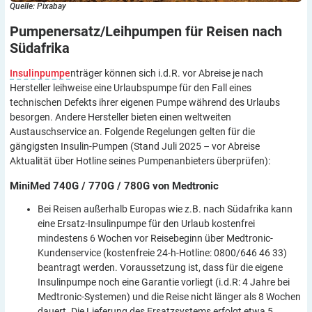
Quelle: Pixabay
Pumpenersatz/Leihpumpen für Reisen nach
Südafrika
Insulinpumpe
nträger können sich i.d.R. vor Abreise je nach
Hersteller leihweise eine Urlaubspumpe für den Fall eines
technischen Defekts ihrer eigenen Pumpe während des Urlaubs
besorgen. Andere Hersteller bieten einen weltweiten
Austauschservice an. Folgende Regelungen gelten für die
gängigsten Insulin-Pumpen (Stand Juli 2025 – vor Abreise
Aktualität über Hotline seines Pumpenanbieters überprüfen):
MiniMed 740G / 770G / 780G von
Medtronic
Bei Reisen außerhalb Europas wie z.B. nach Südafrika kann
eine Ersatz-Insulinpumpe für den Urlaub kostenfrei
mindestens 6 Wochen vor Reisebeginn über Medtronic-
Kundenservice (kostenfreie 24-h-Hotline: 0800/646 46 33)
beantragt werden. Voraussetzung ist, dass für die eigene
Insulinpumpe noch eine Garantie vorliegt (i.d.R: 4 Jahre bei
Medtronic-Systemen) und die Reise nicht länger als 8 Wochen
dauert. Die Lieferung des Ersatzsystems erfolgt etwa 5