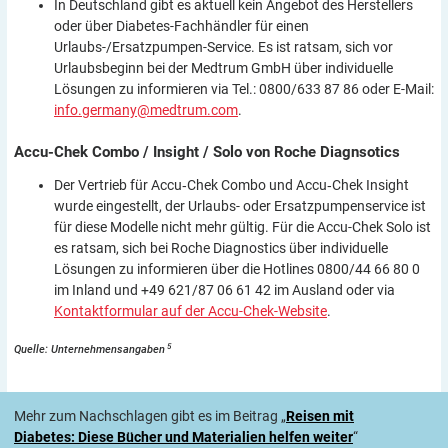
In Deutschland gibt es aktuell kein Angebot des Herstellers
oder über Diabetes-Fachhändler für einen
Urlaubs-/Ersatzpumpen-Service. Es ist ratsam, sich vor
Urlaubsbeginn bei der Medtrum GmbH über individuelle
Lösungen zu informieren via Tel.: 0800/633 87 86 oder E-Mail:
info.germany@medtrum.com
.
Accu-Chek Combo / Insight / Solo von Roche
Diagnsotics
Der Vertrieb für Accu‑Chek Combo und Accu‑Chek Insight
wurde eingestellt, der Urlaubs- oder Ersatzpumpenservice ist
für diese Modelle nicht mehr gültig. Für die Accu-Chek Solo ist
es ratsam, sich bei Roche Diagnostics über individuelle
Lösungen zu informieren über die Hotlines 0800/44 66 80 0
im Inland und +49 621/87 06 61 42 im Ausland oder via
Kontaktformular auf der Accu-Chek-Website
.
5
Quelle: Unternehmensangaben
Mehr zum Nachschlagen gibt es im Beitrag „
Reisen mit
Diabetes: Diese Bücher und Materialien helfen weiter
“