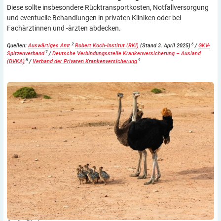
Diese sollte insbesondere Rücktransportkosten, Notfallversorgung
und eventuelle Behandlungen in privaten Kliniken oder bei
Fachärztinnen und -ärzten abdecken.
2
6
Quellen:
Auswärtiges Amt
Robert Koch-Institut (RKI)
(Stand 3. April 2025)
/
GKV-
7
Spitzenverband
/
Deutsche Verbindungsstelle Krankenversicherung – Ausland
8
9
(DVKA)
/
Verband der Privaten Krankenversicherung