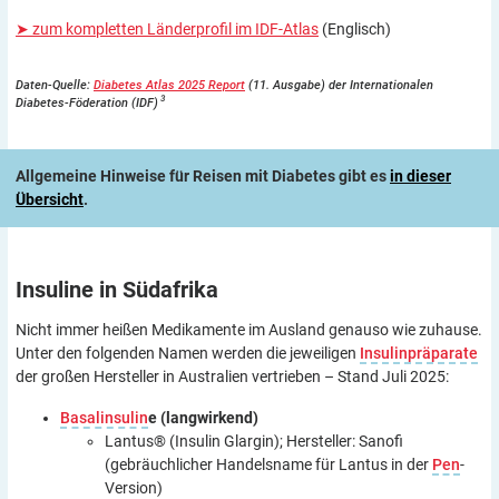
➤ zum kompletten Länderprofil im IDF-Atlas
(Englisch)
Daten-Quelle:
Diabetes Atlas 2025 Report
(11. Ausgabe) der Internationalen
3
Diabetes-Föderation (IDF)
Allgemeine Hinweise für Reisen mit Diabetes gibt es
in dieser
Übersicht
.
Insuline in
Südafrika
Nicht immer heißen Medikamente im Ausland genauso wie zuhause.
Unter den folgenden Namen werden die jeweiligen
Insulinpräparate
der großen Hersteller in Australien vertrieben – Stand Juli 2025:
Basalinsulin
e (langwirkend)
Lantus® (Insulin Glargin); Hersteller: Sanofi
(gebräuchlicher Handelsname für Lantus in der
Pen
-
Version)