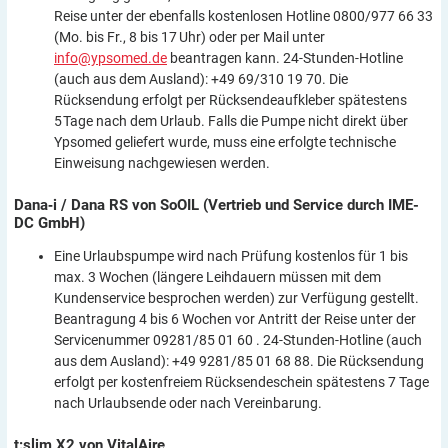
Reise unter der ebenfalls kostenlosen Hotline 0800/977 66 33
(Mo. bis Fr., 8 bis 17 Uhr) oder per Mail unter
info@ypsomed.de
beantragen kann. 24-Stunden-Hotline
(auch aus dem Ausland): +49 69/310 19 70. Die
Rücksendung erfolgt per Rücksendeaufkleber spätestens
5 Tage nach dem Urlaub. Falls die Pumpe nicht direkt über
Ypsomed geliefert wurde, muss eine erfolgte technische
Einweisung nachgewiesen werden.
Dana‑i / Dana RS von SoOIL (Vertrieb und Service durch IME-
DC
GmbH)
Eine Urlaubspumpe wird nach Prüfung kostenlos für 1 bis
max. 3 Wochen (längere Leihdauern müssen mit dem
Kundenservice besprochen werden) zur Verfügung gestellt.
Beantragung 4 bis 6 Wochen vor Antritt der Reise unter der
Servicenummer 09281/85 01 60 . 24-Stunden-Hotline (auch
aus dem Ausland): +49 9281/85 01 68 88. Die Rücksendung
erfolgt per kostenfreiem Rücksendeschein spätestens 7 Tage
nach Urlaubsende oder nach Vereinbarung.
t:slim X2 von
VitalAire