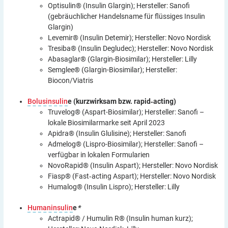
Optisulin® (Insulin Glargin); Hersteller: Sanofi
(gebräuchlicher Handelsname für flüssiges Insulin
Glargin)
Levemir® (Insulin Detemir); Hersteller: Novo Nordisk
Tresiba® (Insulin Degludec); Hersteller: Novo Nordisk
Abasaglar® (Glargin-Biosimilar); Hersteller: Lilly
Semglee® (Glargin-Biosimilar); Hersteller:
Biocon/Viatris
Bolusinsulin
e (kurzwirksam bzw. rapid‑acting)
Truvelog® (Aspart-Biosimilar); Hersteller: Sanofi –
lokale Biosimilarmarke seit April 2023
Apidra® (Insulin Glulisine); Hersteller: Sanofi
Admelog® (Lispro-Biosimilar); Hersteller: Sanofi –
verfügbar in lokalen Formularien
NovoRapid® (Insulin Aspart); Hersteller: Novo Nordisk
Fiasp® (Fast‑acting Aspart); Hersteller: Novo Nordisk
Humalog® (Insulin Lispro); Hersteller: Lilly
Humaninsulin
e
*
Actrapid® / Humulin R® (Insulin human kurz);