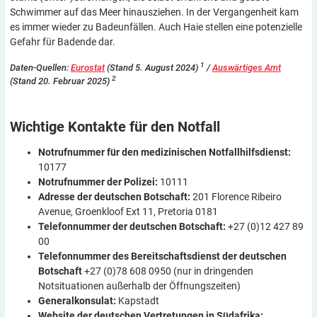
Schwimmer auf das Meer hinausziehen. In der Vergangenheit kam
es immer wieder zu Badeunfällen. Auch Haie stellen eine potenzielle
Gefahr für Badende dar.
1
Daten-Quellen:
Eurostat
(
Stand 5. August 2024
)
/
Auswärtiges Amt
2
(Stand
20. Februar 2025
)
Wichtige Kontakte für den
Notfall
Notrufnummer für den medizinischen
Notfallhilfsdienst:
10177
Notrufnummer der Polizei:
10111
Adresse der deutschen Botschaft:
201 Florence Ribeiro
Avenue, Groenkloof Ext 11, Pretoria 0181
Telefonnummer der deutschen Botschaft:
+27 (0)12 427 89
00
Telefonnummer des Bereitschaftsdienst der deutschen
Botschaft
+27 (0)78 608 0950 (nur in dringenden
Notsituationen außerhalb der Öffnungszeiten)
Generalkonsulat:
Kapstadt
Website der deutschen Vertretungen in Südafrika: