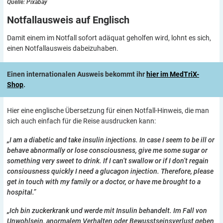
Quelle: Pixabay
Notfallausweis auf
Englisch
Damit einem im Notfall sofort adäquat geholfen wird, lohnt es sich,
einen Notfallausweis dabeizuhaben.
Einen internationalen Ausweis bekommt ihr
hier im MedTriX-
Shop
.
Hier eine englische Übersetzung für einen Notfall-Hinweis, die man
sich auch einfach für die Reise ausdrucken kann:
„I am a diabetic and take insulin injections. In case I seem to be ill or
behave abnormally or lose consciousness, give me some sugar or
something very sweet to drink. If I can’t swallow or if I don’t regain
consiousness quickly I need a glucagon injection. Therefore, please
get in touch with my family or a doctor, or have me brought to a
hospital.”
„Ich bin zuckerkrank und werde mit Insulin behandelt. Im Fall von
Unwohlsein, anormalem Verhalten oder Bewusstseinsverlust geben