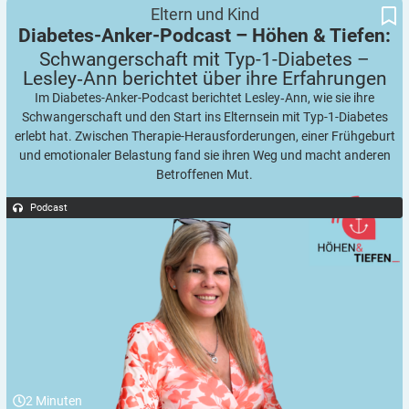
Schwangerschaft mit Typ-1-Diabetes – Lesley‑Ann berichtet über
Diabetes-Anker-Podcast – Höhen & Tiefen:
Eltern und Kind
ihre Erfahrungen
Diabetes-Anker-Podcast – Höhen & Tiefen:
Schwangerschaft mit Typ-1-Diabetes –
Lesley‑Ann berichtet über ihre
Erfahrungen
Im Diabetes-Anker-Podcast berichtet Lesley‑Ann, wie sie ihre
Schwangerschaft und den Start ins Elternsein mit Typ-1-Diabetes
erlebt hat. Zwischen Therapie-Herausforderungen, einer Frühgeburt
und emotionaler Belastung fand sie ihren Weg und macht anderen
Betroffenen Mut.
Podcast
2
Minuten