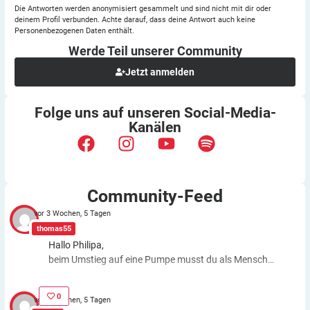
Die Antworten werden anonymisiert gesammelt und sind nicht mit dir oder
deinem Profil verbunden. Achte darauf, dass deine Antwort auch keine
Personenbezogenen Daten enthält.
Werde Teil unserer
Community
Jetzt anmelden
Folge uns auf unseren
Social-Media-
Kanälen
Community-Feed
vor 3 Wochen, 5 Tagen
thomas55
Hallo Philipa,
beim Umstieg auf eine Pumpe musst du als Mensch
fast genauso viele Entscheidungen treffen wie bei der
ICT. Schätzfehler bleiben also. Du kannst aber die
0
vor 3 Wochen, 5 Tagen
Basalrate individuell einstellen, z.B. In den frühen