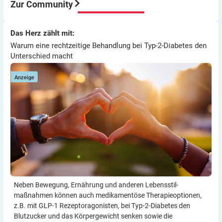
immer wieder so machen.
Zur Community
Viel Erfolg
Thomas
Warum eine rechtzeitige Behandlung bei Typ-2-Diabetes den
Das Herz zählt mit:
Das Herz zählt mit:
Unterschied macht
Warum eine rechtzeitige Behandlung bei Typ-2-Diabetes den
Unterschied macht
Anzeige
Neben Bewegung, Ernährung und anderen Lebensstil­
maßnahmen können auch medikamentöse Therapie­optionen,
z.B. mit GLP-1 Rezeptor­agonisten, bei Typ-2-Diabetes den
Blutzucker und das Körper­gewicht senken sowie die