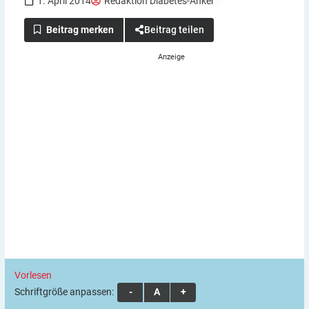
1. April 2014
Redaktion Diabetes-Anker
Beitrag teilen
Vorlesen
Schriftgröße anpassen:
A
A
A