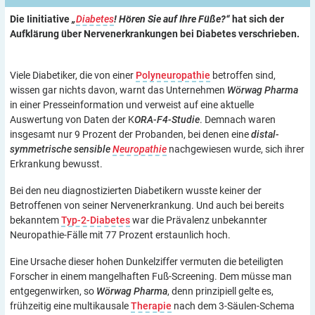
Die Iinitiative
„
Diabetes
! Hören Sie auf Ihre Füße?“
hat sich der
Aufklärung über Nervenerkrankungen bei Diabetes verschrieben.
Viele Diabetiker, die von einer
Polyneuropathie
betroffen sind,
wissen gar nichts davon, warnt das Unternehmen
Wörwag Pharma
in einer Presseinformation und verweist auf eine aktuelle
Auswertung von Daten der K
ORA-F4-Studie
. Demnach waren
insgesamt nur 9 Prozent der Probanden, bei denen eine
distal-
symmetrische sensible
Neuropathie
nachgewiesen wurde, sich ihrer
Erkrankung bewusst.
Bei den neu diagnostizierten Diabetikern wusste keiner der
Betroffenen von seiner Nervenerkrankung. Und auch bei bereits
bekanntem
Typ-2-Diabetes
war die Prävalenz unbekannter
Neuropathie-Fälle mit 77 Prozent erstaunlich hoch.
Eine Ursache dieser hohen Dunkelziffer vermuten die beteiligten
Forscher in einem mangelhaften Fuß-Screening. Dem müsse man
entgegenwirken, so
Wörwag Pharma
, denn prinzipiell gelte es,
frühzeitig eine multikausale
Therapie
nach dem 3-Säulen-Schema