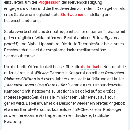
einzuleiten, um der
Progression
der Nervenschädigung
entgegenzuwirken und die Beschwerden zu lindern. Dazu gehört als
erste Säule eine möglichst gute
Stoffwechsel
einstellung und
Lebensstiländerung.
Säule zwei besteht aus der pathogenetisch orientierten Therapie mit
gut verträglichen Wirkstoffen wie Benfotiamin (z. B. in
milgamma
protekt
) und Alpha-Liponsäure. Die dritte Therapiesäule bei starken
Beschwerden bildet die symptomatische medikamentöse
Schmerztherapie.
Um die breite Öffentlichkeit besser über die
diabetisch
e Neuropathie
aufzuklären, hat
Wörwag Pharma
in Kooperation mit der
Deutschen
Diabetes-Stiftung
in diesem Jahr erstmals die Aufklärungsinitiative
„Diabetes! Hören Sie auf Ihre Füße?“
veranstaltet. Die bundesweite
Kampagne mit insgesamt 18 Stationen ist dabei auf so großes
Interesse gestoßen, dass sie im nächsten Jahr erneut auf Tour
gehen wird. Dabei erwartet die Besucher wieder ein breites Angebot:
etwa ein Barfuß-Parcours, kostenlose Fuß-Checks vom Podologen
sowie interessante Vorträge und eine individuelle, fachliche
Beratung.