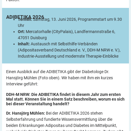
ADIBETIKA
2026
Termin:
Samstag, 13. Juni 2026, Programmstart um 9.30
Uhr
Ort:
Mercatorhalle (CityPalais), Landfermannstraße 6,
47051 Duisburg
Inhalt:
Austausch mit Selbsthilfe-Verbänden
(Adipositasverband Deutschland e. V., DDH-M NRW e. V.),
Industrie-Ausstellung und modernste Therapie-Einblicke
Einen Ausblick auf die ADIBETIKA gibt der Diabetologe Dr.
Hansjörg Mühlen (Foto oben). Wir haben mit ihm ein kurzes
Interview geführt:
DDH-M NRW: Die ADIBETIKA findet in diesem Jahr zum ersten
Mal statt. Können Sie in einem Satz beschreiben, worum es sich
bei dieser Veranstaltung
handelt?
Dr. Hansjörg Mühlen:
Bei der ADIBETIKA 2026 stehen
Selbsterfahrung und fundierte Wissensvermittlung über die
beiden Erkrankungen Adipositas und Diabetes im Mittelpunkt,