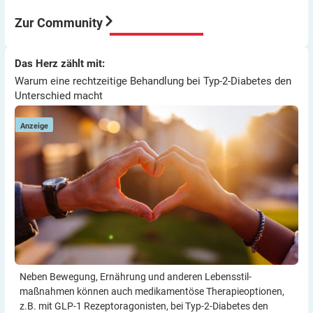
war für mich eine sehr gute Entscheidung würde ich
immer wieder so machen.
Zur Community
Viel Erfolg
Thomas
Warum eine rechtzeitige Behandlung bei Typ-2-Diabetes den
Das Herz zählt mit:
Das Herz zählt mit:
Unterschied macht
Warum eine rechtzeitige Behandlung bei Typ-2-Diabetes den
Unterschied macht
Anzeige
Neben Bewegung, Ernährung und anderen Lebensstil­
maßnahmen können auch medikamentöse Therapie­optionen,
z.B. mit GLP-1 Rezeptor­agonisten, bei Typ-2-Diabetes den