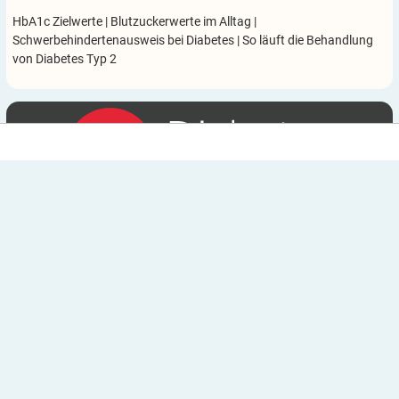
HbA1c Zielwerte
|
Blutzuckerwerte im Alltag
|
Schwerbehindertenausweis bei Diabetes
|
So läuft die Behandlung
von Diabetes Typ 2
Über uns
Newsletter
Unsere Partner
Verbände
Mediadaten
Impressum
Kontakt
Datenschutzerklärung
Datenschutz-Einstellungen