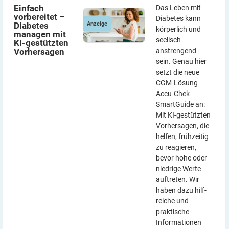
Einfach vorbereitet – Diabetes managen mit KI-gestützten
Einfach vorbereitet – Diabetes managen mit KI-gestützten
Einfach
Vorhersagen
Vorhersagen
Das Leben mit
vorbereitet –
Diabetes kann
Anzeige
Diabetes
körperlich und
managen mit
seelisch
KI-gestützten
Vorhersagen
anstrengend
sein. Genau hier
setzt die neue
CGM-Lösung
Accu-Chek
SmartGuide an:
Mit KI-gestützten
Vorher­sagen, die
helfen, frühzeitig
zu reagieren,
bevor hohe oder
niedrige Werte
auftreten. Wir
haben dazu hilf­
reiche und
praktische
Informationen