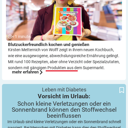
< 1
minute
Blutzuckerfreundlich kochen und genießen
Kirsten Metternich von Wolff zeigt in ihrem neuen Kochbuch,
wie eine ausge­wogene, abwechslungsreiche Ernährung gelingt.
Mit rund 100 Rezepten, aber ohne Verzicht oder Spezialzutaten,
sondern mit gängigen Produkten aus dem Supermarkt.
mehr erfahren
Schon kleine Verletzungen oder ein Sonnenbrand können den
Vorsicht im Urlaub:
Leben mit Diabetes
Stoffwechsel beeinflussen
Vorsicht im Urlaub:
Schon kleine Verletzungen oder ein
Sonnenbrand können den Stoffwechsel
beeinflussen
Im Urlaub sind kleine Verletzungen oder ein Sonnenbrand schnell
passiert. Bei Menschen mit Diabetes kann dies den Stoffwechsel