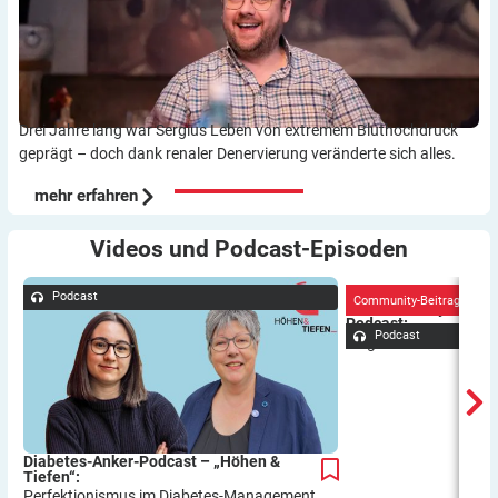
Drei Jahre lang war Sergius Leben von extremem Bluthochdruck
geprägt – doch dank renaler Denervierung veränderte sich alles.
mehr erfahren
Videos und
Podcast-Episoden
Podcast
Community-Beitrag
We are Family – der 
Podcast:
Podcast
Folge 8 mit Britta Gro
Diabetes-Anker-Podcast – „Höhen &
Tiefen“:
Perfektionismus im Diabetes-Management