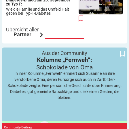
Diabetes-Dialog am 20. September
zu Typ F:
Wie die Familie und das Umfeld Halt
geben bei Typ-1-Diabetes
Übersicht aller
Partner
Schokolade von Oma
Kolumne „Fernweh“:
Aus der Community
Kolumne „Fernweh“:
Schokolade von
Oma
In ihrer Kolumne „Fernweh“ erinnert sich Susanne an ihre
verstorbene Oma, deren Fürsorge sich auch in Zartbitter-
Schokolade zeigte. Eine persönliche Geschichte über Erinnerung,
Diabetes, gut gemeinte Ratschläge und die kleinen Gesten, die
bleiben.
Community-Beitrag