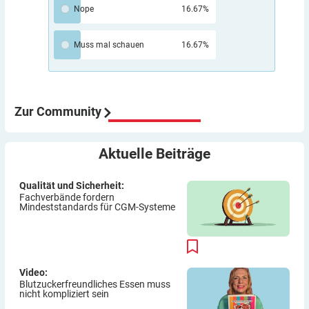
nicht, jedenfalls nicht für Patienten. Beim Umstieg auf
Nope
16.67%
AID haben sich bei mir GMI und TIR verbessert. Aber
“automatisch” funktioniert das auch nur begrenzt.
Muss mal schauen
16.67%
Wenn du z.B. Sport machst, kann ein AID-System die
Insulinzufuhr maximal auf Null setzen, aber Zucker
kann dir Pumpe auch nicht zuführen.
Aber meine Meinung: Der Umstieg von ICT auf Pumpe
war für mich eine sehr gute Entscheidung würde ich
Zur Community
immer wieder so machen.
Viel Erfolg
Aktuelle
Beiträge
Thomas
Qualität und Sicherheit:
Fachverbände fordern
Mindeststandards für CGM-Systeme
Video:
Blutzuckerfreundliches Essen muss
nicht kompliziert sein