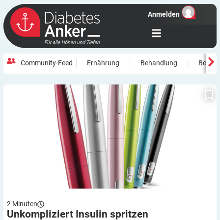
Anmelden
Community-Feed
Ernährung
Behandlung
Beweg
Unkompliziert Insulin spritzen
2
Minuten
Unkompliziert Insulin
spritzen