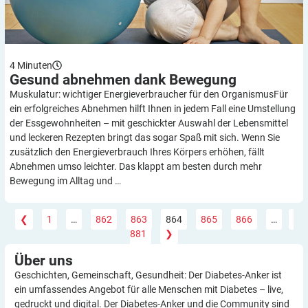
4
Minuten
Gesund abnehmen dank
Bewegung
Muskulatur: wichtiger Energieverbraucher für den OrganismusFür
ein erfolgreiches Abnehmen hilft Ihnen in jedem Fall eine Umstellung
der Essgewohnheiten – mit geschickter Auswahl der Lebensmittel
und leckeren Rezepten bringt das sogar Spaß mit sich. Wenn Sie
zusätzlich den Energieverbrauch Ihres Körpers erhöhen, fällt
Abnehmen umso leichter. Das klappt am besten durch mehr
Bewegung im Alltag und …
❮
1
…
862
863
864
865
866
…
881
❯
Über
uns
Geschichten, Gemeinschaft, Gesundheit: Der Diabetes-Anker ist
ein umfassendes Angebot für alle Menschen mit Diabetes – live,
gedruckt und digital. Der Diabetes-Anker und die Community sind