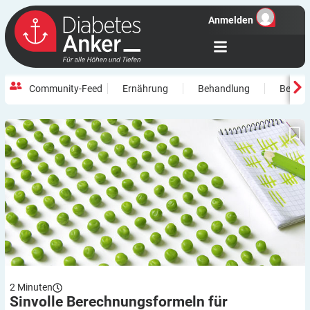
Anmelden
Community-Feed
Ernährung
Behandlung
Beweg
Sinvolle Berechnungsformeln für Lebensmittel
2
Minuten
Sinvolle Berechnungsformeln für