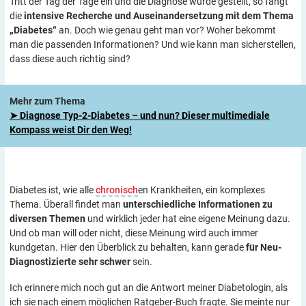
Tritt der Tag der Tage ein und die Diagnose wurde gestellt, so fängt
die
intensive Recherche und Auseinandersetzung mit dem Thema
„Diabetes“
an. Doch wie genau geht man vor? Woher bekommt
man die passenden Informationen? Und wie kann man sicherstellen,
dass diese auch richtig sind?
Mehr zum Thema
➤ Diagnose Typ-2-Diabetes – und nun? Dieser multimediale
Kompass weist Dir den Weg!
Diabetes ist, wie alle
chronisch
en Krankheiten, ein komplexes
Thema. Überall findet man
unterschiedliche Informationen zu
diversen Themen
und wirklich jeder hat eine eigene Meinung dazu.
Und ob man will oder nicht, diese Meinung wird auch immer
kundgetan. Hier den Überblick zu behalten, kann gerade
für Neu-
Diagnostizierte sehr schwer
sein.
Ich erinnere mich noch gut an die Antwort meiner Diabetologin, als
ich sie nach einem möglichen Ratgeber-Buch fragte. Sie meinte nur