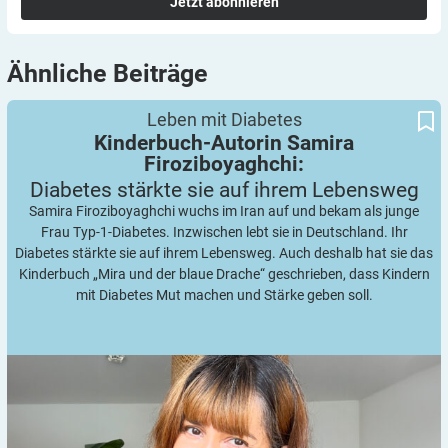
Jetzt abonnieren
Ähnliche
Beiträge
Kinderbuch-Autorin Samira Firoziboyaghchi:
Diabetes stärkte sie auf ihrem Lebensweg
Leben mit Diabetes
Kinderbuch-Autorin Samira
Firoziboyaghchi:
Diabetes stärkte sie auf ihrem
Lebensweg
Samira Firoziboyaghchi wuchs im Iran auf und bekam als junge
Frau Typ-1-Diabetes. Inzwischen lebt sie in Deutschland. Ihr
Diabetes stärkte sie auf ihrem Lebensweg. Auch deshalb hat sie das
Kinderbuch „Mira und der blaue Drache“ geschrieben, dass Kindern
mit Diabetes Mut machen und Stärke geben soll.