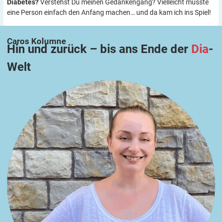
Diabetes?
Verstehst Du meinen Gedankengang? Vielleicht musste
eine Person einfach den Anfang machen… und da kam ich ins Spiel!
Caros
Kolumne
Hin und zurück – bis ans Ende der
Dia
-
Welt