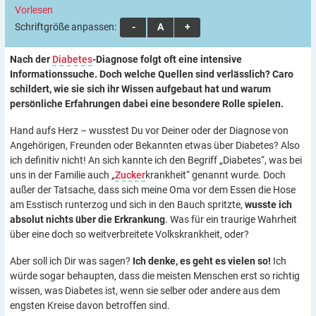
Vorlesen
Schriftgröße anpassen:
A
A
A
Nach der
Diabetes
-Diagnose folgt oft eine intensive
Informationssuche. Doch welche Quellen sind verlässlich? Caro
schildert, wie sie sich ihr Wissen aufgebaut hat und warum
persönliche Erfahrungen dabei eine besondere Rolle spielen.
Hand aufs Herz – wusstest Du vor Deiner oder der Diagnose von
Angehörigen, Freunden oder Bekannten etwas über Diabetes? Also
ich definitiv nicht! An sich kannte ich den Begriff „Diabetes“, was bei
uns in der Familie auch „
Zucker
krankheit“ genannt wurde. Doch
außer der Tatsache, dass sich meine Oma vor dem Essen die Hose
am Esstisch runterzog und sich in den Bauch spritzte,
wusste ich
absolut nichts über die Erkrankung
. Was für ein traurige Wahrheit
über eine doch so weitverbreitete Volkskrankheit, oder?
Aber soll ich Dir was sagen?
Ich denke, es geht es vielen so!
Ich
würde sogar behaupten, dass die meisten Menschen erst so richtig
wissen, was Diabetes ist, wenn sie selber oder andere aus dem
engsten Kreise davon betroffen sind.