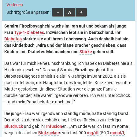
Vorlesen
Schriftgröße anpassen:
A
A
A
Samira Firoziboyaghchi wuchs im Iran auf und bekam als junge
Frau
Typ-1-Diabetes
. Inzwischen lebt sie in Deutschland. Ihr
Diabetes
stärkte sie auf ihrem Lebensweg. Auch deshalb hat sie
das Kinderbuch
„Mira und der blaue Drache“ geschrieben, dass
Kindern mit Diabetes Mut machen und
Stärke
geben soll.
Das war für mich keine Einschränkung, ich habe den Diabetes nie als
Hindernis gesehen.“ Das sagt Samira Firoziboyaghchi. Ihre
Diabetes-Diagnose erhielt sie als 19-Jährige im Jahr 2002, als sie
noch in Teheran, der Hauptstadt des Iran, lebte. Kurz zuvor war ihre
Mutter gestorben. „In dieser Situation war die ganze Familie
durcheinander, alle waren irgendwie verloren. Ich war unter Schock
– und mein Papa heiratete noch mal.“
Die junge Frau war irgendwann ständig müde, hatte ständig Durst.
Der Arzt, zu dem sie deshalb ging, hielt es für einen zu niedrigen
Blutdruck
und gab ihr
Infusion
en. „Am Ende war ich fast im Koma
wegen des hohen
Blutzucker
s von fast 900
mg/dl
(50,0
mmol/l
;