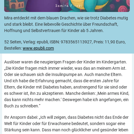
Mira entdeckt mit dem blauen Drachen, wie sie trotz Diabetes mutig
und stark bleibt. Eine liebevolle Geschichte über Freundschaft,
Hoffnung und Selbstvertrauen für Kinder ab 5 Jahren.
52 Seiten, Verlag: epubli, ISBN: 9783565113927, Preis: 11,90 Euro,
Bestellen:
www.epubli.com
Auslöser waren die neugierigen Fragen der Kinder im Kindergarten.
„Die Kinder fragen mich immer wieder, was das an meinem Arm ist.
Oder sie schauen sich die Insulinpumpe an. Auch manche Eltern.
Und ich habe die Erfahrung gemacht, dass die ersten Jahre für
Eltern, die Kinder mit Diabetes haben, anstrengend für sie sind oder
es schwer ist, ihn zu akzeptieren. Manche denken: ‚Mein armes Kind,
das kann nichts mehr machen.‘ Deswegen habe ich angefangen, ein
Buch zu schreiben.“
Ihr Ansporn dabei: „Ich will zeigen, dass Diabetes nicht das Ende der
Welt für Kinder oder für Erwachsene bedeutet, sondern sogar eine
Stärkung sein kann. Dass man noch glücklicher und gesünder leben