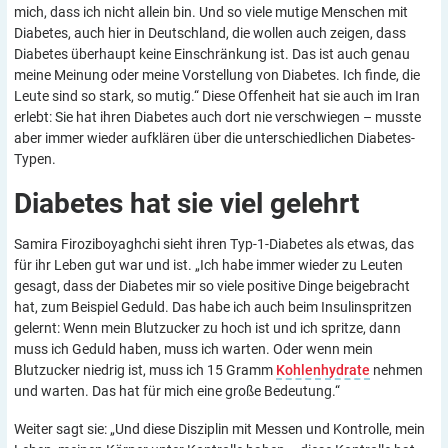
mich, dass ich nicht allein bin. Und so viele mutige Menschen mit
Diabetes, auch hier in Deutschland, die wollen auch zeigen, dass
Diabetes überhaupt keine Einschränkung ist. Das ist auch genau
meine Meinung oder meine Vorstellung von Diabetes. Ich finde, die
Leute sind so stark, so mutig.“ Diese Offenheit hat sie auch im Iran
erlebt: Sie hat ihren Diabetes auch dort nie verschwiegen – musste
aber immer wieder aufklären über die unterschiedlichen Diabetes-
Typen.
Diabetes hat sie viel
gelehrt
Samira Firoziboyaghchi sieht ihren Typ-1-Diabetes als etwas, das
für ihr Leben gut war und ist. „Ich habe immer wieder zu Leuten
gesagt, dass der Diabetes mir so viele positive Dinge beigebracht
hat, zum Beispiel Geduld. Das habe ich auch beim Insulinspritzen
gelernt: Wenn mein Blutzucker zu hoch ist und ich spritze, dann
muss ich Geduld haben, muss ich warten. Oder wenn mein
Blutzucker niedrig ist, muss ich 15 Gramm
Kohlenhydrate
nehmen
und warten. Das hat für mich eine große Bedeutung.“
Weiter sagt sie: „Und diese Disziplin mit Messen und Kontrolle, mein