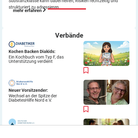
Substanzklasse kann dabei helfen, Risiken rechtzeitig und
strukturiert zu adressieren.
mehr erfahren
Verbände
Kochen Backen Diakids:
Ein Kochbuch vom Typ F, das
Unterstützung verdient
Neuer Vorsitzender:
Wechsel an der Spitze der
DiabetesHilfe Nord e.V.
Eltern-Austausch im „Online-
Treffpunkt Diabetes“: