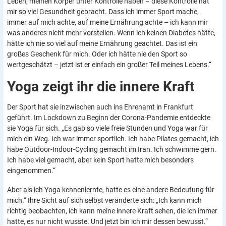
Leben, meinen Körper unter Kontrolle haben – diese Kontrolle hat
mir so viel Gesundheit gebracht. Dass ich immer Sport mache,
immer auf mich achte, auf meine Ernährung achte – ich kann mir
was anderes nicht mehr vorstellen. Wenn ich keinen Diabetes hätte,
hätte ich nie so viel auf meine Ernährung geachtet. Das ist ein
großes Geschenk für mich. Oder ich hätte nie den Sport so
wertgeschätzt – jetzt ist er einfach ein großer Teil meines Lebens.“
Yoga zeigt ihr die innere
Kraft
Der Sport hat sie inzwischen auch ins Ehrenamt in Frankfurt
geführt. Im Lockdown zu Beginn der Corona-Pandemie entdeckte
sie Yoga für sich. „Es gab so viele freie Stunden und Yoga war für
mich ein Weg. Ich war immer sportlich. Ich habe Pilates gemacht, ich
habe Outdoor-Indoor-Cycling gemacht im Iran. Ich schwimme gern.
Ich habe viel gemacht, aber kein Sport hatte mich besonders
eingenommen.“
Aber als ich Yoga kennenlernte, hatte es eine andere Bedeutung für
mich.“ Ihre Sicht auf sich selbst veränderte sich: „Ich kann mich
richtig beobachten, ich kann meine innere Kraft sehen, die ich immer
hatte, es nur nicht wusste. Und jetzt bin ich mir dessen bewusst.“