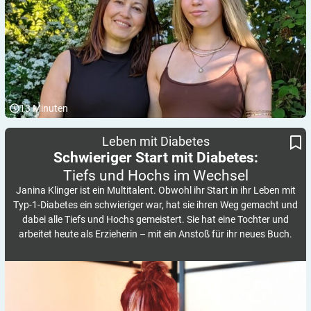
13
Minuten
Schwieriger Start mit Diabetes:
Tiefs und Hochs im Wechsel
Leben mit Diabetes
Schwieriger Start mit Diabetes:
Tiefs und Hochs im
Wechsel
Janina Klinger ist ein Multitalent. Obwohl ihr Start in ihr Leben mit
Typ-1-Diabetes ein schwieriger war, hat sie ihren Weg gemacht und
dabei alle Tiefs und Hochs gemeistert. Sie hat eine Tochter und
arbeitet heute als Erzieherin – mit ein Anstoß für ihr neues Buch.