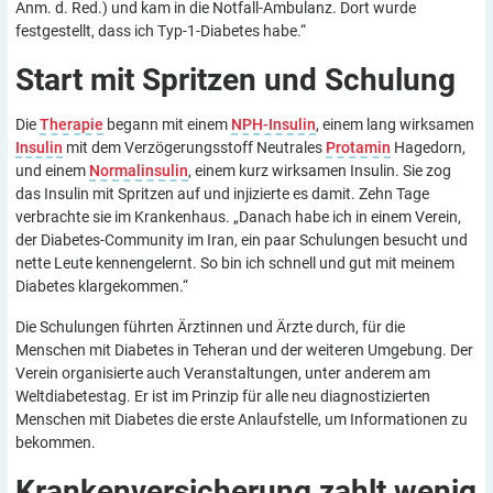
Anm. d. Red.) und kam in die Notfall-Ambulanz. Dort wurde
festgestellt, dass ich Typ-1-Diabetes habe.“
Start mit Spritzen und
Schulung
Die
Therapie
begann mit einem
NPH-Insulin
, einem lang wirksamen
Insulin
mit dem Verzögerungsstoff Neutrales
Protamin
Hagedorn,
und einem
Normalinsulin
, einem kurz wirksamen Insulin. Sie zog
das Insulin mit Spritzen auf und injizierte es damit. Zehn Tage
verbrachte sie im Krankenhaus. „Danach habe ich in einem Verein,
der Diabetes-Community im Iran, ein paar Schulungen besucht und
nette Leute kennengelernt. So bin ich schnell und gut mit meinem
Diabetes klargekommen.“
Die Schulungen führten Ärztinnen und Ärzte durch, für die
Menschen mit Diabetes in Teheran und der weiteren Umgebung. Der
Verein organisierte auch Veranstaltungen, unter anderem am
Weltdiabetestag. Er ist im Prinzip für alle neu diagnostizierten
Menschen mit Diabetes die erste Anlaufstelle, um Informationen zu
bekommen.
Krankenversicherung zahlt
wenig