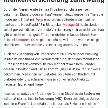
Durch den Verein lernte Samira Firoziboyaghchi „einen sehr
bekannten Diabetologen im Iran“ kennen. Jetzt wurde ihre Therapie
moderner: „Er hat mir
Pen
s empfohlen, außerdem die Insuline
Lantus und NovoRapid.“ Ein Blutzucker-
Messgerät
hatte sie sich
selbst gekauft, diese bezahlt die Versicherung im Iran nicht. „Im Iran
gibt es nicht eine so gute Therapie wie hier in Deutschland. Zum
Beispiel
Sensor
en,
CGM
, gibt es nicht so viel – und wenn es sie gibt,
sind sie echt teuer und die Versicherung unterstützt nicht.“
Auch die Zuzahlung von umgerechnet 20 Euro zu jeder Packung
Insulin ist eine finanzielle Herausforderung, denn das monatliche
Durchschnittseinkommen im Iran liegt bei etwa einem Zehntel
dessen in Deutschland. Hinzu kommt: „Insulin ist im Iran schwer zu
bekommen. Menschen mit Diabetes, ob Eltern von Kindern mit
Diabetes oder Erwachsene, müssen von einer Apotheke zur
nächsten laufen und fragen.“
Inzwischen nutzt die 41-Jährige für ihren Diabetes ein System zur
automatisierten Insulin-Dosierung (AID). Denn seit einigen Jahren
lebt sie in Frankfurt am Main und ist dort als Erzieherin in einem