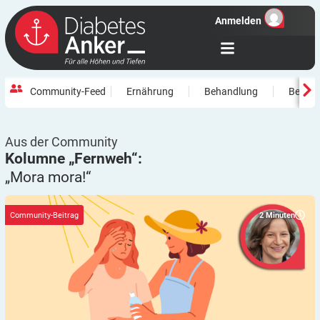
Anmelden
Community-Feed
Ernährung
Behandlung
Beweg
Aus der Community
Kolumne „Fernweh“:
„Mora
mora!“
2
Minuten
Community-Beitrag