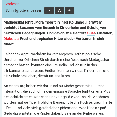
Vorlesen
Schriftgröße anpassen:
A
A
A
Madagaskar lehrt „Mora mora“: In ihrer Kolumne „Fernweh“
berichtet Susanne vom Besuch in Kinderheim und Schule, von
herzlichen Begegnungen. Und davon, wie sie trotz
CGM
-Ausfällen,
Diabetes
-Frust und tropischer Hitze wieder Vertrauen in sich
findet.
Es hat geklappt. Nachdem im vergangenen Herbst politische
Unruhen vor Ort einen Strich durch meine Reise nach Madagaskar
gemacht hatten, konnten eine Freundin und ich nun in das
afrikanische Land reisen. Endlich konnten wir das Kinderheim und
die Schule besuchen, die wir unterstützen.
An einem Tag haben wir dort rund 80 Kinder geschminkt – eine
Interaktion, die auch ohne gemeinsame Sprache funktionierte: Aus
den schüchternen Mädchen und Jungs, die vor uns Platz nahmen,
wurden mutige Tiger, fröhliche Bienen, hübsche Füchse, traumhafte
Elfen – und viele, viele gefährliche Spidermans. Was für ein Spaß!
Geduldig warteten die Kinder dabei, bis sie an der Reihe waren.