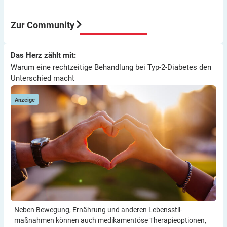
Aber meine Meinung: Der Umstieg von ICT auf Pumpe
war für mich eine sehr gute Entscheidung würde ich
immer wieder so machen.
Zur Community
Viel Erfolg
Thomas
Warum eine rechtzeitige Behandlung bei Typ-2-Diabetes den
Das Herz zählt mit:
Das Herz zählt mit:
Unterschied macht
Warum eine rechtzeitige Behandlung bei Typ-2-Diabetes den
Unterschied macht
Anzeige
Neben Bewegung, Ernährung und anderen Lebensstil­
maßnahmen können auch medikamentöse Therapie­optionen,