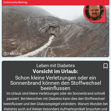
Community-Beitrag
7
Minuten
Schon kleine Verletzungen oder ein Sonnenbrand können den
Vorsicht im Urlaub:
Leben mit Diabetes
Stoffwechsel beeinflussen
Vorsicht im Urlaub:
Schon kleine Verletzungen oder ein
Sonnenbrand können den Stoffwechsel
beeinflussen
Im Urlaub sind kleine Verletzungen oder ein Sonnenbrand schnell
passiert. Bei Menschen mit Diabetes kann dies den Stoffwechsel
beeinflussen und den Glukosespiegel verändern. Warum Wunden bei
Diabetes auch auf Reisen besondere Aufmerksamkeit brauchen und