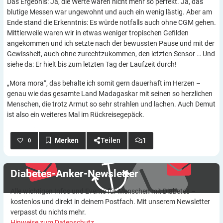
Das Ergebnis: Ja, die Werte waren nicht mehr so perfekt. Ja, das
blutige Messen war ungewohnt und auch ein wenig lästig. Aber am
Ende stand die Erkenntnis: Es würde notfalls auch ohne CGM gehen.
Mittlerweile waren wir in etwas weniger tropischen Gefilden
angekommen und ich setzte nach der bewussten Pause und mit der
Gewissheit, auch ohne zurechtzukommen, den letzten Sensor … Und
siehe da: Er hielt bis zum letzten Tag der Laufzeit durch!
„Mora mora“, das behalte ich somit gern dauerhaft im Herzen –
genau wie das gesamte Land Madagaskar mit seinen so herzlichen
Menschen, die trotz Armut so sehr strahlen und lachen. Auch Demut
ist also ein weiteres Mal im Rückreisegepäck.
Teilen
1
0
Diabetes-Anker-Newsletter
Alle wichtigen Infos und Events für Menschen mit Diabetes –
kostenlos und direkt in deinem Postfach. Mit unserem Newsletter
verpasst du nichts mehr.
Hinweise zum Datenschutz