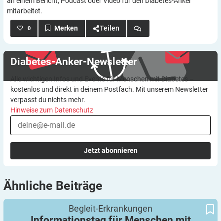
an einem Bericht, Podcast oder Video für den Diabetes-Anker
mitarbeitet.
Teilen
0
Diabetes-Anker-Newsletter
Alle wichtigen Infos und Events für Menschen mit Diabetes –
kostenlos und direkt in deinem Postfach. Mit unserem Newsletter
verpasst du nichts mehr.
Hinweise zum Datenschutz
Jetzt abonnieren
Ähnliche
Beiträge
Informationstag für Menschen mit Adipositas und/oder Diabetes:
Gelebtes Empowerment bei der ADIBETIKA 2026
Begleit-Erkrankungen
Informationstag für Menschen mit