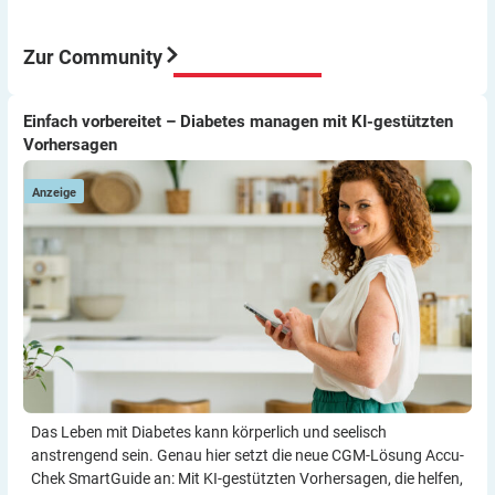
Aber meine Meinung: Der Umstieg von ICT auf Pumpe
war für mich eine sehr gute Entscheidung würde ich
immer wieder so machen.
Zur Community
Viel Erfolg
Thomas
Einfach vorbereitet – Diabetes managen mit KI-gestützten
Einfach vorbereitet – Diabetes managen mit KI-gestützten
D
Vorhersagen
Vorhersagen
W
Anzeige
Das Leben mit Diabetes kann körperlich und seelisch
anstrengend sein. Genau hier setzt die neue CGM-Lösung Accu-
Chek SmartGuide an: Mit KI-gestützten Vorher­sagen, die helfen,