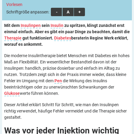
Vorlesen
Schriftgröße anpassen:
A
A
A
Mit dem
Insulinpen
sein
Insulin
zu spritzen, klingt zunächst erst
einmal einfach. Aber es gibt ein paar Dinge zu beachten, damit die
Therapie
gut funktioniert.
Diabetes
beraterin Regine Werk erklärt,
worauf es ankommt.
Die moderne Insulintherapie bietet Menschen mit Diabetes ein hohes
Maß an Flexibilität. Ein wesentlicher Bestandteil davon ist der
Insulinpen: handlich, präzise dosierbar und einfach im Alltag zu
nutzen. Trotzdem zeigt sich in der Praxis immer wieder, dass kleine
Fehler im Umgang mit dem
Pen
die Wirkung des Insulins
beeinträchtigen oder zu unerwünschten Schwankungen der
Glukose
werte führen können.
Dieser Artikel erklärt Schritt für Schritt, wie man den Insulinpen
richtig verwendet, häufige Fehler vermeidet und die Therapie sicher
gestaltet.
Was vor jeder Injektion wichtig