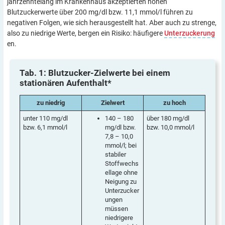
jahrzehntelang im Krankenhaus akzeptierten hohen
Blutzuckerwerte über 200 mg/dl bzw. 11,1 mmol/l führen zu
negativen Folgen, wie sich herausgestellt hat. Aber auch zu strenge,
also zu niedrige Werte, bergen ein Risiko: häufigere
Unterzuckerung
en.
Tab. 1: Blutzucker-Zielwerte bei einem
stationären
Aufenthalt*
zu niedrig
Zielwert
zu hoch
unter 110 mg/dl
140 – 180
über 180 mg/dl
bzw. 6,1 mmol/l
mg/dl bzw.
bzw. 10,0 mmol/l
7,8 – 10,0
mmol/l; bei
stabiler
Stoffwechs
ellage ohne
Neigung zu
Unterzucker
ungen
müssen
niedrigere