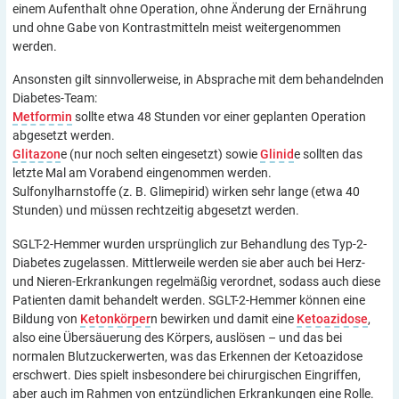
einem Aufenthalt ohne Operation, ohne Änderung der Ernährung
und ohne Gabe von Kontrastmitteln meist weitergenommen
werden.
Ansonsten gilt sinnvollerweise, in Absprache mit dem behandelnden
Diabetes-Team:
Metformin
sollte etwa 48 Stunden vor einer geplanten Operation
abgesetzt werden.
Glitazon
e (nur noch selten eingesetzt) sowie
Glinid
e sollten das
letzte Mal am Vorabend eingenommen werden.
Sulfonylharnstoffe (z. B. Glimepirid) wirken sehr lange (etwa 40
Stunden) und müssen rechtzeitig abgesetzt werden.
SGLT-2-Hemmer wurden ursprünglich zur Behandlung des Typ-2-
Diabetes zugelassen. Mittlerweile werden sie aber auch bei Herz-
und Nieren-Erkrankungen regelmäßig verordnet, sodass auch diese
Patienten damit behandelt werden. SGLT-2-Hemmer können eine
Bildung von
Ketonkörper
n bewirken und damit eine
Ketoazidose
,
also eine Übersäuerung des Körpers, auslösen – und das bei
normalen Blutzuckerwerten, was das Erkennen der Ketoazidose
erschwert. Dies spielt insbesondere bei chirurgischen Eingriffen,
aber auch im Rahmen von entzündlichen Erkrankungen eine Rolle.