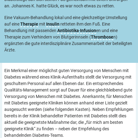
an. Johannes K. hatte Glück, es war noch etwas zu retten.
Eine Vakuum-Behandlung lokal und eine gleichzeitige Umstellung
auf eine
Therapie
mit
Insulin
retteten ihm den Fuß. Eine
Behandlung mit passenden
Antibiotika
-
Infusion
en und eine
Therapie zum Verhindern von Blutgerinnseln (
Thrombose
n)
ergänzten die gute interdisziplinäre Zusammenarbeit der beteiligten
Ärzte.
Ein Merkmal einer möglichst guten Versorgung von Menschen mit
Diabetes während eines Klinik-Aufenthalts stellt die Versorgung mit
geschultem Personal auf allen Ebenen dar. Ein entsprechendes
Qualitäts-Management sorgt auf Dauer für eine gleichbleibend gute
Versorgung von Menschen mit Diabetes. Anerkannte, für Menschen
mit Diabetes geeignete Kliniken können anhand einer Liste gezielt
ausgesucht werden (siehe folgenden Kasten). Neben Empfehlungen
bereits in der Klinik behandelter Patienten mit Diabetes stellt dies
aktuell die geeignetste Maßnahme dar, die „für mich am besten
geeignete Klinik“ zu finden – neben der Empfehlung des
behandelnden Diabetes-Teams.