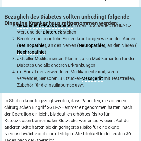
Bezüglich des Diabetes sollten unbedingt folgende
Dinge ins Krankenhaus mitgenommen
werden:
Gesundheits-Pass Diabetes
, in dem u. a. der letzte HbA1c-
Wert und der
Blutdruck
stehen
Berichte über mögliche Folgeerkrankungen wie an den Augen
(
Retinopathie
), an den Nerven (
Neuropathie
), an den Nieren (
Nephropathie
)
aktueller Medikamenten-Plan mit allen Medikamenten für den
Diabetes und alle anderen Erkrankungen
ein Vorrat der verwendeten Medikamente und, wenn
verwendet, Sensoren, Blutzucker-
Messgerät
mit Teststreifen,
Zubehör für die Insulinpumpe usw.
In Studien konnte gezeigt werden, dass Patienten, die vor einem
chirurgischen Eingriff SGLT-2-Hemmer eingenommen hatten, nach
der Operation ein leicht bis deutlich erhöhtes Risiko für
Ketoazidosen bei normalen Blutzuckerwerten aufwiesen. Auf der
anderen Seite hatten sie ein geringeres Risiko für eine akute
Nierenschwäche und eine niedrigere Sterblichkeit in den ersten 30
Tagen nach der Operation.