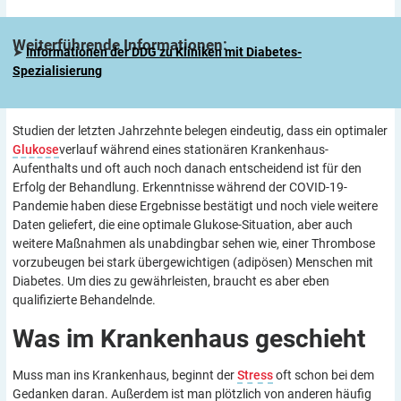
Weiterführende
Informationen:
➤
Informationen der DDG zu Kliniken mit Diabetes-
Spezialisierung
Studien der letzten Jahrzehnte belegen eindeutig, dass ein optimaler
Glukose
verlauf während eines stationären Krankenhaus-
Aufenthalts und oft auch noch danach entscheidend ist für den
Erfolg der Behandlung. Erkenntnisse während der COVID-19-
Pandemie haben diese Ergebnisse bestätigt und noch viele weitere
Daten geliefert, die eine optimale Glukose-Situation, aber auch
weitere Maßnahmen als unabdingbar sehen wie, einer Thrombose
vorzubeugen bei stark übergewichtigen (adipösen) Menschen mit
Diabetes. Um dies zu gewährleisten, braucht es aber eben
qualifizierte Behandelnde.
Was im Krankenhaus
geschieht
Muss man ins Krankenhaus, beginnt der
Stress
oft schon bei dem
Gedanken daran. Außerdem ist man plötzlich von anderen häufig