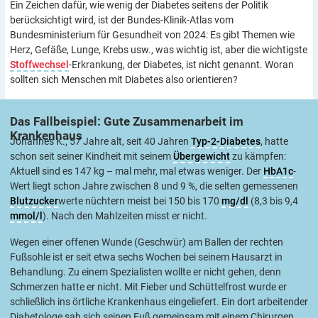
Ein Zeichen dafür, wie wenig der Diabetes seitens der Politik
berücksichtigt wird, ist der Bundes-Klinik-Atlas vom
Bundesministerium für Gesundheit von 2024: Es gibt Themen wie
Herz, Gefäße, Lunge, Krebs usw., was wichtig ist, aber die wichtigste
Stoffwechsel
-Erkrankung, der Diabetes, ist nicht genannt. Woran
sollten sich Menschen mit Diabetes also orientieren?
Das Fallbeispiel: Gute Zusammenarbeit im
Krankenhaus
Johannes K., 57 Jahre alt, seit 40 Jahren
Typ-2-Diabetes
, hatte
schon seit seiner Kindheit mit seinem
Übergewicht
zu kämpfen:
Aktuell sind es 147 kg – mal mehr, mal etwas weniger. Der
HbA1c
-
Wert liegt schon Jahre zwischen 8 und 9 %, die selten gemessenen
Blutzucker
werte nüchtern meist bei 150 bis 170
mg/dl
(8,3 bis 9,4
mmol/l
). Nach den Mahlzeiten misst er nicht.
Wegen einer offenen Wunde (Geschwür) am Ballen der rechten
Fußsohle ist er seit etwa sechs Wochen bei seinem Hausarzt in
Behandlung. Zu einem Spezialisten wollte er nicht gehen, denn
Schmerzen hatte er nicht. Mit Fieber und Schüttelfrost wurde er
schließlich ins örtliche Krankenhaus eingeliefert. Ein dort arbeitender
Diabetologe sah sich seinen Fuß gemeinsam mit einem Chirurgen