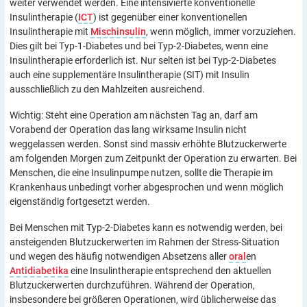
weiter verwendet werden. Eine intensivierte konventionelle
Insulintherapie (
ICT
) ist gegenüber einer konventionellen
Insulintherapie mit
Mischinsulin
, wenn möglich, immer vorzuziehen.
Dies gilt bei Typ-1-Diabetes und bei Typ-2-Diabetes, wenn eine
Insulintherapie erforderlich ist. Nur selten ist bei Typ-2-Diabetes
auch eine supplementäre Insulintherapie (SIT) mit Insulin
ausschließlich zu den Mahlzeiten ausreichend.
Wichtig: Steht eine Operation am nächsten Tag an, darf am
Vorabend der Operation das lang wirksame Insulin nicht
weggelassen werden. Sonst sind massiv erhöhte Blutzuckerwerte
am folgenden Morgen zum Zeitpunkt der Operation zu erwarten. Bei
Menschen, die eine Insulinpumpe nutzen, sollte die Therapie im
Krankenhaus unbedingt vorher abgesprochen und wenn möglich
eigenständig fortgesetzt werden.
Bei Menschen mit Typ-2-Diabetes kann es notwendig werden, bei
ansteigenden Blutzuckerwerten im Rahmen der Stress-Situation
und wegen des häufig notwendigen Absetzens aller
oral
en
Antidiabetika
eine Insulintherapie entsprechend den aktuellen
Blutzuckerwerten durchzuführen. Während der Operation,
insbesondere bei größeren Operationen, wird üblicherweise das