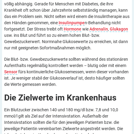
völlig abhängig. Gerade für Menschen mit Diabetes, die ihre
Krankheit oft schon über Jahrzehnte selbstständig managen, kann
das ein Problem sein. Nicht selten wird einem die Insulintherapie aus
den Händen genommen, eine
Insulinpumpe
n-Behandlung nicht
fortgesetzt. Der Stress treibt oft
Hormone
wie
Adrenalin
,
Glukagon
usw. ins Blut und führt so zu einem hohen Blut- bzw.
Gewebezuckerwert. Normnahe Glukosewerte zu erreichen, ist dann
nur mit geeigneten Sofortmaßnahmen möglich.
Die Blut- bzw. Gewebezuckerwerte sollten während des stationären
Aufenthalts regelmäßig kontrolliert werden – blutig oder mit einem
Sensor
fürs kontinuierliche Glukosemessen, wenn dieser vorhanden
ist. Je weniger stabil der Glukoseverlauf ist, desto häufiger sollten
die Werte gemessen werden.
Die Zielwerte im
Krankenhaus
Ein Blutzucker zwischen 140 und 180 mg/dl bzw. 7,8 und 10,0
mmol/l gilt als Ziel auf der Intensivstation. Außerhalb der
Intensivstation sollten die für den jeweiligen Patienten bzw. die
jeweilige Patientin vereinbarten Zielwerte angestrebt werden. Die