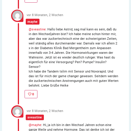
vor 8 Monaten, 2 Wochen
mayhe
@sveastine
: Hallo liebe Astrid, sag mal kann es sein, daß du
in den Wechseljahren bist? Ich habe meine schon hinter mir,
aber das war zuckertechnisch eine der schwierigsten Zeiten,
weil ständig alles durcheinander war. Damals war ich allein 2
x in der Diabetes Klinik Bad Mergentheim zum Anpassen
innerhalb von 3-4 Jahren. Die Hormonwirkungen waren der
Wahnsinn. Jetzt ist es wieder deutlich ruhiger. Was hast du
eigentlich für eine Versorgung? Pen? Pumpe? Insulin?
Sensor?
Ich habe die Tandem tslim mit Sensor und Novorapid. Und
das ist für mich der game changer gewesen. Seitdem werden
die zuckertechnischen Anstrengungen auch mit guten Werten
belohnt. Liebe Grüße Heike
0
vor 8 Monaten, 2 Wochen
sveastine
@mayhe
: Hi, ja ich bin in den Wechsel Jahren schon eine
ganze Weile und nehme Hormone. Das ist denke ich ist der