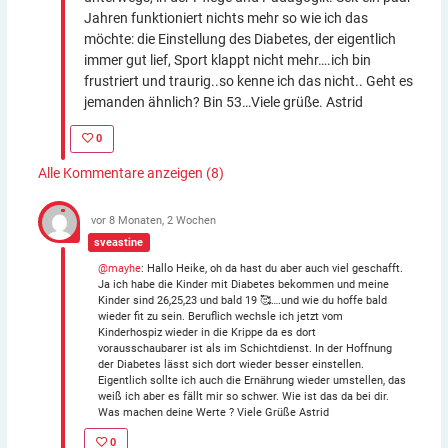
Jahren funktioniert nichts mehr so wie ich das
möchte: die Einstellung des Diabetes, der eigentlich
immer gut lief, Sport klappt nicht mehr….ich bin
frustriert und traurig..so kenne ich das nicht.. Geht es
jemanden ähnlich? Bin 53…Viele grüße. Astrid
0
Alle Kommentare anzeigen (8)
vor 8 Monaten, 2 Wochen
sveastine
@mayhe
: Hallo Heike, oh da hast du aber auch viel geschafft.
Ja ich habe die Kinder mit Diabetes bekommen und meine
Kinder sind 26,25,23 und bald 19 🥰….und wie du hoffe bald
wieder fit zu sein. Beruflich wechsle ich jetzt vom
Kinderhospiz wieder in die Krippe da es dort
vorausschaubarer ist als im Schichtdienst. In der Hoffnung
der Diabetes lässt sich dort wieder besser einstellen.
Eigentlich sollte ich auch die Ernährung wieder umstellen, das
weiß ich aber es fällt mir so schwer. Wie ist das da bei dir.
Was machen deine Werte ? Viele Grüße Astrid
0