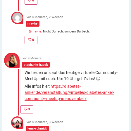
0
vor 8 Monaten, 2 Wochen
mayhe
@mayhe
: Nicht Durlach, sondern Durbach.
0
vor 9 Monate
stephanie-haack
Wir freuen uns auf das heutige virtuelle Community-
MeetUp mit euch. Um 19 Uhr geht’s los! 🙂
Alle Infos hier:
https://diabetes-
anker.de/veranstaltung/virtuelles-diabetes-anker-
community-meetup-im-november/
3
vor 8 Monaten, 3 Wochen
lena-schmidt