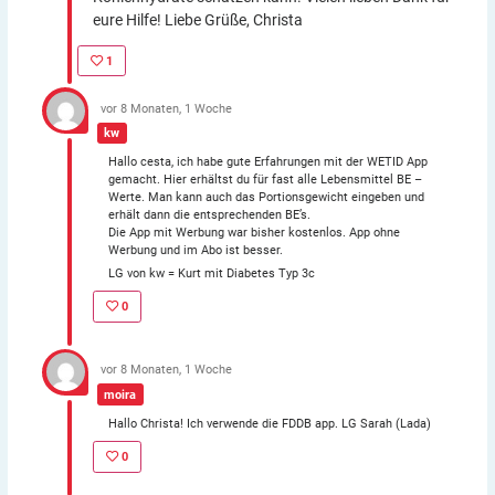
eure Hilfe! Liebe Grüße, Christa
1
vor 8 Monaten, 1 Woche
kw
Hallo cesta, ich habe gute Erfahrungen mit der WETID App
gemacht. Hier erhältst du für fast alle Lebensmittel BE –
Werte. Man kann auch das Portionsgewicht eingeben und
erhält dann die entsprechenden BE’s.
Die App mit Werbung war bisher kostenlos. App ohne
Werbung und im Abo ist besser.
LG von kw = Kurt mit Diabetes Typ 3c
0
vor 8 Monaten, 1 Woche
moira
Hallo Christa! Ich verwende die FDDB app. LG Sarah (Lada)
0