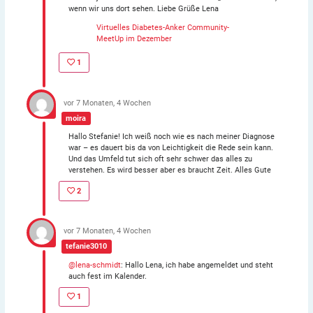
wenn wir uns dort sehen. Liebe Grüße Lena
Virtuelles Diabetes-Anker Community-
MeetUp im Dezember
1
vor 7 Monaten, 4 Wochen
moira
Hallo Stefanie! Ich weiß noch wie es nach meiner Diagnose
war – es dauert bis da von Leichtigkeit die Rede sein kann.
Und das Umfeld tut sich oft sehr schwer das alles zu
verstehen. Es wird besser aber es braucht Zeit. Alles Gute
2
vor 7 Monaten, 4 Wochen
tefanie3010
@lena-schmidt
: Hallo Lena, ich habe angemeldet und steht
auch fest im Kalender.
1