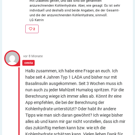
mit Diabetes gelten, und das sind die genannten
anzurechnenden Kohlenhydrate. Aber, wie gesagt: Es ist sehr
individuell und deshalb sind beide Angaben, die der Gesamt-
und die der anzurechnenden Kohlenhydrate, sinnvoll.
LG Katrin
2
vor 8 Monate
cesta
Hallo zusammen, ich habe eine Frage an euch. Ich
habe seit 4 Jahren Typ 1 LADA und bisher nur mit
Basalinsulin ausgekommen. Seit 3 Wochen muss ich
nun auch zu jeder Mahlzeit Humalog spritzen. Für die
Berechnung wiege ich immer alles ab. Könnt ihr eine
App empfehlen, die bei der Berechnung der
Kohlenhydrate unterstützt? Oder habt ihr andere
Tipps wie man sich daran gewöhnt? Ich wiege bisher
alles ab und kann mir gar nicht vorstellen, dass ich mir
das zukünftig merken kann bzw. wie ich die
Kohlenhydrate schätzen kann. Vielen lieben Dank für