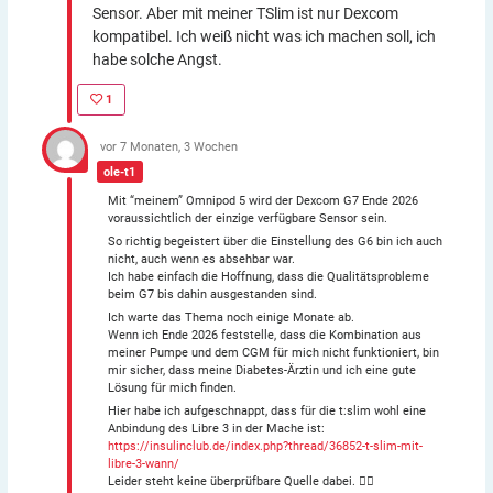
Sensor. Aber mit meiner TSlim ist nur Dexcom
kompatibel. Ich weiß nicht was ich machen soll, ich
habe solche Angst.
1
vor 7 Monaten, 3 Wochen
ole-t1
Mit “meinem” Omnipod 5 wird der Dexcom G7 Ende 2026
voraussichtlich der einzige verfügbare Sensor sein.
So richtig begeistert über die Einstellung des G6 bin ich auch
nicht, auch wenn es absehbar war.
Ich habe einfach die Hoffnung, dass die Qualitätsprobleme
beim G7 bis dahin ausgestanden sind.
Ich warte das Thema noch einige Monate ab.
Wenn ich Ende 2026 feststelle, dass die Kombination aus
meiner Pumpe und dem CGM für mich nicht funktioniert, bin
mir sicher, dass meine Diabetes-Ärztin und ich eine gute
Lösung für mich finden.
Hier habe ich aufgeschnappt, dass für die t:slim wohl eine
Anbindung des Libre 3 in der Mache ist:
https://insulinclub.de/index.php?thread/36852-t-slim-mit-
libre-3-wann/
Leider steht keine überprüfbare Quelle dabei. 🤷‍♂️