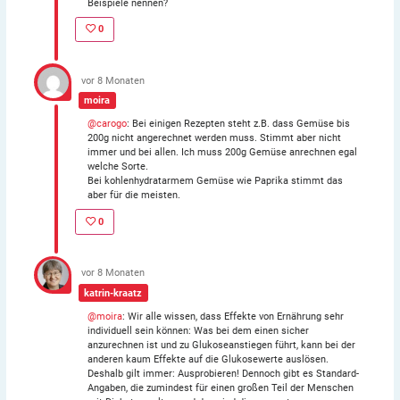
Beispiele nennen?
0
vor 8 Monaten
moira
@carogo
: Bei einigen Rezepten steht z.B. dass Gemüse bis
200g nicht angerechnet werden muss. Stimmt aber nicht
immer und bei allen. Ich muss 200g Gemüse anrechnen egal
welche Sorte.
Bei kohlenhydratarmem Gemüse wie Paprika stimmt das
aber für die meisten.
0
vor 8 Monaten
katrin-kraatz
@moira
: Wir alle wissen, dass Effekte von Ernährung sehr
individuell sein können: Was bei dem einen sicher
anzurechnen ist und zu Glukoseanstiegen führt, kann bei der
anderen kaum Effekte auf die Glukosewerte auslösen.
Deshalb gilt immer: Ausprobieren! Dennoch gibt es Standard-
Angaben, die zumindest für einen großen Teil der Menschen