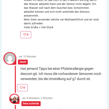
Soweit ich weiß, ist das Loch in den Pflastern wichtig, damit
das Wasser ablaufen kann und der Sensor nicht abgeht. D.h.
das Wasser soll nach dem Duschen bzw. Schwimmen
ablaufen können und sich nicht unterhalb des Sensors
ansammeln.
Mein Sohn verwendet welche von MySweetStitch und wir sind
damit zufrieden.
Viele Grüße + Viel Glück
0
vor 10 Monate
hexle
Hat jemand Tipps bei einer Pfalsterallergie gegen
dexcom g6. Ich muss die vorhandenen Sensoren noch
verwenden, bis die Umstellung auf g7 durch ist.
0
vor 9 Monaten, 2 Wochen
lena-schmidt