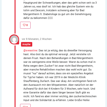
Hauptgrund der Schwankungen, aber das geht schon seit ca 3
Jahren so, was doof ist. Ich hab das gleiche System wie du
tslim und Dexcom, trotzdem schwierig.aber für Bad
Mergentheim lt. Diabetologe zu gut um die Genehmigung
dafür zu bekommen 🤷🏻‍♀️
0
vor 8 Monaten, 2 Wochen
mayhe
@sveastine
: Das ist ja witzig, das du dieselbe Versorgung
hast. Also bist du da optimal versorgt. Jetzt verstehe ich
deinen Frust. Nach den Behandlungen in Bad Mergentheim
war es wenigstens eine Weile besser. Warst du schon mal in
Reha wegen dem Zucker? Ist zwar nicht Bad Mergentheim,
aber manche Rehakliniken machen das wohl echt gut. Du
musst “nur” darauf achten, dass sie ein spezielles Angebot
für Typ1er haben. Ich war 2019 in der Mediclin Klinik
Stauffenberg, Durlach. Das war okay. Am wichtigsten fand ich
den Austausch mit den Mitpatienten. Aber natürlich ist der
Aufwand für dich bei 4 Kindern für 3 Wochen, sehr hoch. Und
eine Garantie dafür das dann länger besser läuft gibt es
nicht. Ich fand es aber immer wichtig, den zuckertechnischen
Input und die Solidarität zu erfahren. Liebe Grüße Heike