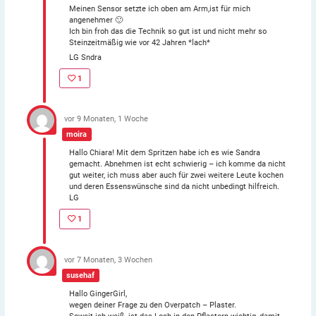
Meinen Sensor setzte ich oben am Arm,ist für mich
angenehmer 🙂
Ich bin froh das die Technik so gut ist und nicht mehr so
Steinzeitmäßig wie vor 42 Jahren *lach*
LG Sndra
1
vor 9 Monaten, 1 Woche
moira
Hallo Chiara! Mit dem Spritzen habe ich es wie Sandra
gemacht. Abnehmen ist echt schwierig – ich komme da nicht
gut weiter, ich muss aber auch für zwei weitere Leute kochen
und deren Essenswünsche sind da nicht unbedingt hilfreich.
LG
1
vor 7 Monaten, 3 Wochen
susehaf
Hallo GingerGirl,
wegen deiner Frage zu den Overpatch – Plaster.