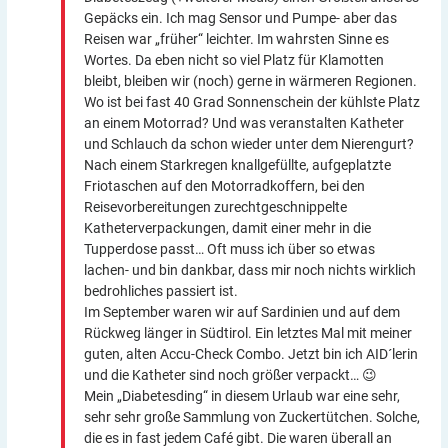
Gepäcks ein. Ich mag Sensor und Pumpe- aber das
Reisen war „früher“ leichter. Im wahrsten Sinne es
Wortes. Da eben nicht so viel Platz für Klamotten
bleibt, bleiben wir (noch) gerne in wärmeren Regionen.
Wo ist bei fast 40 Grad Sonnenschein der kühlste Platz
an einem Motorrad? Und was veranstalten Katheter
und Schlauch da schon wieder unter dem Nierengurt?
Nach einem Starkregen knallgefüllte, aufgeplatzte
Friotaschen auf den Motorradkoffern, bei den
Reisevorbereitungen zurechtgeschnippelte
Katheterverpackungen, damit einer mehr in die
Tupperdose passt… Oft muss ich über so etwas
lachen- und bin dankbar, dass mir noch nichts wirklich
bedrohliches passiert ist.
Im September waren wir auf Sardinien und auf dem
Rückweg länger in Südtirol. Ein letztes Mal mit meiner
guten, alten Accu-Check Combo. Jetzt bin ich AID´lerin
und die Katheter sind noch größer verpackt… 😉
Mein „Diabetesding“ in diesem Urlaub war eine sehr,
sehr sehr große Sammlung von Zuckertütchen. Solche,
die es in fast jedem Café gibt. Die waren überall an