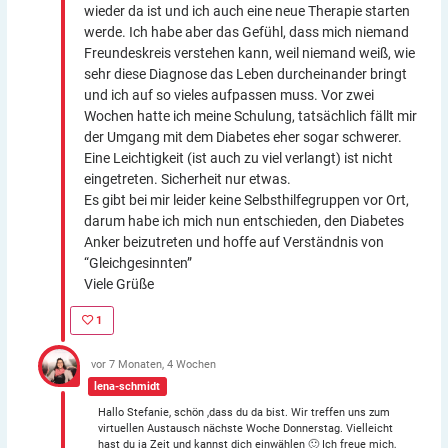
wieder da ist und ich auch eine neue Therapie starten
werde. Ich habe aber das Gefühl, dass mich niemand
Freundeskreis verstehen kann, weil niemand weiß, wie
sehr diese Diagnose das Leben durcheinander bringt
und ich auf so vieles aufpassen muss. Vor zwei
Wochen hatte ich meine Schulung, tatsächlich fällt mir
der Umgang mit dem Diabetes eher sogar schwerer.
Eine Leichtigkeit (ist auch zu viel verlangt) ist nicht
eingetreten. Sicherheit nur etwas.
Es gibt bei mir leider keine Selbsthilfegruppen vor Ort,
darum habe ich mich nun entschieden, den Diabetes
Anker beizutreten und hoffe auf Verständnis von
“Gleichgesinnten”
Viele Grüße
1
vor 7 Monaten, 4 Wochen
lena-schmidt
Hallo Stefanie, schön ,dass du da bist. Wir treffen uns zum
virtuellen Austausch nächste Woche Donnerstag. Vielleicht
hast du ja Zeit und kannst dich einwählen 🙂 Ich freue mich,