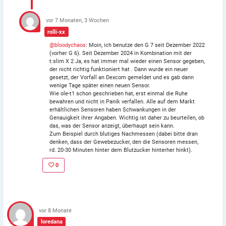
vor 7 Monaten, 3 Wochen
rolli-xx
@bloodychaos
: Moin, ich benutze den G 7 seit Dezember 2022
(vorher G 6). Seit Dezember 2024 in Kombination mit der
t:slim X 2 Ja, es hat immer mal wieder einen Sensor gegeben,
der nicht richtig funktioniert hat . Dann wurde ein neuer
gesetzt, der Vorfall an Dexcom gemeldet und es gab dann
wenige Tage später einen neuen Sensor.
Wie ole-t1 schon geschrieben hat, erst einmal die Ruhe
bewahren und nicht in Panik verfallen. Alle auf dem Markt
erhältlichen Sensoren haben Schwankungen in der
Genauigkeit ihrer Angaben. Wichtig ist daher zu beurteilen, ob
das, was der Sensor anzeigt, überhaupt sein kann.
Zum Beispiel durch blutiges Nachmessen (dabei bitte dran
denken, dass der Gewebezucker, den die Sensoren messen,
rd. 20-30 Minuten hinter dem Blutzucker hinterher hinkt).
0
vor 8 Monate
loredana