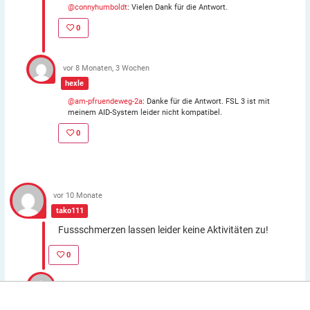
@connyhumboldt
: Vielen Dank für die Antwort.
0
vor 8 Monaten, 3 Wochen
hexle
@am-pfruendeweg-2a
: Danke für die Antwort. FSL 3 ist mit
meinem AID-System leider nicht kompatibel.
0
vor 10 Monate
tako111
Fussschmerzen lassen leider keine Aktivitäten zu!
0
vor 9 Monaten
ingridpe