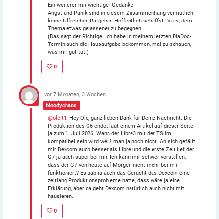
Ein weiterer mir wichtiger Gedanke:
Angst und Panik sind in diesem Zusammenhang vermutlich
keine hilfreichen Ratgeber. Hoffentlich schaffst Du es, dem
Thema etwas gelassener zu begegnen.
(Das sagt der Richtige: Ich habe in meinem letzten DiaDoc-
Termin auch die Hausaufgabe bekommen, mal zu schauen,
was mir gut tut.)
0
vor 7 Monaten, 3 Wochen
bloodychaos
@ole-t1
: Hey Ole, ganz lieben Dank für Deine Nachricht. Die
Produktion des G6 endet laut einem Artikel auf dieser Seite
ja zum 1. Juli 2026. Wann der Libre3 mit der TSlim
kompatibel sein wird weiß man ja noch nicht. An sich gefällt
mir Dexcom auch besser als Libre und die erste Zeit lief der
G7 ja auch super bei mir. Ich kann mir schwer vorstellen,
dass der G7 von heute auf Morgen nicht mehr bei mir
funktioniert? Es gab ja auch das Gerücht das Dexcom eine
zeitlang Produktionsprobleme hatte, dass wäre ja eine
Erklärung, aber da geht Dexcom natürlich auch nicht mit
hausieren.
0