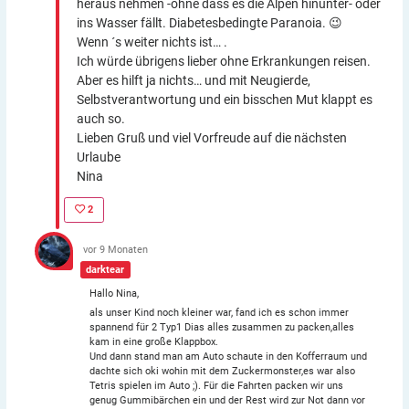
heraus nehmen -ohne dass es die Alpen hinunter- oder
ins Wasser fällt. Diabetesbedingte Paranoia. 😉
Wenn ´s weiter nichts ist… .
Ich würde übrigens lieber ohne Erkrankungen reisen.
Aber es hilft ja nichts… und mit Neugierde,
Selbstverantwortung und ein bisschen Mut klappt es
auch so.
Lieben Gruß und viel Vorfreude auf die nächsten
Urlaube
Nina
2
vor 9 Monaten
darktear
Hallo Nina,
als unser Kind noch kleiner war, fand ich es schon immer
spannend für 2 Typ1 Dias alles zusammen zu packen,alles
kam in eine große Klappbox.
Und dann stand man am Auto schaute in den Kofferraum und
dachte sich oki wohin mit dem Zuckermonster,es war also
Tetris spielen im Auto ;). Für die Fahrten packen wir uns
genug Gummibärchen ein und der Rest wird zur Not dann vor