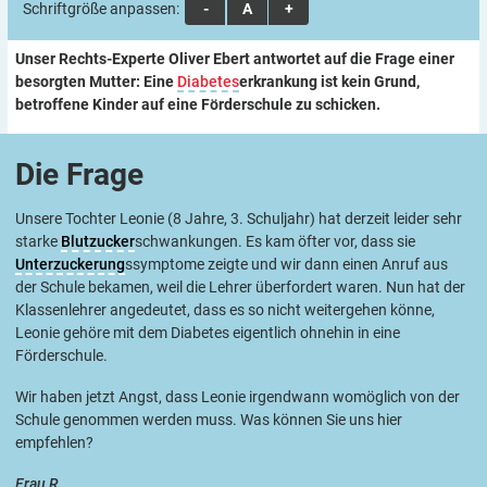
Schriftgröße anpassen:
A
A
A
Unser Rechts-Experte Oliver Ebert antwortet auf die Frage einer
besorgten Mutter: Eine
Diabetes
erkrankung ist kein Grund,
betroffene Kinder auf eine Förderschule zu schicken.
Die
Frage
Unsere Tochter Leonie (8 Jahre, 3. Schuljahr) hat derzeit leider sehr
starke
Blutzucker
schwankungen. Es kam öfter vor, dass sie
Unterzuckerung
ssymptome zeigte und wir dann einen Anruf aus
der Schule bekamen, weil die Lehrer überfordert waren. Nun hat der
Klassenlehrer angedeutet, dass es so nicht weitergehen könne,
Leonie gehöre mit dem Diabetes eigentlich ohnehin in eine
Förderschule.
Wir haben jetzt Angst, dass Leonie irgendwann womöglich von der
Schule genommen werden muss. Was können Sie uns hier
empfehlen?
Frau R.