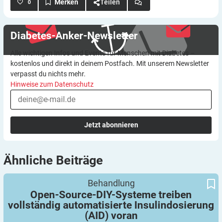
Teilen
0
Diabetes-Anker-Newsletter
Alle wichtigen Infos und Events für Menschen mit Diabetes –
kostenlos und direkt in deinem Postfach. Mit unserem Newsletter
verpasst du nichts mehr.
Hinweise zum Datenschutz
Jetzt abonnieren
Ähnliche
Beiträge
Open-Source-DIY-Systeme treiben vollständig automatisierte
Behandlung
Insulindosierung (AID) voran
Open-Source-DIY-Systeme treiben
vollständig automatisierte Insulindosierung
(AID)
voran