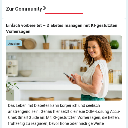
war für mich eine sehr gute Entscheidung würde ich
immer wieder so machen.
Zur Community
Viel Erfolg
Thomas
Einfach vorbereitet – Diabetes managen mit KI-gestützten
Einfach vorbereitet – Diabetes managen mit KI-gestützten
D
Vorhersagen
Vorhersagen
W
Anzeige
Das Leben mit Diabetes kann körperlich und seelisch
anstrengend sein. Genau hier setzt die neue CGM-Lösung Accu-
Chek SmartGuide an: Mit KI-gestützten Vorher­sagen, die helfen,
frühzeitig zu reagieren, bevor hohe oder niedrige Werte