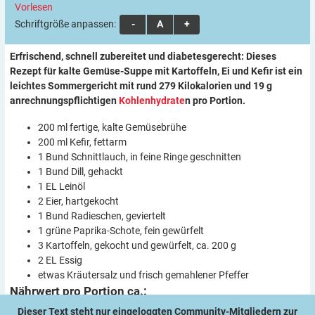
Vorlesen
Schriftgröße anpassen:
A
A
A
Erfrischend, schnell zubereitet und diabetesgerecht: Dieses
Rezept für kalte Gemüse-Suppe mit Kartoffeln, Ei und Kefir ist ein
leichtes Sommergericht mit rund 279 Kilokalorien und 19 g
anrechnungspflichtigen
Kohlenhydrate
n pro Portion.
200 ml fertige, kalte Gemüsebrühe
200 ml Kefir, fettarm
1 Bund Schnittlauch, in feine Ringe geschnitten
1 Bund Dill, gehackt
1 EL Leinöl
2 Eier, hartgekocht
1 Bund Radieschen, geviertelt
1 grüne Paprika-Schote, fein gewürfelt
3 Kartoffeln, gekocht und gewürfelt, ca. 200 g
2 EL Essig
etwas Kräutersalz und frisch gemahlener Pfeffer
Nährwert pro Portion ca.:
Dieser Text steht nur eingeloggten Community-Mitgliedern zur