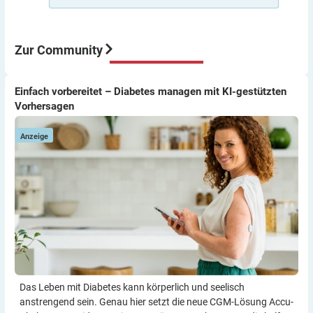
kann dir Pumpe auch nicht zuführen.
Aber meine Meinung: Der Umstieg von ICT auf Pumpe
war für mich eine sehr gute Entscheidung würde ich
immer wieder so machen.
Zur Community
Viel Erfolg
Thomas
Einfach vorbereitet – Diabetes managen mit KI-gestützten
Einfach vorbereitet – Diabetes managen mit KI-gestützten
D
Vorhersagen
Vorhersagen
W
Anzeige
Das Leben mit Diabetes kann körperlich und seelisch
anstrengend sein. Genau hier setzt die neue CGM-Lösung Accu-