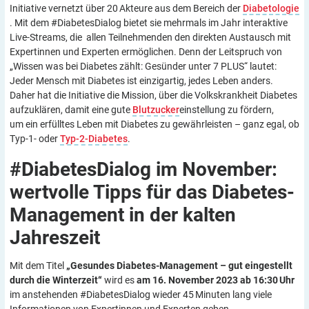
Initiative vernetzt über 20 Akteure aus dem Bereich der
Diabetologie
. Mit dem #DiabetesDialog bietet sie mehrmals im Jahr interaktive
Live-Streams, die allen Teilnehmenden den direkten Austausch mit
Expertinnen und Experten ermöglichen. Denn der Leitspruch von
„Wissen was bei Diabetes zählt: Gesünder unter 7 PLUS“ lautet:
Jeder Mensch mit Diabetes ist einzigartig, jedes Leben anders.
Daher hat die Initiative die Mission, über die Volkskrankheit Diabetes
aufzuklären, damit eine gute
Blutzucker
einstellung zu fördern,
um ein erfülltes Leben mit Diabetes zu gewährleisten – ganz egal, ob
Typ-1- oder
Typ-2-Diabetes
.
#DiabetesDialog im November:
wertvolle Tipps für das Diabetes-
Management in der kalten
Jahreszeit
Mit dem Titel
„Gesundes Diabetes-Management – gut eingestellt
durch die Winterzeit“
wird es
am 16. November 2023 ab 16:30 Uhr
im anstehenden #DiabetesDialog wieder 45 Minuten lang viele
Informationen von Expertinnen und Experten geben.