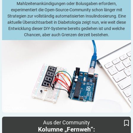
Mahlzeitenankündigungen oder Bolusgaben erfordern,
experimentiert die Open-Source-Community schon länger mit
Strategien zur vollständig automatisierten Insulindosierung. Eine
aktuelle Übersichtsarbeit in Diabetologia zeigt nun, wie weit diese
Entwicklung dieser DIY-Systeme bereits gediehen ist und welche
Chancen, aber auch Grenzen derzeit bestehen.
3
Minuten
Schokolade von Oma
Kolumne „Fernweh“:
Aus der Community
Kolumne „Fernweh“: