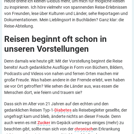
Heute drehe ich keinen Globus mehr, um mich für mögliche Reisen
zu inspirieren. Ich höre vielmehr von spannenden Reise-Erlebnissen
von Freunden, lese über Kulturen und Länder, sehe Reportagen und
Dokumentationen. Mein Lieblingsort in Buchläden? Ganz klar: die
Reise-Abteilung.
Reisen beginnt oft schon in
unseren
Vorstellungen
Denn damals wie heute gilt: Mit der Vorstellung beginnt die Reise
bereits! Auch gedankliche Ausflüge in Form von Büchern, Bildern,
Podcasts und Videos von nahen und fernen Orten machen mir
große Freude. Was haben andere in der Fremde erlebt, wen haben
sie vor Ort getroffen? Wie sehen die Länder aus, was essen die
Menschen dort, wie feiern und trauern sie?
Dass sich im Alter von 21 Jahren auf den echten und den
gedanklichen Reisen Typ-1-
Diabetes
als Reisebegleiter gesellte, der
ungefragt kam und blieb, änderte nichts an dieser Freude. Denn
auch wenn es mit
Zucker
im Gepäck unterwegs einiges (mehr) zu
beachten gibt, sollte man sich von der
chronisch
en Erkrankung