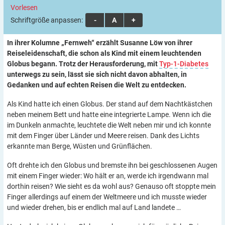
Vorlesen
Schriftgröße anpassen:
A
A
A
In ihrer Kolumne „Fernweh“ erzählt Susanne Löw von ihrer
Reiseleidenschaft, die schon als Kind mit einem leuchtenden
Globus begann. Trotz der Herausforderung, mit
Typ-1-Diabetes
unterwegs zu sein, lässt sie sich nicht davon abhalten, in
Gedanken und auf echten Reisen die Welt zu entdecken.
Als Kind hatte ich einen Globus. Der stand auf dem Nachtkästchen
neben meinem Bett und hatte eine integrierte Lampe. Wenn ich die
im Dunkeln anmachte, leuchtete die Welt neben mir und ich konnte
mit dem Finger über Länder und Meere reisen. Dank des Lichts
erkannte man Berge, Wüsten und Grünflächen.
Oft drehte ich den Globus und bremste ihn bei geschlossenen Augen
mit einem Finger wieder: Wo hält er an, werde ich irgendwann mal
dorthin reisen? Wie sieht es da wohl aus? Genauso oft stoppte mein
Finger allerdings auf einem der Weltmeere und ich musste wieder
und wieder drehen, bis er endlich mal auf Land landete …