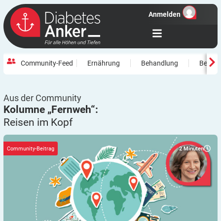
Anmelden
Community-Feed
Ernährung
Behandlung
Beweg
Aus der Community
Kolumne „Fernweh“:
Reisen im
Kopf
2
Minuten
Community-Beitrag