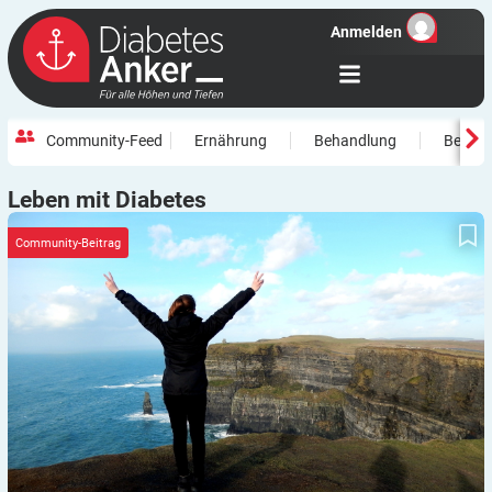
Anmelden
Community-Feed
Ernährung
Behandlung
Beweg
Leben mit
Diabetes
Mit Diabetes im Rucksack durch Irland
Community-Beitrag