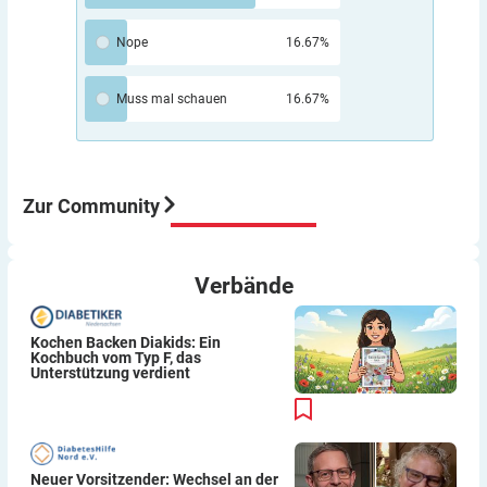
nicht, jedenfalls nicht für Patienten. Beim Umstieg auf
AID haben sich bei mir GMI und TIR verbessert. Aber
Nope
16.67%
“automatisch” funktioniert das auch nur begrenzt.
Wenn du z.B. Sport machst, kann ein AID-System die
Muss mal schauen
16.67%
Insulinzufuhr maximal auf Null setzen, aber Zucker
kann dir Pumpe auch nicht zuführen.
Aber meine Meinung: Der Umstieg von ICT auf Pumpe
war für mich eine sehr gute Entscheidung würde ich
immer wieder so machen.
Zur Community
Viel Erfolg
Thomas
Verbände
Kochen Backen Diakids: Ein
Kochbuch vom Typ F, das
Unterstützung verdient
Neuer Vorsitzender: Wechsel an der