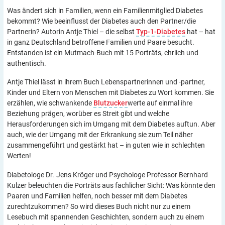
Was ändert sich in Familien, wenn ein Familien­mitglied Diabetes
bekommt? Wie beeinflusst der Diabetes auch den Partner/die
Partnerin? Autorin Antje Thiel – die selbst
Typ-1-Diabetes
hat – hat
in ganz Deutschland betroffene Familien und Paare besucht.
Entstanden ist ein Mutmach-Buch mit 15 Porträts, ehrlich und
authentisch.
Antje Thiel lässt in ihrem Buch Lebenspart­nerinnen und -partner,
Kinder und Eltern von Menschen mit Diabetes zu Wort kommen. Sie
erzählen, wie schwankende
Blutzucker
werte auf einmal ihre
Beziehung prägen, worüber es Streit gibt und welche
Herausforderungen sich im Umgang mit dem Diabetes auftun. Aber
auch, wie der Umgang mit der Erkrankung sie zum Teil näher
zusammengeführt und gestärkt hat – in guten wie in schlechten
Werten!
Diabetologe Dr. Jens Kröger und Psychologe Professor Bernhard
Kulzer beleuchten die Porträts aus fachlicher Sicht: Was könnte den
Paaren und Familien helfen, noch besser mit dem Diabetes
zurechtzukommen? So wird dieses Buch nicht nur zu einem
Lesebuch mit spannenden Geschichten, sondern auch zu einem